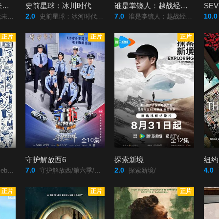
失踪调查组：生死未卜第二季
史前星球：冰川时代
谁是掌镜人：越战经典照片之谜
2.0
7.0
10.0
ve?/Season/2/
史前星球：冰河时代/史前星球/第三季/Prehistoric Planet Season 3/史前星球：冰川时代/Prehistoric/Planet:/Ice/Age/
谁是掌镜人：越战经典照片之谜/The/Stringer:/The/Man/Who/Took/the/Photo2025/谁是掌镜人：越战经典照片之谜/The/Stringer:/The/Man/Who/Took/the/Photo/
正片
正片
正片
03期
全10集
全12集
守护解放西6
探索新境
7.0
2.0
4.0
籍无名/
守护解放西/第六季/守护解放西6/
探索新境/
The
正片
正片
正片