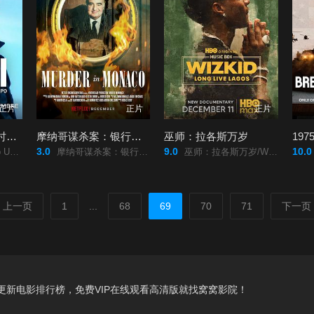
正片
正片
正片
拉里·埃斯波西托：时光之歌
摩纳哥谋杀案：银行家死亡之谜
巫师：拉各斯万岁
19
3.0
9.0
10.0
/tiempo/
摩纳哥谋杀案：银行家死亡之谜/Murder/in/Monaco2025/摩纳哥谋杀案：银行家死亡之谜/Murder/in/Monaco/
巫师：拉各斯万岁/Wizkid:/Long/Live/Lagos2025/巫师：拉各斯万岁/Wizkid:/Long/Live/Lagos/
上一页
1
...
68
69
70
71
下一页
新电影排行榜，免费VIP在线观看高清版就找窝窝影院！