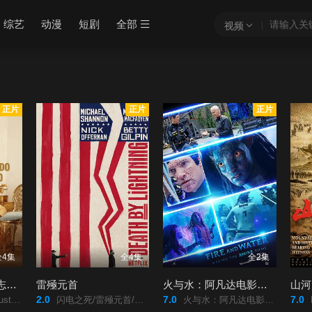
综艺
动漫
短剧
全部
视频
正片
正片
正片
全4集
全4集
全2集
胡安·加布里埃尔：志在必得的音乐人生
雷殛元首
火与水：阿凡达电影制作特辑
山河
2.0
7.0
7.0
do y quiero/
闪电之死/雷殛元首/Death/by/Lightning/
火与水：阿凡达电影幕后/火与水：阿凡达电影制作特辑/Fire/and/Water:/Making/the/Avatar/Films/
Mo