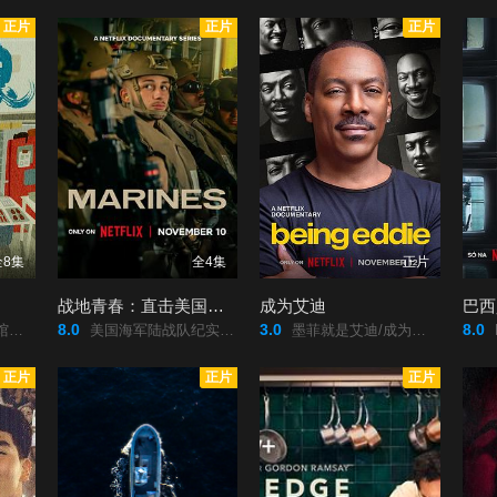
正片
正片
正片
全8集
全4集
正片
战地青春：直击美国海军陆战队
成为艾迪
8.0
3.0
8.0
/
美国海军陆战队纪实/战地青春：直击美国海军陆战队/Marines/
墨菲就是艾迪/成为艾迪/Being/Eddie/
Elo
正片
正片
正片