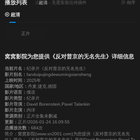
播放列表
当前资源来源
超清
- 无需安装任何插件
倒序
超清
正片
窝窝影院为您提供《反对普京的无名先生》详细信息
当前片名：
纪录片《反对普京的无名先生》
影片别名：
fanduipujingdewumingxiansheng
上映时间：
2025年
国家/地区：
丹麦,捷克,德国
影片语言：
俄语
影片类型：
纪录片
影片导演：
David Borenstein,Pavel Talankin
影片主演：
内详
资源类别：
正片全集未删减
更新：
正片/2026-01-24 16:09:55
总播放次数：
684次
简介：窝窝影院(www.xn2001.com)为您提供《反对普京的无名先
生》简介：《反对普京的无名先生》是由David Borenstein,Pavel Ta