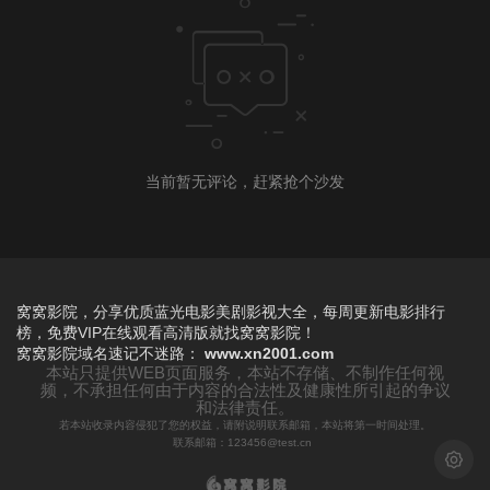
当前暂无评论，赶紧抢个沙发
窝窝影院，分享优质蓝光电影美剧影视大全，每周更新电影排行
榜，免费VIP在线观看高清版就找窝窝影院！
窝窝影院
域名速记不迷路：
www.xn2001.com
本站只提供WEB页面服务，本站不存储、不制作任何视
频，不承担任何由于内容的合法性及健康性所引起的争议
和法律责任。
若本站收录内容侵犯了您的权益，请附说明联系邮箱，本站将第一时间处理。
联系邮箱：123456@test.cn
浅色模