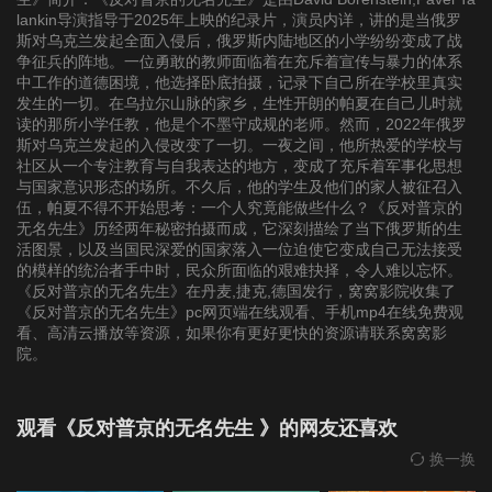
lankin导演指导于2025年上映的纪录片，演员内详，讲的是当俄罗
斯对乌克兰发起全面入侵后，俄罗斯内陆地区的小学纷纷变成了战
争征兵的阵地。一位勇敢的教师面临着在充斥着宣传与暴力的体系
中工作的道德困境，他选择卧底拍摄，记录下自己所在学校里真实
发生的一切。在乌拉尔山脉的家乡，生性开朗的帕夏在自己儿时就
读的那所小学任教，他是个不墨守成规的老师。然而，2022年俄罗
斯对乌克兰发起的入侵改变了一切。一夜之间，他所热爱的学校与
社区从一个专注教育与自我表达的地方，变成了充斥着军事化思想
与国家意识形态的场所。不久后，他的学生及他们的家人被征召入
伍，帕夏不得不开始思考：一个人究竟能做些什么？《反对普京的
无名先生》历经两年秘密拍摄而成，它深刻描绘了当下俄罗斯的生
活图景，以及当国民深爱的国家落入一位迫使它变成自己无法接受
的模样的统治者手中时，民众所面临的艰难抉择，令人难以忘怀。
《反对普京的无名先生》在丹麦,捷克,德国发行，窝窝影院收集了
《反对普京的无名先生》pc网页端在线观看、手机mp4在线免费观
看、高清云播放等资源，如果你有更好更快的资源请联系窝窝影
院。
观看《反对普京的无名先生 》的网友还喜欢
换一换