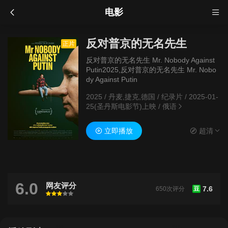
电影
反对普京的无名先生
正片
反对普京的无名先生 Mr. Nobody Against
Putin2025,反对普京的无名先生 Mr. Nobo
dy Against Putin
2025
/
丹麦,捷克,德国
/
纪录片
/
2025-01-
25(圣丹斯电影节)上映
/
俄语
立即播放
超清
6.0
网友评分
7.6
650次评分
豆
很差
较差
还行
推荐
力荐