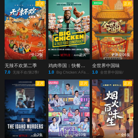
正片
正片
全12集
正片
更新至06集
无辣不欢第二季
鸡肉帝国：快餐阴谋
全世界中国味
7.0
1.0
1.0
无辣不欢/第2季/
Big Chicken: A Fast Food Conspiracy/
全世界中国味/
正片
正片
正片
全3集
全10集
全6集