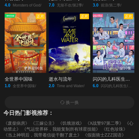
4.0
7.0
3.0
Monsters of God/
无辣不欢/第2季/
前浪/第二季/
正片
正片
正片
更新至06集
正片
全10集
全世界中国味
逝水与流年
闪闪的儿科医生第四季
1.0
2.0
6.0
全世界中国味/
Time and Water/
闪闪的儿科医生/第四季/
换一换
今日热门影视推荐：
《废柴病房》
《三嫁公主》
《饥饿游戏》
《X战警97第二季》
《心
动禁止》
《气运世界杯，我能复制所有球星技能》
《红色珍珠》
《当上神明后，我带着信徒干翻了废土》
《假面骑士ZZZ国语》