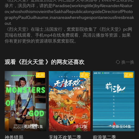
录片，演员内详，讲的是Paradise(workingtitle)byAlexanderAbatur
ov,whoshothismovieintheSakhaRepublicalongsideDirectorofPhoto
graphyPaulGuilhaume,inanareawherehugespontaneousfiresbreak
out.
《烈火天堂》在瑞士,法国发行，窝窝影院收集了《烈火天堂》pc网
页端在线观看、手机mp4在线免费观看、高清云播放等资源，如果
你有更好更快的资源请联系窝窝影院。
观看《烈火天堂 》的网友还喜欢
换一换
正片
正片
正片
更新至01集
全12集
更新至04集
神兽猎局
无辣不欢第二季
前浪第二季