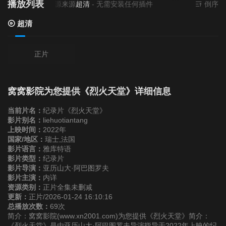
播放列表
当前资源来源
超清
- 无需安装任何插件
倒序
超清
正片
窝窝影院为您提供《烈火天堂》详细信息
当前片名：
纪录片《烈火天堂》
影片别名：
liehuotiantang
上映时间：
2022年
国家/地区：
瑞士,法国
影片语言：
雅库特语
影片类型：
纪录片
影片导演：
亚历山大·阿巴图罗夫
影片主演：
内详
资源类别：
正片全集未删减
更新：
正片/2026-01-24 16:10:16
总播放次数：
69次
简介：窝窝影院(www.xn2001.com)为您提供《烈火天堂》简介：
《烈火天堂》是由亚历山大·阿巴图罗夫导演指导于2022年上映的纪