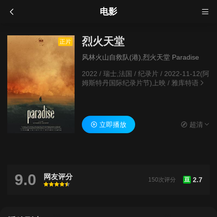
电影
烈火天堂
正片
风林火山自救队(港),烈火天堂 Paradise
2022
/
瑞士,法国
/
纪录片
/
2022-11-12(阿
姆斯特丹国际纪录片节)上映
/
雅库特语
立即播放
超清
9.0
网友评分
2.7
150次评分
豆
很差
较差
还行
推荐
力荐