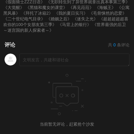
《假面骑士ZZZ日语》
《无职转生到了异世界就拿出真本事第三季》
《大觉醒》
《黑猫和魔女的课堂》
《再见菈菈》
《海贼王》
《公寓
黑风暴》
《拜托了冰箱2》
《我的夏日实习》
《毛骨悚然的恋爱》
《二十世纪电气目录》
《婚姻之后》
《迷失之光》
《超超超超超喜
欢你的100个女朋友第三季》
《马背上的银行》
《世界最强的后卫
～迷宫国的新人探索者～》
评论
共
0
条评论
当前暂无评论，赶紧抢个沙发