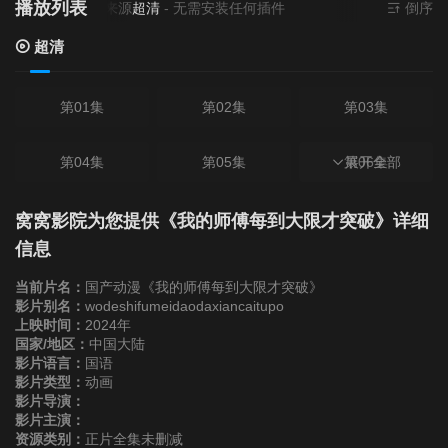
播放列表
当前资源来源
超清
- 无需安装任何插件
倒序
超清
第01集
第02集
第03集
第04集
第05集
第06集
展开全部
第07集
第08集
第09集
窝窝影院为您提供《我的师傅每到大限才突破》详细
信息
第10集
第11集
第12集
当前片名：
国产动漫《我的师傅每到大限才突破》
影片别名：
wodeshifumeidaodaxiancaitupo
上映时间：
2024年
第13集
第14集
第15集
国家/地区：
中国大陆
影片语言：
国语
影片类型：
第16集
动画
第17集
第18集
影片导演：
影片主演：
第19集
第20集
第21集
资源类别：
正片全集未删减