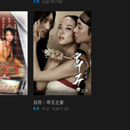
7.0
晶盈/谭干聪/
全10集
正片
后宫：帝王之妾
8.0
후궁: 제왕의 첩/