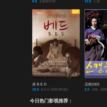
8.0
10.0
王昭君外传/
시호/
正片
正片
床 B·E·D
丑闻2003
10.0
2.0
B.E.D./同床2梦(港)/
丑闻：朝鲜男女相悦之事/挑情宝鉴/The
今日热门影视推荐：