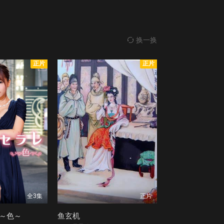
换一换
正片
正片
全3集
正片
 ～色～
鱼玄机