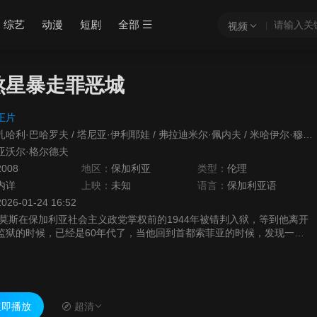
综艺
动漫
短剧
全部
视频
煞星暴走罪恶城
正片
扎哈利·巴哈罗夫
/
塔尼亚·伊利耶娃
/
弗拉迪米尔·佩内夫
/
米哈伊尔·穆塔福夫
亚沃尔·格尔德夫
2008
地区：
保加利亚
类型：
伦理
内详
上映：
未知
语言：
保加利亚语
2026-01-24 16:52
[莫斯在保加利亚社会主义政党掌权前的1944年被错判入狱，等到他离开
监狱的时候，已经是60年代了，当他回到首都索菲亚的时候，发现一切
都与从前不同了，他决定以一段冒险开始自己的新生活。该片在今年莫斯
科国际电影节上获得了俄罗斯电影联盟的最佳国际电影奖，导演哈沃·嘉
德夫则获得了最佳导演奖。]
即播放
超清