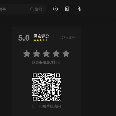
搜索
5.0
网友评分
175次评分
很差
较差
还行
推荐
力荐
/
焦科·罗西奇
/
茨维坦·迪米特洛夫
/
迪莫·亚历克谢夫
/
约尔旦·穆塔
我也要给影片打分
扫一扫用手机访问