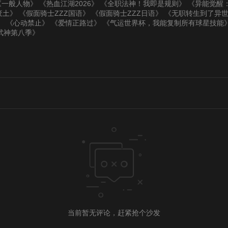
《一般人物》
《热血江湖2026》
《全职法神！我即是规则》
《异能觉醒
废土》
《假面骑士ZZZ国语》
《假面骑士ZZZ日语》
《无职转生到了异
》
《心动禁止》
《爱情正路过》
《气运世界杯，我能复制所有球星技能
武神第八季》
当前暂无评论，赶紧抢个沙发