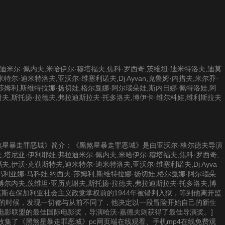
迪米尔·佩内夫,米哈伊尔·穆塔福夫,焦科·罗西奇,茨维坦·迪米特洛夫,迪莫
尔·迪米特洛夫,亚沃尔·维塞利诺夫,Dj Ayvan,克鲁姆·内措夫,米尔乔·
莎姆利,斯维特拉娜·扬切娃,格尔戛娜·阿尔瑙朵娃,斯内日娜·佩特洛娃,阿
谢夫,斯托扬·拉德夫,弗拉迪斯拉夫·托多洛夫,博伊卡·维尔科娃,维利斯拉夫
提供《黑煞星暴走罪恶城》简介：《黑煞星暴走罪恶城》是由亚沃尔·格尔德夫导演
,塔尼亚·伊利耶娃,弗拉迪米尔·佩内夫,米哈伊尔·穆塔福夫,焦科·罗西奇,
,伊沃·克勒斯特夫,迪米特尔·迪米特洛夫,亚沃尔·维塞利诺夫,Dj Ayva
,玛利亚娜·马科娃,约西夫·莎姆利,斯维特拉娜·扬切娃,格尔戛娜·阿尔瑙朵
博尔内夫,茨维坦·亚历克谢夫,斯托扬·拉德夫,弗拉迪斯拉夫·托多洛夫,博
[莫斯在保加利亚社会主义政党掌权前的1944年被错判入狱，等到他离开监
亚的时候，发现一切都与从前不同了，他决定以一段冒险开始自己的新生
电影联盟的最佳国际电影奖，导演哈沃·嘉德夫则获得了最佳导演奖。]
集了《黑煞星暴走罪恶城》pc网页端在线观看、手机mp4在线免费观