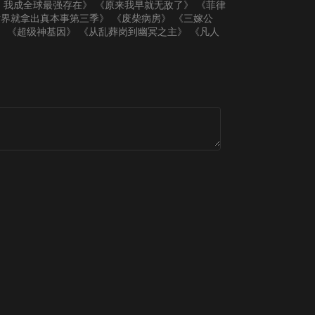
：我成全球最强存在》
《原来我早就无敌了》
《菲律
世界就拿出真本事第三季》
《废柴病房》
《三嫁公
》
《超级神基因》
《从乱葬岗到幽冥之主》
《凡人