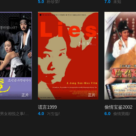
5.0
7.0
朴珍荣/
未知
正片
正片
谎言1999
偷情宝鉴2002
4.0
6.0
 Scandal/Untold Scandal/
거짓말/
偷情寶鑑/