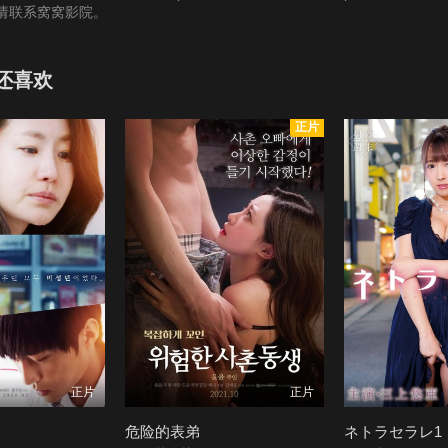
请联系窝窝影院。
还喜欢
正片
正片
正片
危险的表弟
ネトラセラレ1