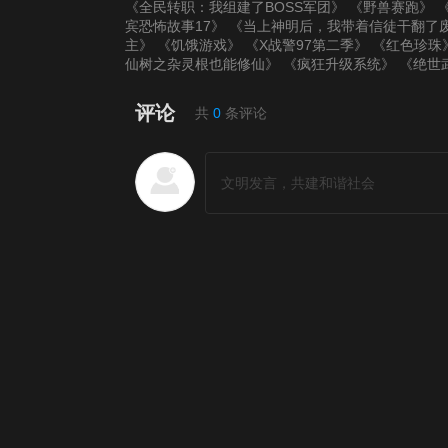
《全民转职：我组建了BOSS军团》
《野兽赛跑》
宾恐怖故事17》
《当上神明后，我带着信徒干翻了
主》
《饥饿游戏》
《X战警97第二季》
《红色珍珠
仙树之杂灵根也能修仙》
《疯狂升级系统》
《绝世
评论
共
0
条评论