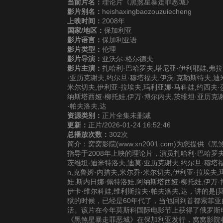
当前片名：
理论片《黑煞星暴走罪恶城》
影片别名：
heishaxingbaozouzuiecheng
上映时间：
2008年
国家/地区：
保加利亚
影片语言：
保加利亚语
影片类型：
伦理
影片导演：
亚沃尔·格尔德夫
影片主演：
扎哈利·巴哈罗夫,塔尼亚·伊利耶娃,弗拉
·亚历克谢夫,约尔旦·穆塔福夫,伊沃·克勒斯特夫,迪米特
米尔切夫,伊利亚·拉埃夫,玛利亚娜·马科娃,约西夫·
纳斯塔西娅·柳托娃,伊万·博尔内夫,茨维坦·亚历克
·帕夫洛夫,达
资源类别：
正片全集未删减
更新：
正片/2026-01-24 16:52:46
总播放次数：
302次
简介：窝窝影院(www.xn2001.com)为您
指导于2008年上映的理论片，演员扎哈利·巴哈罗夫
茨维坦·迪米特洛夫,迪莫·亚历克谢夫,约尔旦·穆塔福夫
n,克鲁姆·内措夫,米尔乔·米尔切夫,伊利亚·拉埃夫
娃,斯内日娜·佩特洛娃,阿纳斯塔西娅·柳托娃,伊万·
伊卡·维尔科娃,维利斯拉夫·帕夫洛夫,达，讲的是
狱的时候，已经是60年代了，当他回到首都索菲
活。该片在今年莫斯科国际电影节上获得了俄罗斯
《黑煞星暴走罪恶城》在保加利亚发行，窝窝影院收