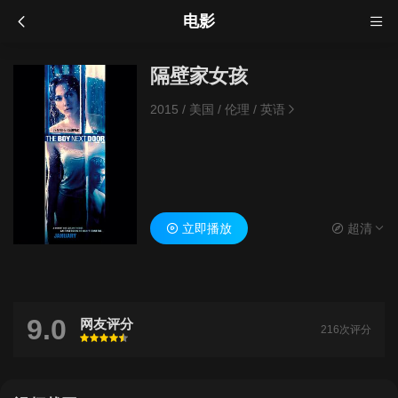
电影
隔壁家女孩
2015
/
美国
/
伦理
/
英语
立即播放
超清
9.0
网友评分
216次评分
很差
较差
还行
推荐
力荐