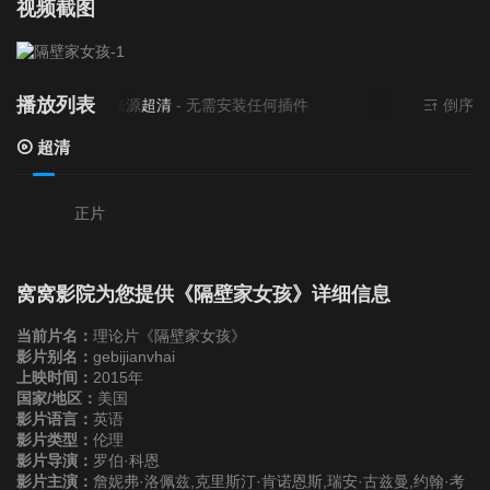
视频截图
播放列表
当前资源来源
超清
- 无需安装任何插件
倒序
超清
正片
窝窝影院为您提供《隔壁家女孩》详细信息
当前片名：
理论片《隔壁家女孩》
影片别名：
gebijianvhai
上映时间：
2015年
国家/地区：
美国
影片语言：
英语
影片类型：
伦理
影片导演：
罗伯·科恩
影片主演：
詹妮弗·洛佩兹,克里斯汀·肯诺恩斯,瑞安·古兹曼,约翰·考