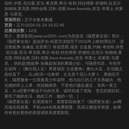
伯特,伊恩·尼尔森,亚当·希克斯,希尔·哈勃,特拉维斯·舒德特,拉克尔·
加德纳,莱克西·阿特金斯,贝利·切斯,Kent Avenido,杰克·华莱士,布莱
恩·马霍尼,
资源类别：
正片全集未删减
更新：
正片/2026-01-24 16:52:46
总播放次数：
12次
简介：窝窝影院(www.xn2001.com)为您提供《隔壁家女孩》简介：
《隔壁家女孩》是由罗伯·科恩导演指导于2015年上映的理论片，演
员詹妮弗·洛佩兹,克里斯汀·肯诺恩斯,瑞安·古兹曼,约翰·考伯特,伊恩
·尼尔森,亚当·希克斯,希尔·哈勃,特拉维斯·舒德特,拉克尔·加德纳,莱
克西·阿特金斯,贝利·切斯,Kent Avenido,杰克·华莱士,布莱恩·马霍
尼,，讲的是[詹妮弗·洛佩兹饰演的离婚少妇，与隔壁邻居，年轻学
生诺阿（《舞出我人生》男星瑞安·古兹曼饰）擦出火花，生活随之
急转直下……JLo扮演一位教师，丈夫是个花心大萝卜，离婚后不
久，隔壁搬来一位英俊美少年诺阿，他与自己的儿子关系融洽，他
去她的班上上课，他说她很美。于是他们越走越近，东风一夜之
后，JLo想要中断这不伦的关系，诺阿却成了危险，变态的跟踪狂，
要毁了她的生活，她的工作，她的一切。]
《隔壁家女孩》在美国发行，窝窝影院收集了《隔壁家女孩》pc网
页端在线观看、手机mp4在线免费观看、高清云播放等资源，如果
你有更好更快的资源请联系窝窝影院。