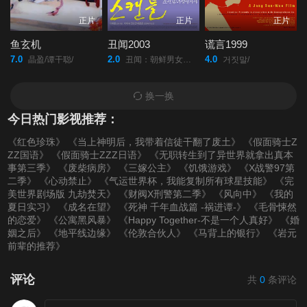
正片
正片
正片
鱼玄机
丑闻2003
谎言1999
7.0
2.0
4.0
晶盈/谭干聪/
丑闻：朝鲜男女相悦之事/挑情宝鉴/The Scandal/Untold Scandal/
거짓말/
换一换
今日热门影视推荐：
《红色珍珠》
《当上神明后，我带着信徒干翻了废土》
《假面骑士Z
ZZ国语》
《假面骑士ZZZ日语》
《无职转生到了异世界就拿出真本
事第三季》
《废柴病房》
《三嫁公主》
《饥饿游戏》
《X战警97第
二季》
《心动禁止》
《气运世界杯，我能复制所有球星技能》
《完
美世界剧场版 九劫焚天》
《财阀X刑警第二季》
《风向中》
《我的
夏日实习》
《成名在望》
《死神 千年血战篇 -祸进谭-》
《毛骨悚然
的恋爱》
《公寓黑风暴》
《Happy Together-不是一个人真好》
《婚
姻之后》
《地平线边缘》
《伦敦合伙人》
《马背上的银行》
《岩元
前辈的推荐》
评论
共
0
条评论