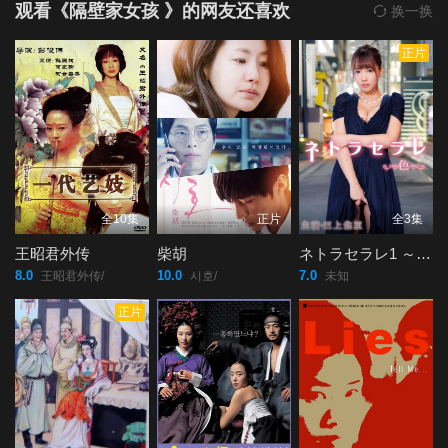
观看《隔壁家女孩 》的网友还喜欢
换一换
正片
全10集
正片
全3集
王昭君外传
柴胡
ネトラセラレ1 ～色～
8.0
10.0
7.0
王昭君外传/
시호/
未知
正片