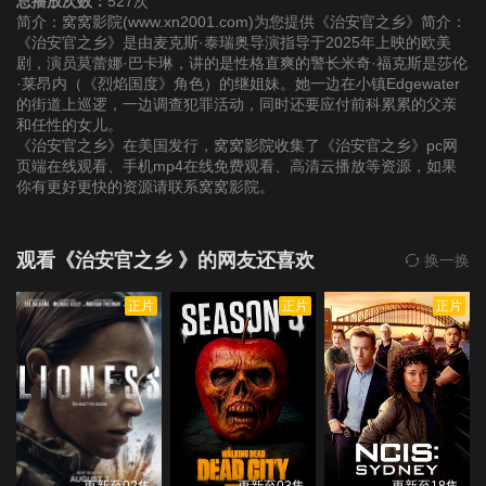
总播放次数：
527次
简介：窝窝影院(www.xn2001.com)为您提供《治安官之乡》简介：
《治安官之乡》是由麦克斯·泰瑞奥导演指导于2025年上映的欧美
剧，演员莫蕾娜·巴卡琳，讲的是性格直爽的警长米奇·福克斯是莎伦
·莱昂内（《烈焰国度》角色）的继姐妹。她一边在小镇Edgewater
的街道上巡逻，一边调查犯罪活动，同时还要应付前科累累的父亲
和任性的女儿。
《治安官之乡》在美国发行，窝窝影院收集了《治安官之乡》pc网
页端在线观看、手机mp4在线免费观看、高清云播放等资源，如果
你有更好更快的资源请联系窝窝影院。
观看《治安官之乡 》的网友还喜欢
换一换
正片
正片
正片