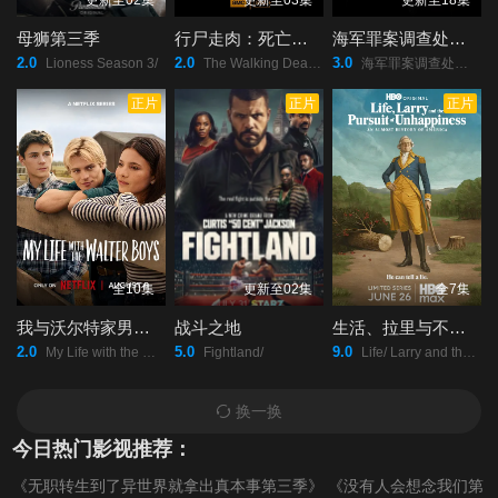
更新至02集
更新至03集
更新至18集
母狮第三季
行尸走肉：死亡之城第三季
海军罪案调查处：悉尼第三季
2.0
2.0
3.0
Lioness Season 3/
The Walking Dead: Dead City Season 3/
海军罪案调查处：悉尼/第三季/NCIS:/Sydney/Season/32025/海军罪案调查处：悉尼/第三季/NCIS:/Sydney/Season/3/
正片
正片
正片
全10集
更新至02集
全7集
我与沃尔特家男孩的生活第三季
战斗之地
生活、拉里与不快乐的追求：一部美国史
2.0
5.0
9.0
My Life with the Walter Boys Season 3/
Fightland/
Life/ Larry and the Pursuit of Unhappiness: an Almost History of America/
换一换
今日热门影视推荐：
《无职转生到了异世界就拿出真本事第三季》
《没有人会想念我们第