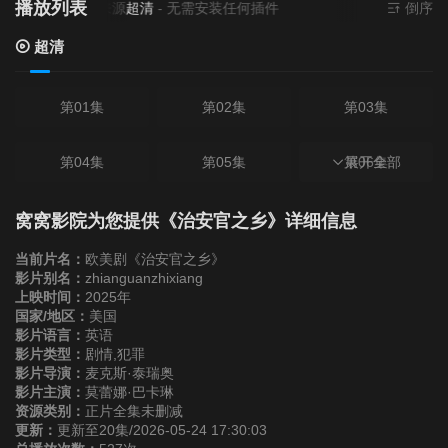
播放列表
当前资源来源
超清
- 无需安装任何插件
倒序
超清
第01集
第02集
第03集
第04集
第05集
第06集
展开全部
第07集
第08集
第09集
窝窝影院为您提供《治安官之乡》详细信息
当前片名：
欧美剧《治安官之乡》
第10集
第11集
第12集
影片别名：
zhianguanzhixiang
上映时间：
2025年
国家/地区：
美国
第13集
第14集
第15集
影片语言：
英语
影片类型：
剧情,犯罪
影片导演：
麦克斯·泰瑞奥
第16集
第17集
第18集
影片主演：
莫蕾娜·巴卡琳
资源类别：
正片全集未删减
更新：
更新至20集/2026-05-24 17:30:03
第19集
第20集