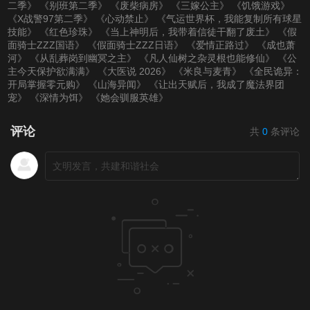
二季》
《别班第二季》
《废柴病房》
《三嫁公主》
《饥饿游戏》
《X战警97第二季》
《心动禁止》
《气运世界杯，我能复制所有球星
技能》
《红色珍珠》
《当上神明后，我带着信徒干翻了废土》
《假
面骑士ZZZ国语》
《假面骑士ZZZ日语》
《爱情正路过》
《成也萧
河》
《从乱葬岗到幽冥之主》
《凡人仙树之杂灵根也能修仙》
《公
主今天保护欲满满》
《大医说 2026》
《米良与麦青》
《全民诡异：
开局掌握零元购》
《山海异闻》
《让出天赋后，我成了魔法界团
宠》
《深情为饵》
《她会驯服英雄》
评论
共
0
条评论