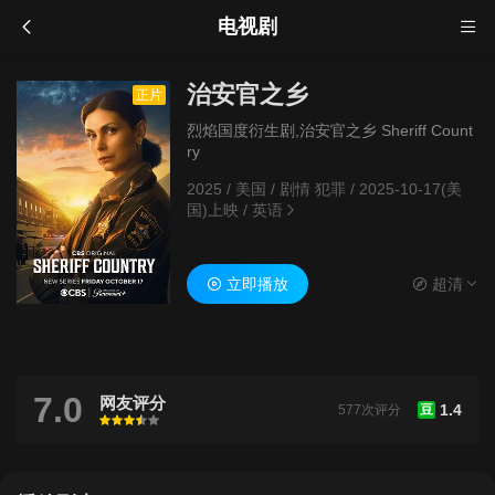
电视剧
治安官之乡
正片
烈焰国度衍生剧,治安官之乡 Sheriff Count
ry
2025
/
美国
/
剧情 犯罪
/
2025-10-17(美
国)上映
/
英语
立即播放
超清
7.0
网友评分
1.4
577次评分
豆
很差
较差
还行
推荐
力荐