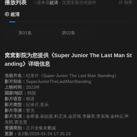
播放列表
当前资源来源
超清
- 无需安装任何插件
倒序
超清
第01集
第02集
窝窝影院为您提供《Super Junior The Last Man St
anding》详细信息
当前片名：
纪录片《Super Junior The Last Man Standing》
影片别名：
SuperJuniorTheLastManStanding
上映时间：
2023年
国家/地区：
韩国
影片语言：
韩语
影片类型：
纪录片,音乐
影片导演：
暂无
影片主演：
金希澈,崔始源,朴正洙,金厉旭,李赫宰,李东海,金钟云,申
东熙,曺圭贤
资源类别：
正片全集未删减
更新：
全2集/2026-01-24 17:35:23