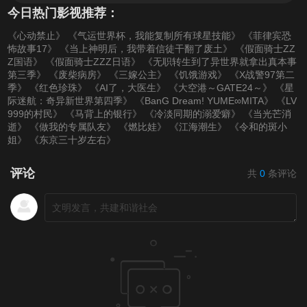
今日热门影视推荐：
《心动禁止》
《气运世界杯，我能复制所有球星技能》
《菲律宾恐
怖故事17》
《当上神明后，我带着信徒干翻了废土》
《假面骑士ZZ
Z国语》
《假面骑士ZZZ日语》
《无职转生到了异世界就拿出真本事
第三季》
《废柴病房》
《三嫁公主》
《饥饿游戏》
《X战警97第二
季》
《红色珍珠》
《AI了，大医生》
《大空港～GATE24～》
《星
际迷航：奇异新世界第四季》
《BanG Dream! YUME∞MITA》
《LV
999的村民》
《马背上的银行》
《冷淡同期的溺爱癖》
《当光芒消
逝》
《做我的专属队友》
《燃比娃》
《江海潮生》
《令和的斑小
姐》
《东京三十岁左右》
评论
共
0
条评论