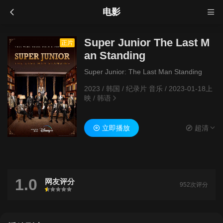
电影
Super Junior The Last M
正片
an Standing
Super Junior: The Last Man Standing
2023
/
韩国
/
纪录片 音乐
/
2023-01-18上
映
/
韩语
立即播放
超清
1.0
网友评分
952次评分
很差
较差
还行
推荐
力荐