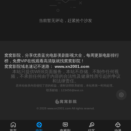
当前暂无评论，赶紧抢个沙发
窝窝影院，分享优质蓝光电影美剧影视大全，每周更新电影排行
榜，免费VIP在线观看高清版就找窝窝影院！
窝窝影院
域名速记不迷路：
www.xn2001.com
本站只提供WEB页面服务，本站不存储、不制作任何视
频，不承担任何由于内容的合法性及健康性所引起的争议
和法律责任。
若本站收录内容侵犯了您的权益，请附说明联系邮箱，本站将第一时间处理。
联系邮箱：123456@test.cn
浅色模
© 2026 www.xn2001.com All rights reservd.
首页
电影
电视剧
综艺
动漫