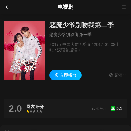
电视剧
恶魔少爷别吻我第二季
恶魔少爷别吻我 第一季
2017
/
中国大陆
/
爱情
/
2017-01-09上
映
/
汉语普通话
立即播放
超清
2.0
网友评分
5.1
23次评分
豆
很差
较差
还行
推荐
力荐