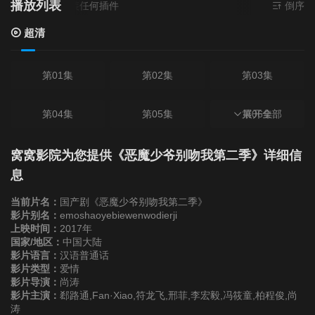
播放列表
源
超清
- 无需安装任何插件
倒序
超清
第01集
第02集
第03集
第04集
第05集
第06集
展开全部
第07集
第08集
第09集
窝窝影院为您提供《恶魔少爷别吻我第二季》详细信
息
第10集
第11集
第12集
当前片名：
国产剧《恶魔少爷别吻我第二季》
影片别名：
emoshaoyebiewenwodierji
上映时间：
2017年
第13集
第14集
第15集
国家/地区：
中国大陆
影片语言：
汉语普通话
影片类型：
第16集
爱情
第17集
第18集
影片导演：
尚涛
影片主演：
郄路通,Fan·Xiao,符龙飞,邢菲,李宏毅,冯筱童,柏程俊,尚
第19集
第20集
第21集
涛