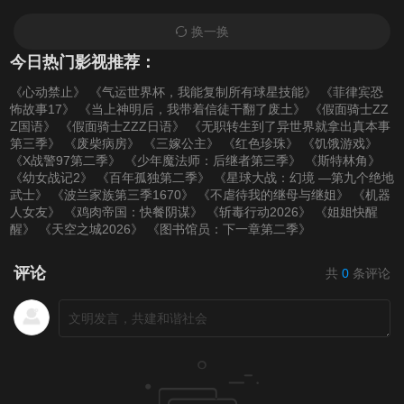
换一换
今日热门影视推荐：
《心动禁止》
《气运世界杯，我能复制所有球星技能》
《菲律宾恐
怖故事17》
《当上神明后，我带着信徒干翻了废土》
《假面骑士ZZ
Z国语》
《假面骑士ZZZ日语》
《无职转生到了异世界就拿出真本事
第三季》
《废柴病房》
《三嫁公主》
《红色珍珠》
《饥饿游戏》
《X战警97第二季》
《少年魔法师：后继者第三季》
《斯特林角》
《幼女战记2》
《百年孤独第二季》
《星球大战：幻境 —第九个绝地
武士》
《波兰家族第三季1670》
《不虐待我的继母与继姐》
《机器
人女友》
《鸡肉帝国：快餐阴谋》
《斩毒行动2026》
《姐姐快醒
醒》
《天空之城2026》
《图书馆员：下一章第二季》
评论
共
0
条评论