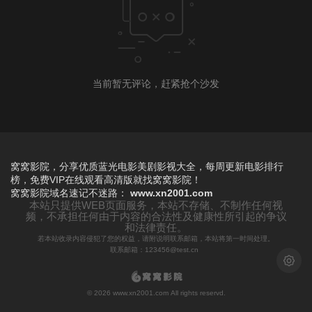
当前暂无评论，赶紧抢个沙发
窝窝影院，分享优质蓝光电影美剧影视大全，每周更新电影排行
榜，免费VIP在线观看高清版就找窝窝影院！
窝窝影院
域名速记不迷路：
www.xn2001.com
本站只提供WEB页面服务，本站不存储、不制作任何视
频，不承担任何由于内容的合法性及健康性所引起的争议
和法律责任。
若本站收录内容侵犯了您的权益，请附说明联系邮箱，本站将第一时间处理。
联系邮箱：123456@test.cn
浅色模
© 2026 www.xn2001.com All rights reservd.