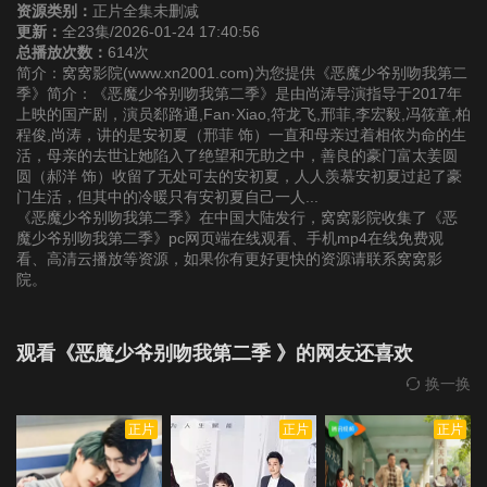
资源类别：
正片全集未删减
更新：
全23集/2026-01-24 17:40:56
第22集
第23集
总播放次数：
614次
简介：窝窝影院(www.xn2001.com)为您提供《恶魔少爷别吻我第二
季》简介：《恶魔少爷别吻我第二季》是由尚涛导演指导于2017年
上映的国产剧，演员郄路通,Fan·Xiao,符龙飞,邢菲,李宏毅,冯筱童,柏
程俊,尚涛，讲的是安初夏（邢菲 饰）一直和母亲过着相依为命的生
活，母亲的去世让她陷入了绝望和无助之中，善良的豪门富太姜圆
圆（郝洋 饰）收留了无处可去的安初夏，人人羡慕安初夏过起了豪
门生活，但其中的冷暖只有安初夏自己一人...
《恶魔少爷别吻我第二季》在中国大陆发行，窝窝影院收集了《恶
魔少爷别吻我第二季》pc网页端在线观看、手机mp4在线免费观
看、高清云播放等资源，如果你有更好更快的资源请联系窝窝影
院。
观看《恶魔少爷别吻我第二季 》的网友还喜欢
换一换
正片
正片
正片