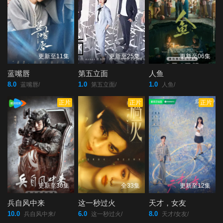
更新至11集
更新至25集
更新至06集
蓝嘴唇
第五立面
人鱼
8.0
1.0
1.0
蓝嘴唇/
第五立面/
人鱼/
正片
正片
正片
更新至30集
全33集
更新至12集
兵自风中来
这一秒过火
天才，女友
10.0
6.0
8.0
兵自风中来/
这一秒过火/
天才/女友/