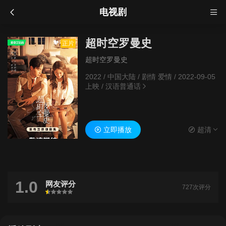
电视剧
超时空罗曼史
正片
超时空罗曼史
2022
/
中国大陆
/
剧情 爱情
/
2022-09-05
上映
/
汉语普通话
立即播放
超清
1.0
网友评分
727次评分
很差
较差
还行
推荐
力荐