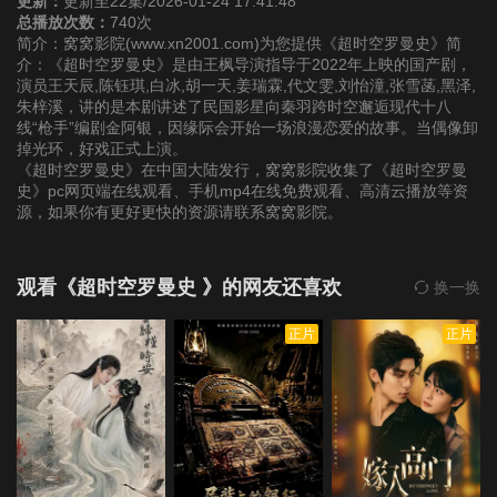
更新：
更新至22集/2026-01-24 17:41:48
总播放次数：
740次
简介：窝窝影院(www.xn2001.com)为您提供《超时空罗曼史》简
第22集
介：《超时空罗曼史》是由王枫导演指导于2022年上映的国产剧，
演员王天辰,陈钰琪,白冰,胡一天,姜瑞霖,代文雯,刘怡潼,张雪菡,黑泽,
朱梓溪，讲的是本剧讲述了民国影星向秦羽跨时空邂逅现代十八
线“枪手”编剧金阿银，因缘际会开始一场浪漫恋爱的故事。当偶像卸
掉光环，好戏正式上演。
《超时空罗曼史》在中国大陆发行，窝窝影院收集了《超时空罗曼
史》pc网页端在线观看、手机mp4在线免费观看、高清云播放等资
源，如果你有更好更快的资源请联系窝窝影院。
观看《超时空罗曼史 》的网友还喜欢
换一换
正片
正片