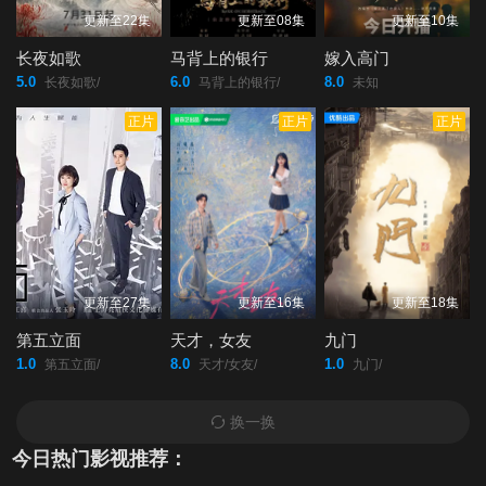
更新至22集
更新至08集
更新至10集
长夜如歌
马背上的银行
嫁入高门
5.0
6.0
8.0
长夜如歌/
马背上的银行/
未知
正片
正片
正片
更新至27集
更新至16集
更新至18集
第五立面
天才，女友
九门
1.0
8.0
1.0
第五立面/
天才/女友/
九门/
换一换
今日热门影视推荐：