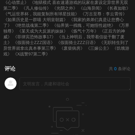
《心动禁止》
《地狱模式 喜欢速通游戏的玩家在废设定异世界无双
第二季》
《凡人修仙传》
《光阴之外》
《山海异闻》
《长夜如歌》
《气运世界杯，我能复制所有球星技能》
《万古至尊：李云霄传》
《如果历史是一群喵 大明皇朝篇》
《我家的弟弟们真是让您费心
了》
《绝世战魂第二季》
《仙界第一残魄，可她悟性超绝》
《万界
独尊》
《某天成为大反派的妹妹》
《炼气十万年》
《正后方的神
威》
《菲律宾恐怖故事17》
《当上神明后，我带着信徒干翻了废
土》
《假面骑士ZZZ国语》
《假面骑士ZZZ日语》
《无职转生到了
异世界就拿出真本事第三季》
《废柴病房》
《三嫁公主》
《饥饿游
戏》
《X战警97第二季》
评论
共
0
条评论