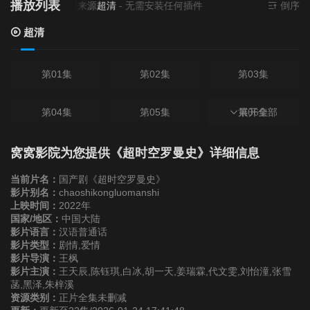
播放列表
当前资源来源
超清
- 无需安装任何插件
倒序
超清
第01集
第02集
第03集
第04集
第05集
第06集
展开全部
第07集
第08集
第09集
窝窝影院为您提供《超时空罗曼史》详细信息
当前片名：
国产剧《超时空罗曼史》
第10集
第11集
第12集
影片别名：
chaoshikongluomanshi
上映时间：
2022年
国家/地区：
中国大陆
第13集
第14集
第15集
影片语言：
汉语普通话
影片类型：
剧情,爱情
影片导演：
王枫
第16集
第17集
第18集
影片主演：
王天辰,陈钰琪,白冰,胡一天,姜瑞霖,代文雯,刘怡潼,张雪
菡,黑泽,朱梓溪
资源类别：
正片全集未删减
第19集
第20集
第21集