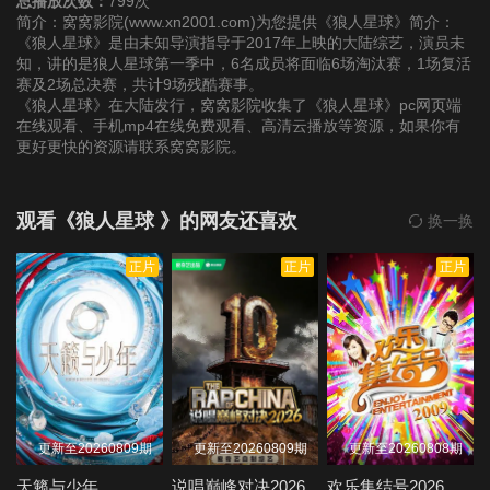
总播放次数：
799次
简介：窝窝影院(www.xn2001.com)为您提供《狼人星球》简介：
《狼人星球》是由未知导演指导于2017年上映的大陆综艺，演员未
知，讲的是狼人星球第一季中，6名成员将面临6场淘汰赛，1场复活
赛及2场总决赛，共计9场残酷赛事。
《狼人星球》在大陆发行，窝窝影院收集了《狼人星球》pc网页端
在线观看、手机mp4在线免费观看、高清云播放等资源，如果你有
更好更快的资源请联系窝窝影院。
观看《狼人星球 》的网友还喜欢
换一换
正片
正片
正片
更新至20260809期
更新至20260809期
更新至20260808期
天籁与少年
说唱巅峰对决2026
欢乐集结号2026