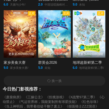
6.0
2.0
9.0
天籁与少年/
中国说唱巅峰对决2026/
未知
正片
正片
正片
更新至20260809期
更新至20260808期
更新至20260809期
家乡美食大赛
群英会2026
地球超新鲜第二季
9.0
5.0
6.0
家乡美食大赛/
未知
地球超新鲜/第二季/
换一换
今日热门影视推荐：
《废柴病房》
《三嫁公主》
《饥饿游戏》
《X战警97第二季》
《心
动禁止》
《气运世界杯，我能复制所有球星技能》
《红色珍珠》
《当上神明后，我带着信徒干翻了废土》
《假面骑士ZZZ国语》