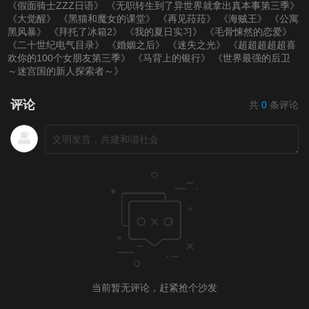
《假面骑士ZZZ日语》
《无职转生到了异世界就拿出真本事第三季》
《大觉醒》
《黑猫和魔女的课堂》
《再见菈菈》
《海贼王》
《公寓
黑风暴》
《拜托了冰箱2》
《我的夏日实习》
《毛骨悚然的恋爱》
《二十世纪电气目录》
《婚姻之后》
《迷失之光》
《超超超超超喜
欢你的100个女朋友第三季》
《马背上的银行》
《世界最强的后卫
～迷宫国的新人探索者～》
评论
共
0
条评论
当前暂无评论，赶紧抢个沙发