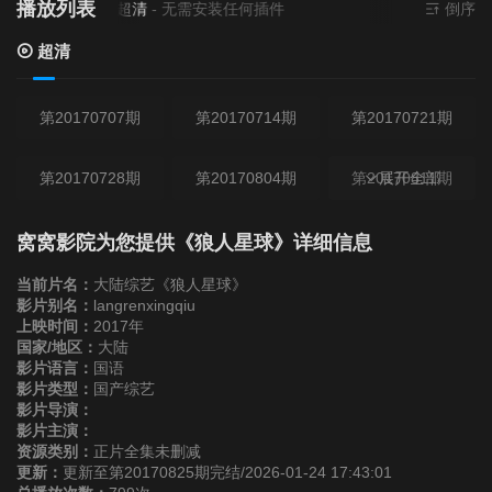
播放列表
当前资源来源
超清
- 无需安装任何插件
倒序
超清
第20170707期
第20170714期
第20170721期
第20170728期
第20170804期
第20170811期
展开全部
第20170818期
第20170825期
窝窝影院为您提供《狼人星球》详细信息
当前片名：
大陆综艺《狼人星球》
影片别名：
langrenxingqiu
上映时间：
2017年
国家/地区：
大陆
影片语言：
国语
影片类型：
国产综艺
影片导演：
影片主演：
资源类别：
正片全集未删减
更新：
更新至第20170825期完结/2026-01-24 17:43:01