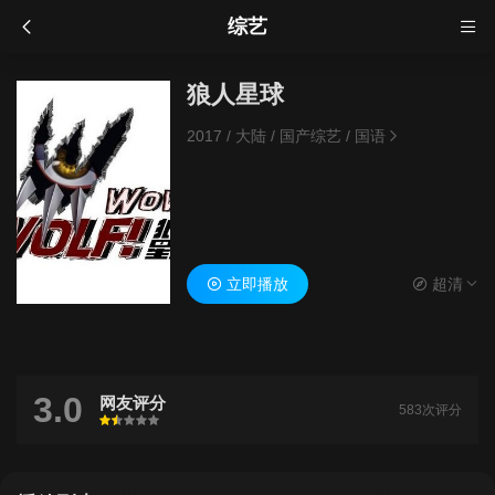
综艺
狼人星球
2017
/
大陆
/
国产综艺
/
国语
立即播放
超清
3.0
网友评分
583次评分
很差
较差
还行
推荐
力荐