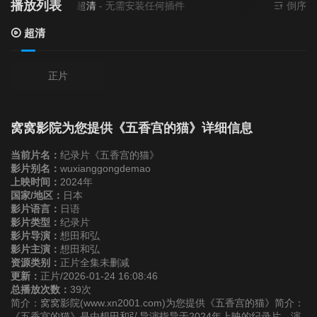
播放列表
当前资源来源
超清
- 无需安装任何插件
倒序
超清
正片
窝窝影院为您提供《五香宫的猫》详细信息
当前片名：
纪录片《五香宫的猫》
影片别名：
wuxianggongdemao
上映时间：
2024年
国家/地区：
日本
影片语言：
日语
影片类型：
纪录片
影片导演：
想田和弘
影片主演：
想田和弘
资源类别：
正片全集未删减
更新：
正片/2026-01-24 16:08:46
总播放次数：
39次
简介：窝窝影院(www.xn2001.com)为您提供《五香宫的猫》简介：
《五香宫的猫》是由想田和弘导演指导于2024年上映的纪录片，演