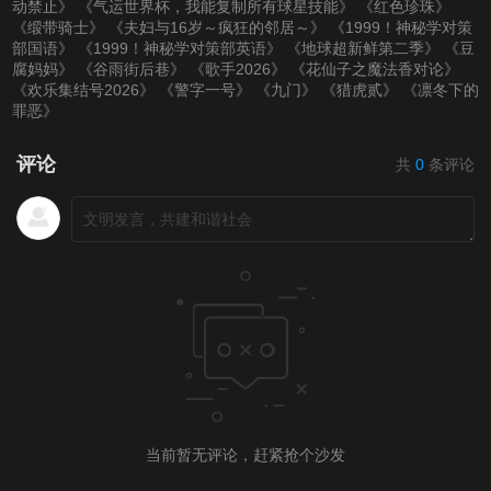
动禁止》
《气运世界杯，我能复制所有球星技能》
《红色珍珠》
《缎带骑士》
《夫妇与16岁～疯狂的邻居～》
《1999！神秘学对策
部国语》
《1999！神秘学对策部英语》
《地球超新鲜第二季》
《豆
腐妈妈》
《谷雨街后巷》
《歌手2026》
《花仙子之魔法香对论》
《欢乐集结号2026》
《警字一号》
《九门》
《猎虎贰》
《凛冬下的
罪恶》
评论
共
0
条评论
当前暂无评论，赶紧抢个沙发