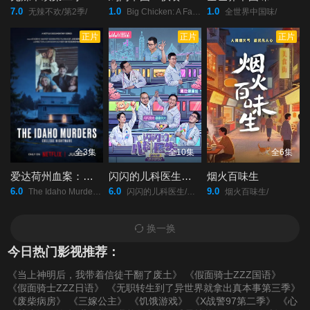
7.0
1.0
1.0
无辣不欢/第2季/
Big Chicken: A Fast Food Conspiracy/
全世界中国味/
正片
正片
正片
全3集
全10集
全6集
爱达荷州血案：大学梦魇
闪闪的儿科医生第四季
烟火百味生
6.0
6.0
9.0
The Idaho Murders: College Nightmare/
闪闪的儿科医生/第四季/
烟火百味生/
换一换
今日热门影视推荐：
《当上神明后，我带着信徒干翻了废土》
《假面骑士ZZZ国语》
《假面骑士ZZZ日语》
《无职转生到了异世界就拿出真本事第三季》
《废柴病房》
《三嫁公主》
《饥饿游戏》
《X战警97第二季》
《心