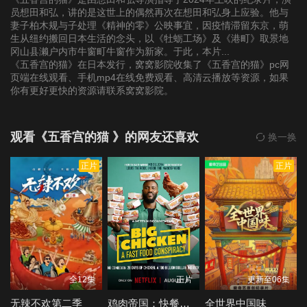
员想田和弘，讲的是这世上的偶然再次在想田和弘身上应验。他与
妻子柏木规与子处理《精神的零》公映事宜，因疫情滞留东京，萌
生从纽约搬回日本生活的念头，以《牡蛎工场》及《港町》取景地
冈山县濑户内市牛窗町牛窗作为新家。于此，本片...
《五香宫的猫》在日本发行，窝窝影院收集了《五香宫的猫》pc网
页端在线观看、手机mp4在线免费观看、高清云播放等资源，如果
你有更好更快的资源请联系窝窝影院。
观看《五香宫的猫 》的网友还喜欢
换一换
正片
正片
全12集
正片
更新至06集
无辣不欢第二季
鸡肉帝国：快餐阴谋
全世界中国味