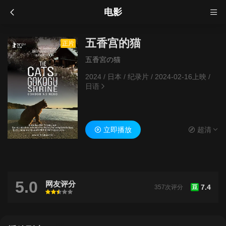
电影
五香宫的猫
正片
五香宮の猫
2024
/
日本
/
纪录片
/
2024-02-16上映
/
日语
立即播放
超清
5.0
网友评分
7.4
357次评分
豆
很差
较差
还行
推荐
力荐