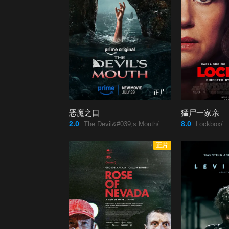
正片
恶魔之口
猛尸一家亲
2.0
8.0
The Devil&#039;s Mouth/
Lockbox/
正片