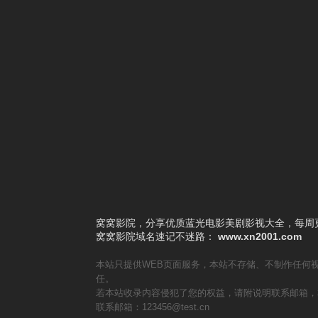
4
边寨烽火
5
荒山人魔
6
推动摇篮的手2025
7
禁锢
8
盂兰神功
9
黑百合小区
10
恐怖之殿
窝窝影院，分享优质蓝光电影美剧影视大全，每周更
窝窝影院
域名速记不迷路：
www.xn2001.com
本站只提供WEB页面服务，本站不存储、不制作任何
任。
若本站收录内容侵犯了您的权益，请附说明联系邮箱，
联系邮箱：123456@test.cn