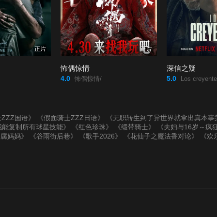
正片
正片
怖偶惊情
深信之疑
4.0
5.0
怖偶惊情/
Los creyente
ZZZ国语》
《假面骑士ZZZ日语》
《无职转生到了异世界就拿出真本事
我能复制所有球星技能》
《红色珍珠》
《缎带骑士》
《夫妇与16岁～疯
豆腐妈妈》
《谷雨街后巷》
《歌手2026》
《花仙子之魔法香对论》
《欢乐