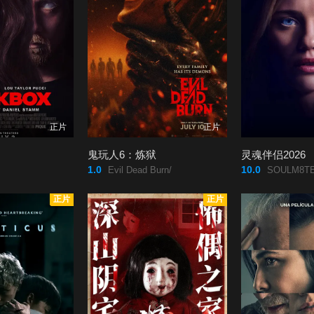
正片
正片
鬼玩人6：炼狱
灵魂伴侣2026
1.0
10.0
Evil Dead Burn/
SOULM8TE
正片
正片