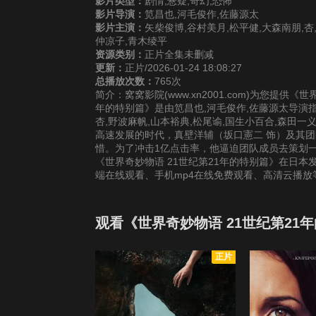
影片类型：
剧情,悬疑,奇幻,恐怖
影片导演：
笕昌也,河毛俊作,佐藤源太
影片主演：
矢柴俊博,谷村美月,松平健,大森南朋,杏
仲凉子,青木绫平
资源类别：
正片全集未删减
更新：
正片/2026-01-24 18:08:27
总播放次数：
765次
简介：窝窝影院(www.xn2001.com)为您提供
年的特别篇》是由笕昌也,河毛俊作,佐藤源太导演指
杏,野波麻帆,山本裕典,松尾谕,国生小百合,森田一
高速发展的时代，真壁洋辅（坂口憲二 饰）及其
惜。为了冲击1亿点击率，他逼迫团队成员去策划一
《世界奇妙物语 21世纪第21年的特别篇》在日本
端在线观看、手机mp4在线免费观看、高清云播
观看《世界奇妙物语 21世纪第21
正片