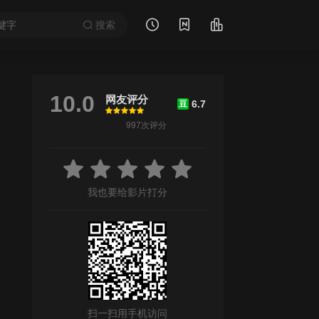
搜索
10.0
网友评分
6.7
豆
很差
较差
还行
推荐
力荐
997次评分
/
国生小百合
/
森田一义
/
永作博美
/
坂口宪二
/
国仲凉子
/
青木绫平
恐怖
我也要给影片打分
扫一扫用手机访问