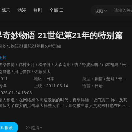
综艺
动漫
短剧
全部
视频
界奇妙物语 21世纪第21年的特别篇
奇妙な物語21世紀21年目の特別編
正片
矢柴俊博
/
谷村美月
/
松平健
/
大森南朋
/
杏
/
野波麻帆
/
山本裕典
/
松尾谕
笕昌也
/
河毛俊作
/
佐藤源太
2011
地区：
日本
类型：
剧情
/
悬疑
/
奇幻
/
内详
上映：
2011-05-14
语言：
日语
2026-01-24 18:08
整人频道：在网络媒体高速发展的时代，真壁洋辅（坂口憲二 饰）及其
团队为了虚妄的点击率大搞整人节目，即使被当事人责骂殴打也在所不
惜。为了冲击1亿点击率，他逼迫团队成员去策划一个绝佳的整人方案；
分身：老实...
即播放
超清