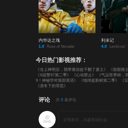
正片
内华达之瑰
利未记
1.0
4.0
Rose of Nevada/
Leviticus/
今日热门影视推荐：
《当上神明后，我带着信徒干翻了废土》
《假面骑士
《X战警97第二季》
《心动禁止》
《气运世界杯，
9！神秘学对策部英语》
《地球超新鲜第二季》
《
《凛冬下的罪恶》
评论
共
0
条评论