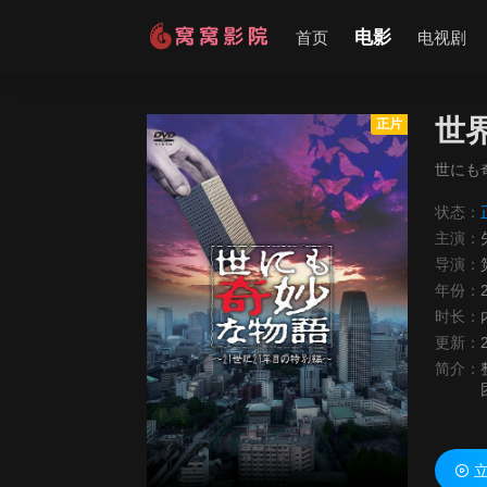
电影
首页
电视剧
世
正片
世にも
状态：
主演：
导演：
年份：
时长：
更新：
简介：
立