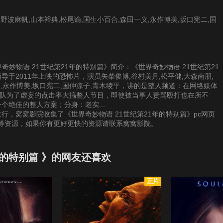
,野波麻帆,山本裕典,松尾谕,国生小百合,森田一义,永作博美,坂口宪二,国
《世界奇妙物语 21世纪第21年的特别篇》简介：《世界奇妙物语 21世纪第21
导于2011年上映的恐怖片，演员矢柴俊博,谷村美月,松平健,大森南朋,
义,永作博美,坂口宪二,国仲凉子,青木绫平，讲的是整人频道：在网络媒体
团队为了虚妄的点击率大搞整人节目，即使被当事人责骂殴打也在所不
个绝佳的整人方案；分身：老实...
发行，窝窝影院收集了《世界奇妙物语 21世纪第21年的特别篇》pc网页
放等资源，如果你有更好更快的资源请联系窝窝影院。
年的特别篇 》的网友还喜欢
正片