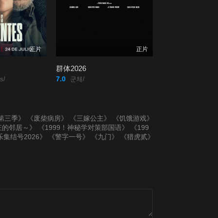
正片
正片
群体2026
7.0
s/
군체/
第三季》
《废柴病房》
《三嫁公主》
《饥饿游戏》
狂的邻居～》
《1999！神秘学对策部国语》
《199
集结号2026》
《警字一号》
《九门》
《猎虎贰》