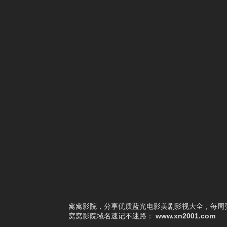
2
纯真年代的爱情
3
逐玉
4
都市女医倌
5
指尖绚烂
6
射雕英雄传2003
7
不思异：志怪
8
如约而至
9
女帝
10
画心师
窝窝影院，分享优质蓝光电影美剧影视大全，每周更
窝窝影院
域名速记不迷路：
www.xn2001.com