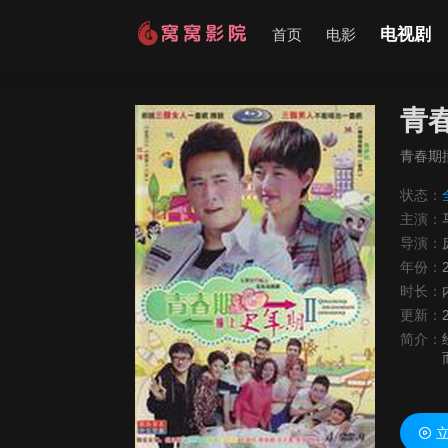
电视剧
首页
电影
青
青春期
状态：
主演：
导演：
年份：
时长：
更新：
简介：
立