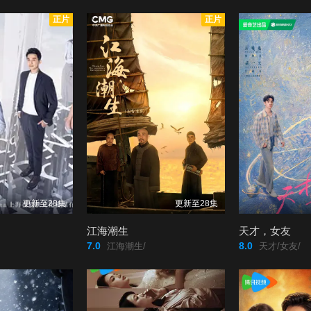
正片
正片
更新至28集
更新至28集
江海潮生
天才，女友
7.0
8.0
江海潮生/
天才/女友/