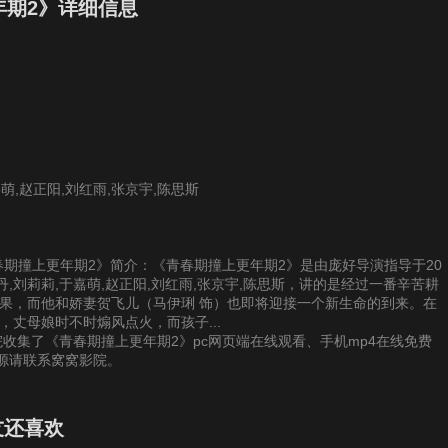
7集
第28集
第29集
第30集
年期2》详细信息
3集
第34集
第35集
第36集
9集
第40集
第41集
第42集
嘉萌,赵正阳,刘红雨,张京宇,陈思斯
供《青春期撞上更年期2》简介：《青春期撞上更年期2》是由庞好导演指导于20
丹,刘莉莉,于嘉萌,赵正阳,刘红雨,张京宇,陈思斯，讲的是经过一番辛苦耕
结果，而他和娇妻贺飞儿（马伊琍 饰）也即将迎接一个新生命的到来。在
丈母娘时不时煽风点火，而孩子...
收集了《青春期撞上更年期2》pc网页端在线观看、手机mp4在线免费
源请联系窝窝影院。
友还喜欢