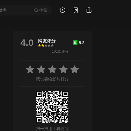
搜索
4.0
网友评分
5.2
豆
很差
较差
还行
推荐
力荐
101次评分
/
陈思斯
家庭
我也要给影片打分
扫一扫用手机访问