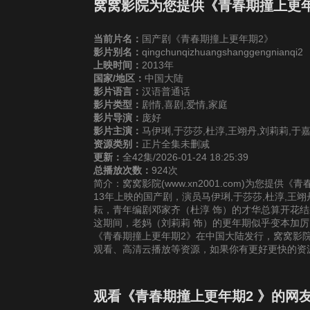
第25集
第26集
第2
窝窝影院为您提供《青春期撞上更
当前片名：
国产剧《青春期撞上更年期2》
第31集
第32集
第3
影片别名：
qingchunqizhuangshanggengnianqi2
上映时间：
2013年
国家/地区：
中国大陆
第37集
第38集
第3
影片语言：
汉语普通话
影片类型：
剧情,喜剧,爱情,家庭
影片导演：
庞好
影片主演：
马伊琍,于莎莎,杜淳,王翊丹,刘莉莉,于
资源类别：
正片全集未删减
更新：
全42集/2026-01-24 18:25:39
总播放次数：
924次
简介：窝窝影院(www.xn2001.com)为您提
13年上映的国产剧，演员马伊琍,于莎莎,杜淳,王翊
耘，青年编剧邓家齐（杜淳 饰）的才华总算开花
这期间，老妈（刘莉莉 饰）的更年期似乎变本加厉，
《青春期撞上更年期2》在中国大陆发行，窝窝影院
观看、高清云播放等资源，如果你有更好更快的资
观看《青春期撞上更年期2 》的网