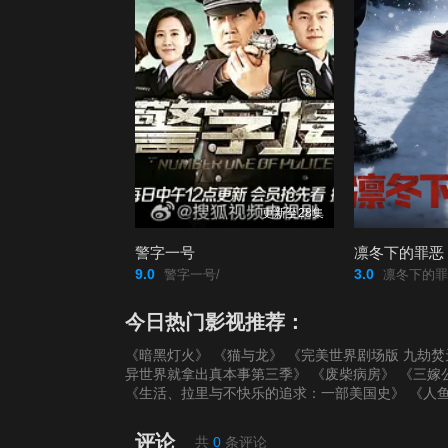
更新至28集
警字一号
凛冬下的罪恶
9.0
3.0
警字一号/
凛冬下的罪
今日热门影视推荐：
《暗黑灯火》
《猫与龙》
《完美世界剧场版 九劫焚
异世界就拿出真本事第三季》
《废柴病房》
《三嫁
《生活、拉里与不快乐的追求：一部美国史》
《人
评论
共
0
条评论