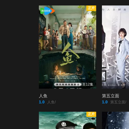
正片
更新至12集
人鱼
第五立面
1.0
1.0
人鱼/
第五立面/
正片