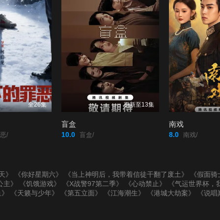
全26集
更新至13集
盲盒
南戏
10.0
8.0
恶/
盲盒/
南戏/
天》
《你好星期六》
《当上神明后，我带着信徒干翻了废土》
《假面骑
公主》
《饥饿游戏》
《X战警97第二季》
《心动禁止》
《气运世界杯，
鱼》
《天籁与少年》
《第五立面》
《江海潮生》
《港城大劫案》
《说唱