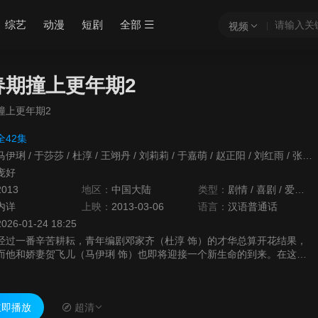
综艺
动漫
短剧
全部
视频
春期撞上更年期2
撞上更年期2
全42集
马伊琍
/
于莎莎
/
杜淳
/
王翊丹
/
刘莉莉
/
于嘉萌
/
赵正阳
/
刘红雨
/
张京宇
庞好
2013
地区：
中国大陆
类型：
剧情
/
喜剧
/
爱情
/
内详
上映：
2013-03-06
语言：
汉语普通话
2026-01-24 18:25
经过一番辛苦耕耘，青年编剧邓家齐（杜淳 饰）的才华总算开花结果，
而他和娇妻贺飞儿（马伊琍 饰）也即将迎接一个新生命的到来。在这期
间，老妈（刘莉莉 饰）的更年期似乎变本加厉，丈母娘时不时煽风点
火，而孩子...
即播放
超清