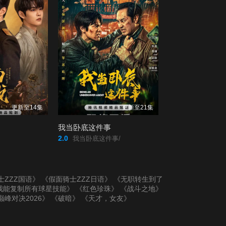
更新至14集
更新至21集
我当卧底这件事
2.0
我当卧底这件事/
士ZZZ国语》
《假面骑士ZZZ日语》
《无职转生到了
我能复制所有球星技能》
《红色珍珠》
《战斗之地》
巅峰对决2026》
《破暗》
《天才，女友》