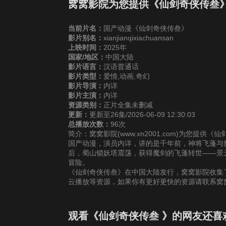
第25集
第26集
窝窝影院为您提供《仙剑奇侠传叁
当前片名：
国产动漫《仙剑奇侠传叁》
影片别名：
xianjianqixiachuansan
上映时间：
2025年
国家/地区：
中国大陆
影片语言：
汉语普通话
影片类型：
爱情,动画,奇幻
影片导演：
内详
影片主演：
内详
资源类别：
正片全集未删减
更新：
更新至26集/2026-06-09 12:30:03
总播放次数：
96次
简介：窝窝影院(www.xn2001.com)为您提
国产动漫，演员内详，讲的是千年前，神将飞蓬与
后，蜀山锁妖塔震荡，获得魔剑的飞蓬转世——景
冒险。
《仙剑奇侠传叁》在中国大陆发行，窝窝影院收集了
云播放等资源，如果你有更好更快的资源请联系窝
观看《仙剑奇侠传叁 》的网友还喜