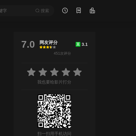
搜索
7.0
网友评分
3.1
豆
很差
较差
还行
推荐
力荐
451次评分
我也要给影片打分
扫一扫用手机访问