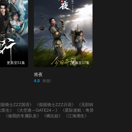
更新至51集
更新至17集
将夜
4.0
将夜/
面骑士ZZZ国语》
《假面骑士ZZZ日语》
《无职转
大医生》
《大空港～GATE24～》
《星际迷航：奇异
》
《做我的专属队友》
《燃比娃》
《江海潮生》