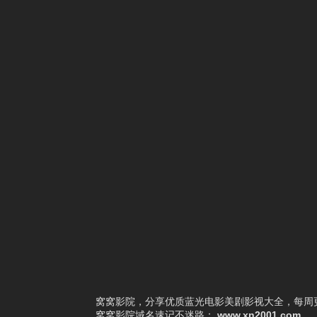
1
精神病面前，鬼东西算个球
2
全球惊悚：我开启外挂自选商城
3
灵剑尊
4
万古龙神
5
我从诸天万界归来
6
我真不想当圣仙
7
逆天邪神
8
这个修士来自未来第二季
9
我天命大反派第三季
10
我直播向亡灵老婆求婚
窝窝影院，分享优质蓝光电影美剧影视大全，每周更
窝窝影院
域名速记不迷路：
www.xn2001.com