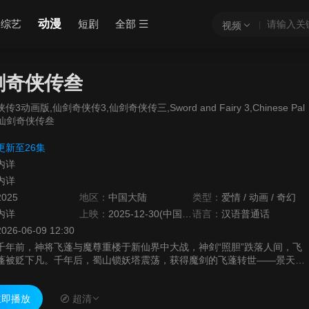
动漫
综艺
短剧
全部
视频
剑奇侠传叁
3动画版,仙剑奇侠传3‎,仙剑奇侠传三,Sword and Fairy 3,Chinese Pal
 3,仙剑奇侠传叁
更新至26集
内详
内详
2025
地区：
中国大陆
类型：
爱情
/
动画
/
奇幻
内详
上映：
2025-12-30(中国大陆)
语言：
汉语普通话
2026-06-09 12:30
千年前，神将飞蓬与魔尊重楼于新仙界中大战，神剑“照胆”跌落人间，飞
蓬被贬下凡。千年后，蜀山锁妖塔震荡，获得魔剑的飞蓬转世——景天，
与唐雪见、徐长卿及紫萱几人开始了一场为收集五灵珠封印锁妖塔的冒
险。
即播放
超清