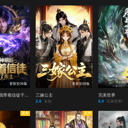
更新至06集
更新至08集
当上神明后，我带着信徒干翻了废土
三嫁公主
完美世界
2.0
6.0
未知
完美世界/
正片
正片