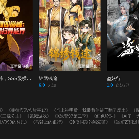
更新至24集
更新至22集
开局觉醒即巅峰，SSS级横扫异能界！
锦绣钱途
盗妖行
6.0
1.0
未知
盗妖行/
能》
《菲律宾恐怖故事17》
《当上神明后，我带着信徒干翻了废土》
《假
《三嫁公主》
《饥饿游戏》
《X战警97第二季》
《红色珍珠》
《AI了，
LV999的村民》
《马背上的银行》
《冷淡同期的溺爱癖》
《当光芒消逝