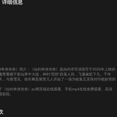
》详细信息
供《仙剑奇侠传叁》简介：《仙剑奇侠传叁》是由内详导演指导于2025年上映的
魔尊重楼于新仙界中大战，神剑“照胆”跌落人间，飞蓬被贬下凡。千年
天，与唐雪见、徐长卿及紫萱几人开始了一场为收集五灵珠封印锁妖塔的
《仙剑奇侠传叁》pc网页端在线观看、手机mp4在线免费观看、高清
窝影院。
欢