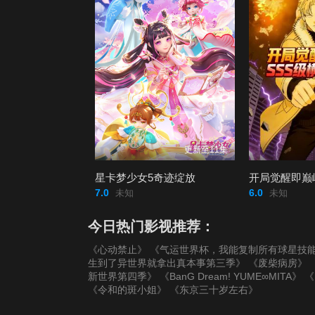
更新至11集
星卡梦少女5奇迹绽放
7.0
6.0
未知
未知
今日热门影视推荐：
《心动禁止》
《气运世界杯，我能复制所有球星技
生到了异世界就拿出真本事第三季》
《废柴病房》
新世界第四季》
《BanG Dream! YUME∞MITA》
《
《令和的斑小姐》
《东京三十岁左右》