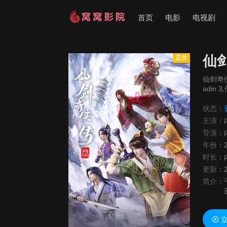
首页
电影
电视剧
仙
正片
仙剑奇侠传
adin
状态：
主演：
导演：
年份：
时长：
更新：
简介：
立