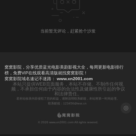
当前暂无评论，赶紧抢个沙发
窝窝影院，分享优质蓝光电影美剧影视大全，每周更新电影排行
榜，免费VIP在线观看高清版就找窝窝影院！
窝窝影院
域名速记不迷路：
www.xn2001.com
本站只提供WEB页面服务，本站不存储、不制作任何视
频，不承担任何由于内容的合法性及健康性所引起的争议
和法律责任。
若本站收录内容侵犯了您的权益，请附说明联系邮箱，本站将第一时间处理。
联系邮箱：123456@test.cn
浅色模
© 2026 www.xn2001.com All rights reservd.