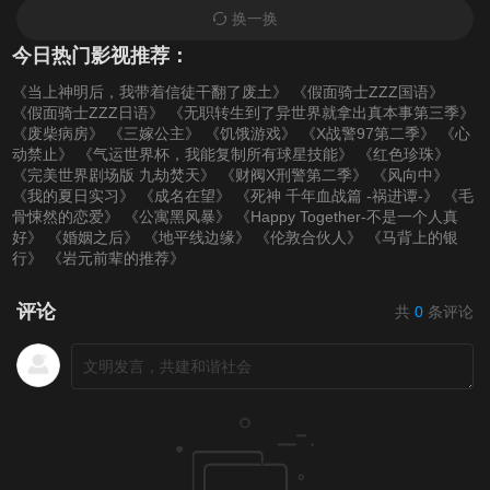
换一换
今日热门影视推荐：
《当上神明后，我带着信徒干翻了废土》
《假面骑士ZZZ国语》
《假面骑士ZZZ日语》
《无职转生到了异世界就拿出真本事第三季》
《废柴病房》
《三嫁公主》
《饥饿游戏》
《X战警97第二季》
《心
动禁止》
《气运世界杯，我能复制所有球星技能》
《红色珍珠》
《完美世界剧场版 九劫焚天》
《财阀X刑警第二季》
《风向中》
《我的夏日实习》
《成名在望》
《死神 千年血战篇 -祸进谭-》
《毛
骨悚然的恋爱》
《公寓黑风暴》
《Happy Together-不是一个人真
好》
《婚姻之后》
《地平线边缘》
《伦敦合伙人》
《马背上的银
行》
《岩元前辈的推荐》
评论
共
0
条评论