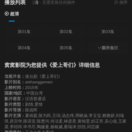
播放列表
当前资源来源
超清
- 无需安装任何插件
倒序
超清
第01集
第02集
第03集
第04集
第05集
第06集
展开全部
第07集
第08集
第09集
窝窝影院为您提供《爱上哥们》详细信息
当前片名：
港台剧《爱上哥们》
第10集
第11集
第12集
影片别名：
aishanggemen
上映时间：
2015年
国家/地区：
中国台湾
第13集
第14集
第15集
影片语言：
汉语普通话
影片类型：
剧情,爱情
影片导演：
陈戎晖
第16集
第17集
第18集
影片主演：
夏靖庭,陈为民,王琄,汤志伟,周晓涵,李玉玺,赖雅妍,刘瑞
琪,庹宗华,陈语安,陈楚河,何洁柔,林彦君,黄锦雯,邰正宵,吴心缇,王家
梁,李绍祥,毕书尽,陶嫚曼,杨铭威,蔡瑞泽,恬恬,邱苡媃