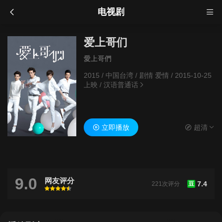
电视剧
爱上哥们
愛上哥們
2015
/
中国台湾
/
剧情 爱情
/
2015-10-25
上映
/
汉语普通话
立即播放
超清
9.0
网友评分
7.4
221次评分
豆
很差
较差
还行
推荐
力荐