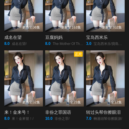
更新至06集
更新至163集
更新至302集
成名在望
豆腐妈妈
宝岛西米乐
8.0
8.0
3.0
成名在望/
The Mother Of The Tofu Family/豆腐妈妈/豆腐媽媽/
宝岛西米乐/寶島西米樂2025/宝岛西米乐/寶島西米樂/
正片
更新至02集
全25集
全12集
来！金来号！
非份之罪国语
转过头帮你擦眼泪
8.0
10.0
7.0
來！金來號！/
非份之罪/
轉過頭幫你擦眼淚/