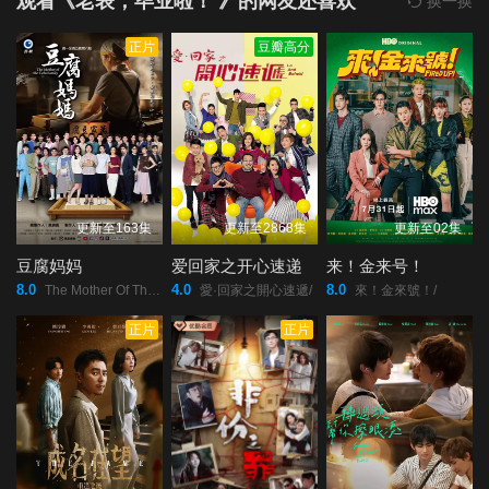
观看《老表，毕业啦！ 》的网友还喜欢
换一换
正片
豆瓣高分
更新至163集
更新至2868集
更新至02集
豆腐妈妈
爱回家之开心速递
来！金来号！
8.0
4.0
8.0
The Mother Of The Tofu Family/豆腐妈妈/豆腐媽媽/
愛·回家之開心速遞/
來！金來號！/
正片
正片