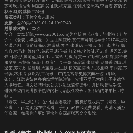
勇,吕慧仪,陈嘉佳,蔡康年,吴伟豪,陈浚霆,张雪莹,岑丽香,刘嘉琪,梁茵,
苏可欣,招浩明,周宝霖,吴沚默,杨家宝,陈明恩,骆胤鸣,李丽霞,苏韵姿,
林泳淘,骆胤桦,韦绮姗
第22集
第23集
第24集
资源类别：
正片全集未删减
更新：
全30集/2026-01-24 19:07:48
总播放次数：
203次
第25集
第26集
第27集
简介：窝窝影院(www.xn2001.com)为您提供《老表，毕业啦！》简
介：《老表，毕业啦！》是由陈筱玲,黄伟声导演指导于2017年上映
的港台剧，演员蔡瀚亿,林盛斌,罗兰,张继聪,王祖蓝,泰臣,蔡少芬,郑
第28集
第29集
第30集
欣宜,韩马利,陈俊坚,黄颖君,邱芷微,张文慈,李伟健,蒋志光,汤盈盈,秦
煌,林欣彤,黃可盈,魏颖彤,区霭玲,胡枫,谭真一,卢峻峯,林映辉,郭晋安,
萧徽勇,吕慧仪,陈嘉佳,蔡康年,吴伟豪,陈浚霆,张雪莹,岑丽香,刘嘉琪,
梁茵,苏可欣,招浩明,周宝霖,吴沚默,杨家宝,陈明恩,骆胤鸣,李丽霞,苏
韵姿,林泳淘,骆胤桦,韦绮姗，讲的是富豪史博文向杜琥（胡枫
饰）、江碧夫妇创办的灿烂学院注资，安排不学无术的儿子史德华
入读增值。博文还聘用女公关张进强监督德华，并协助管理学院。
进强希望由充满教学热诚的杜明治接任校长，但明治的弟弟杜明亨
欲...
《老表，毕业啦！》在中国香港发行，窝窝影院收集了《老表，毕
业啦！》pc网页端在线观看、手机mp4在线免费观看、高清云播放
等资源，如果你有更好更快的资源请联系窝窝影院。