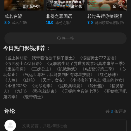
更新至04集
全25集
全12集
成名在望
非份之罪国语
转过头帮你擦眼泪
8.0
10.0
7.0
成名在望/
非份之罪/
轉過頭幫你擦眼淚/
换一换
今日热门影视推荐：
《当上神明后，我带着信徒干翻了废土》
《假面骑士ZZZ国语》
《假面骑士ZZZ日语》
《无职转生到了异世界就拿出真本事第三季》
《废柴病房》
《三嫁公主》
《饥饿游戏》
《X战警97第二季》
《心
动禁止》
《气运世界杯，我能复制所有球星技能》
《红色珍珠》
《人鱼》
《破暗》
《天才，女友》
《小书痴的下克上 领主的养女》
《水怪2026》
《无尽雨季》
《提欧奥特曼》
《轻松熊》
《精灵猎
人》
《九门》
《坠落就结束》
《天赐的声音第七季》
《开始推理吧
第四季》
《缎带骑士》
评论
共
0
条评论