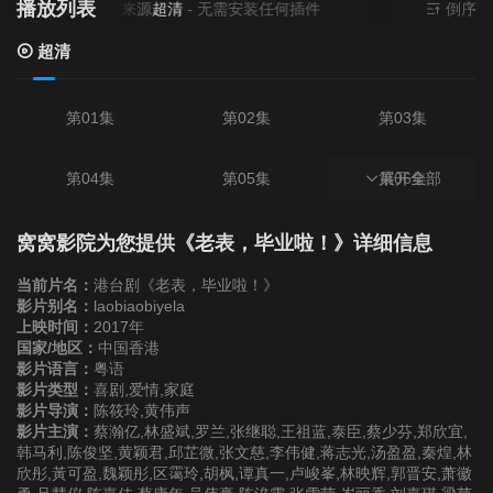
播放列表
当前资源来源
超清
- 无需安装任何插件
倒序
超清
第01集
第02集
第03集
第04集
第05集
第06集
展开全部
第07集
第08集
第09集
窝窝影院为您提供《老表，毕业啦！》详细信息
当前片名：
港台剧《老表，毕业啦！》
第10集
第11集
第12集
影片别名：
laobiaobiyela
上映时间：
2017年
国家/地区：
中国香港
第13集
第14集
第15集
影片语言：
粤语
影片类型：
喜剧,爱情,家庭
影片导演：
陈筱玲,黄伟声
第16集
第17集
第18集
影片主演：
蔡瀚亿,林盛斌,罗兰,张继聪,王祖蓝,泰臣,蔡少芬,郑欣宜,
韩马利,陈俊坚,黄颖君,邱芷微,张文慈,李伟健,蒋志光,汤盈盈,秦煌,林
欣彤,黃可盈,魏颖彤,区霭玲,胡枫,谭真一,卢峻峯,林映辉,郭晋安,萧徽
第19集
第20集
第21集