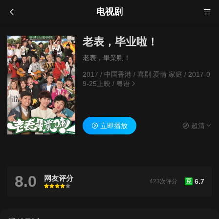
电视剧
老表，毕业啦！
老表，畢業喇！
2017
/
中国香港
/
喜剧 爱情 家庭
/
2017-0
9-25上映
/
粤语
立即播放
超清
8.0
网友评分
6.7
423次评分
豆
很差
较差
还行
推荐
力荐