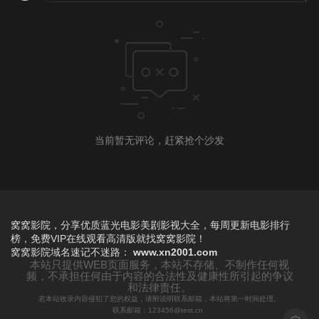
当前暂无评论，赶紧抢个沙发
窝窝影院，分享优质蓝光电影美剧影视大全，每周更新电影排行
榜，免费VIP在线观看高清版就找窝窝影院！
窝窝影院
域名速记不迷路：
www.xn2001.com
本站只提供WEB页面服务，本站不存储、不制作任何视
频，不承担任何由于内容的合法性及健康性所引起的争议
和法律责任。
若本站收录内容侵犯了您的权益，请附说明联系邮箱，本站将第一时间处理。
联系邮箱：123456@test.cn