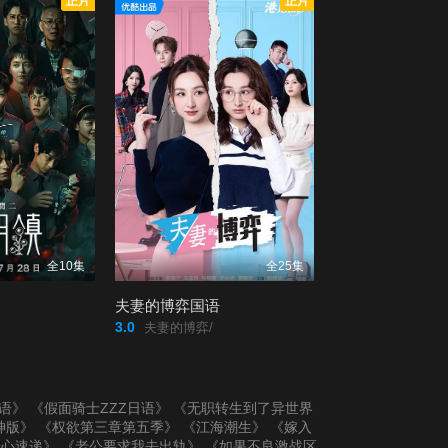
正片
正片
全10集
全25集
夫妻的博弈国语
3.0
夫妻的博弈/
国语》
《假面骑士ZZZ日语》
《无职转生到了异世界
神版》
《权欲第三章第五季》
《江海潮生》
《嫁入
开心速递》
《老公要求我去出轨》
《如果不良激战区