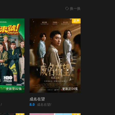
换一换
正片
更新至02集
更新至04集
成名在望
8.0
/
成名在望/