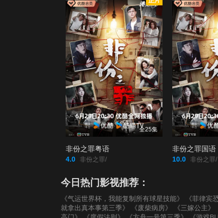
正片
全25集
非份之罪粤语
非份之罪国语
4.0
10.0
非份之罪/
非份之罪/
今日热门影视推荐：
《气运世界杯，我能复制所有球星技能》
《菲律宾恐
就拿出真本事第三季》
《废柴病房》
《三嫁公主》
高门》
《度假法则》
《方舟一号第三季》
《游戏B