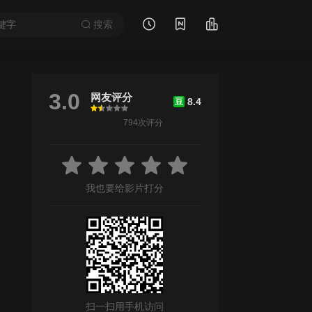
搜索
3.0
网友评分
8.4
豆
很差
较差
还行
推荐
力荐
794次评分
/
廖静妮
/
黎美娴
/
刘美娟
/
Jaime Mei Chun Chik
/
姚正箐
/
陈美琪
/
我也要给影片打分
扫一扫用手机访问