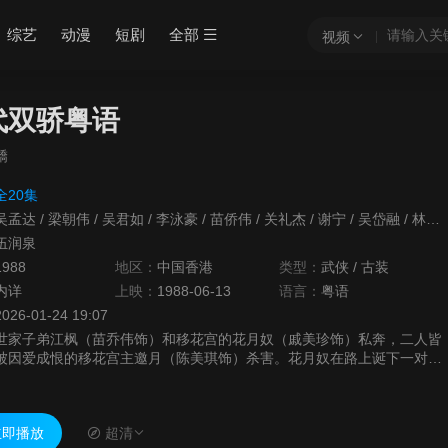
综艺
动漫
短剧
全部
视频
代双骄粤语
驕
全20集
吴孟达
/
梁朝伟
/
吴君如
/
李泳豪
/
苗侨伟
/
关礼杰
/
谢宁
/
吴岱融
/
林漪娸
伍润泉
1988
地区：
中国香港
类型：
武侠
/
古装
内详
上映：
1988-06-13
语言：
粤语
2026-01-24 19:07
世家子弟江枫（苗乔伟饰）和移花宫的花月奴（戚美珍饰）私奔，二人皆
被因爱成恨的移花宫主邀月（陈美琪饰）杀害。花月奴在路上诞下一对双
胞胎，邀月为了报复江枫，决定把这对双胞胎分开抚养，企图令亲兄弟长
大后自相...
即播放
超清