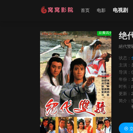
电视剧
首页
电影
豆瓣高分
绝
絕代雙
状态：
主演：
导演：
年份：
时长：
更新：
简介：
立