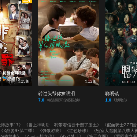
正片
全25集
全12集
转过头帮你擦眼泪
聪明镇
7.0
1.0
轉過頭幫你擦眼淚/
聰明鎮/
怖故事17》
《当上神明后，我带着信徒干翻了废土》
《假面骑士ZZZ
《X战警97第二季》
《饥饿游戏》
《红色珍珠》
《密室大逃脱第八季大
UG修复中》
《Zantiis想念你》
《心动禁止》
《第五立面》
《爱回家之