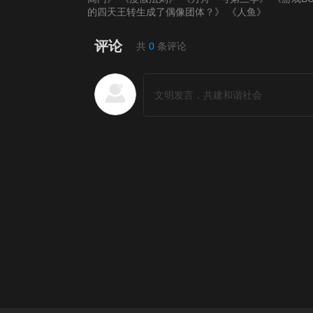
的四天王转生成了偶像团体？》
《人鱼》
评论
共
0
条评论