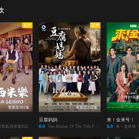
欢
正片
正片
更新至302集
更新至162集
豆腐妈妈
来！金来号！
8.0
8.0
025/宝岛西米乐/寶島西米樂/
The Mother Of The Tofu Family/豆腐妈妈/豆腐媽媽/
來！金來號！