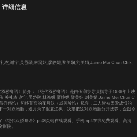
》详细信息
谢宁,吴岱融,林漪娸,廖静妮,黎美娴,刘美娟,Jaime Mei Chun Chik,
供《绝代双骄粤语》简介：《绝代双骄粤语》是由伍润泉导演指导于1988年上映
杰,谢宁,吴岱融,林漪娸,廖静妮,黎美娴,刘美娟,Jaime Mei Chun C
枫（苗乔伟饰）和移花宫的花月奴（戚美珍饰）私奔，二人皆被因爱成恨的
下一对双胞胎，邀月为了报复江枫，决定把这对双胞胎分开抚养，企图令
《绝代双骄粤语》pc网页端在线观看、手机mp4在线免费观看、高清
窝影院。