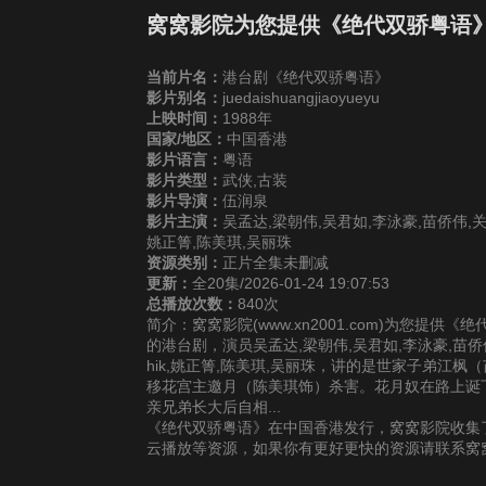
窝窝影院为您提供《绝代双骄粤语
当前片名：
港台剧《绝代双骄粤语》
影片别名：
juedaishuangjiaoyueyu
上映时间：
1988年
国家/地区：
中国香港
影片语言：
粤语
影片类型：
武侠,古装
影片导演：
伍润泉
影片主演：
吴孟达,梁朝伟,吴君如,李泳豪,苗侨伟,关礼杰,
姚正箐,陈美琪,吴丽珠
资源类别：
正片全集未删减
更新：
全20集/2026-01-24 19:07:53
总播放次数：
840次
简介：窝窝影院(www.xn2001.com)为您提
的港台剧，演员吴孟达,梁朝伟,吴君如,李泳豪,苗侨伟,关礼
hik,姚正箐,陈美琪,吴丽珠，讲的是世家子弟江
移花宫主邀月（陈美琪饰）杀害。花月奴在路上诞
亲兄弟长大后自相...
《绝代双骄粤语》在中国香港发行，窝窝影院收集了
云播放等资源，如果你有更好更快的资源请联系窝