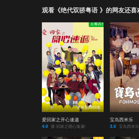
观看《绝代双骄粤语 》的网友还喜
豆瓣高分
更新至2868集
爱回家之开心速递
宝岛西米乐
4.0
3.0
愛·回家之開心速遞/
宝岛西米乐/寶島西米樂2