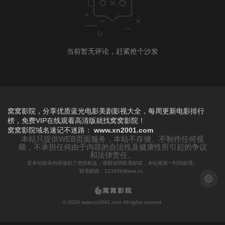
当前暂无评论，赶紧抢个沙发
窝窝影院，分享优质蓝光电影美剧影视大全，每周更新电影排行
榜，免费VIP在线观看高清版就找窝窝影院！
窝窝影院
域名速记不迷路：
www.xn2001.com
本站只提供WEB页面服务，本站不存储、不制作任何视
频，不承担任何由于内容的合法性及健康性所引起的争议
和法律责任。
若本站收录内容侵犯了您的权益，请附说明联系邮箱，本站将第一时间处理。
联系邮箱：123456@test.cn
浅色模
© 2026 www.xn2001.com All rights reservd.