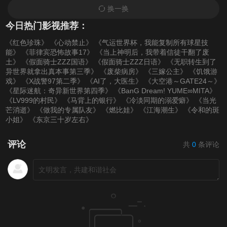
换一换
今日热门影视推荐：
《红色珍珠》
《心动禁止》
《气运世界杯，我能复制所有球星技
能》
《菲律宾恐怖故事17》
《当上神明后，我带着信徒干翻了废
土》
《假面骑士ZZZ国语》
《假面骑士ZZZ日语》
《无职转生到了
异世界就拿出真本事第三季》
《废柴病房》
《三嫁公主》
《饥饿游
戏》
《X战警97第二季》
《AI了，大医生》
《大空港～GATE24～》
《星际迷航：奇异新世界第四季》
《BanG Dream! YUME∞MITA》
《LV999的村民》
《马背上的银行》
《冷淡同期的溺爱癖》
《当光
芒消逝》
《做我的专属队友》
《燃比娃》
《江海潮生》
《令和的斑
小姐》
《东京三十岁左右》
评论
共
0
条评论