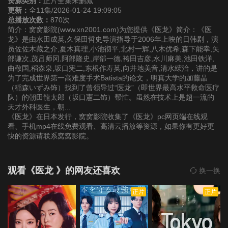
资源类别：
正片全集未删减
更新：
全11集/2026-01-24 19:09:05
总播放次数：
870次
简介：窝窝影院(www.xn2001.com)为您提供《医龙》简介：《医
龙》是由水田成英,久保田哲史导演指导于2006年上映的日韩剧，演
员佐佐木藏之介,夏木真理,小池彻平,北村一辉,八木优希,森下能幸,矢
部谦次,茂吕师冈,阿部隆史,岸部一德,袴田吉彦,水川麻美,池田铁洋,
曲敬国,稻森泉,坂口宪二,东根作寿英,向井地美音,清水綋治，讲的是
为了完成世界第一高难度手术Batista的论文，明真大学的加藤晶
（稲森いずみ饰）找到了曾领导过“医龙”（即世界最高水平救命医疗
队）的朝田龍太郎（坂口憲二饰）帮忙。虽然在技术上是超一流的
天才外科医生，朝...
《医龙》在日本发行，窝窝影院收集了《医龙》pc网页端在线观
看、手机mp4在线免费观看、高清云播放等资源，如果你有更好更
快的资源请联系窝窝影院。
观看《医龙 》的网友还喜欢
换一换
正片
正片