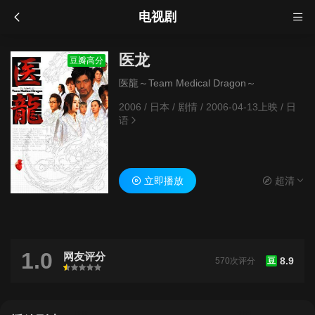
电视剧
医龙
豆瓣高分
医龍～Team Medical Dragon～
2006
/
日本
/
剧情
/
2006-04-13上映
/
日
语
立即播放
超清
1.0
网友评分
8.9
570次评分
豆
很差
较差
还行
推荐
力荐