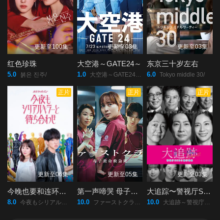
更新至100集
更新至03集
更新至03集
红色珍珠
大空港～GATE24～
东京三十岁左右
5.0
1.0
6.0
붉은 진주/
大空港～GATE24～/
Tokyo middle 30/
正片
正片
正片
更新至06集
更新至05集
更新至03集
今晚也要和连环杀手约会
第一声啼哭 母子救命急救班
大追踪〜警视厅SSBC强行犯系〜第二季
8.0
10.0
10.0
今夜もシリアルキラーと待ち合わせ/
ファーストクライ/母子救命救急班/
大追跡～警視庁SSBC強行犯係～/2/