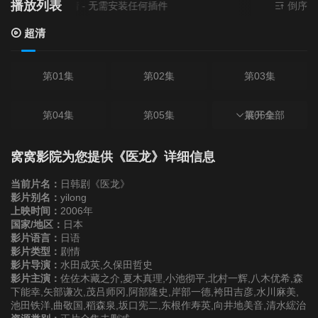
播放列表
前资源来源
超清
- 无需安装任何插件
倒序
超清
第01集
第02集
第03集
第04集
第05集
第06集
展开全部
第07集
第08集
第09集
窝窝影院为您提供《医龙》详细信息
当前片名：
日韩剧《医龙》
第10集
第11集
影片别名：
yilong
上映时间：
2006年
国家/地区：
日本
影片语言：
日语
影片类型：
剧情
影片导演：
水田成英,久保田哲史
影片主演：
佐佐木藏之介,夏木真理,小池彻平,北村一辉,八木优希,森
下能幸,矢部谦次,茂吕师冈,阿部隆史,岸部一德,袴田吉彦,水川麻美,
池田铁洋,曲敬国,稻森泉,坂口宪二,东根作寿英,向井地美音,清水綋治