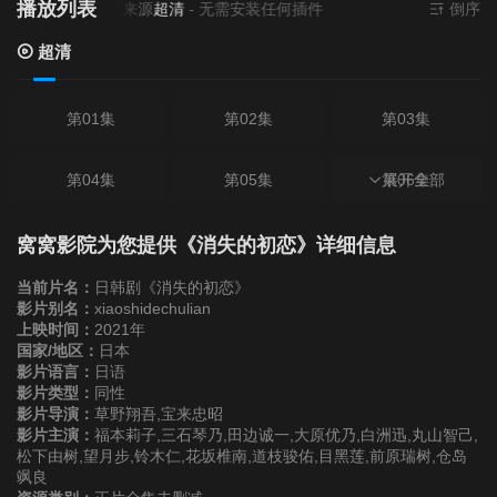
播放列表
当前资源来源
超清
- 无需安装任何插件
倒序
超清
第01集
第02集
第03集
第04集
第05集
第06集
展开全部
第07集
第08集
第09集
窝窝影院为您提供《消失的初恋》详细信息
当前片名：
日韩剧《消失的初恋》
第10集
特别篇
影片别名：
xiaoshidechulian
上映时间：
2021年
国家/地区：
日本
影片语言：
日语
影片类型：
同性
影片导演：
草野翔吾,宝来忠昭
影片主演：
福本莉子,三石琴乃,田边诚一,大原优乃,白洲迅,丸山智己,
松下由树,望月步,铃木仁,花坂椎南,道枝骏佑,目黑莲,前原瑞树,仓岛
飒良