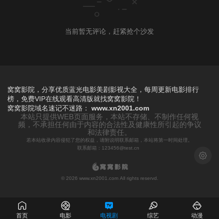
当前暂无评论，赶紧抢个沙发
窝窝影院，分享优质蓝光电影美剧影视大全，每周更新电影排行
榜，免费VIP在线观看高清版就找窝窝影院！
窝窝影院
域名速记不迷路：
www.xn2001.com
本站只提供WEB页面服务，本站不存储、不制作任何视
频，不承担任何由于内容的合法性及健康性所引起的争议
和法律责任。
若本站收录内容侵犯了您的权益，请附说明联系邮箱，本站将第一时间处理。
联系邮箱：123456@test.cn
浅色模
© 2026 www.xn2001.com All rights reservd.
首页
电影
电视剧
综艺
动漫