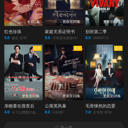
全102集
更新至25集
更新至03集
红色珍珠
家庭关系证明书
别班第二季
5.0
9.0
8.0
붉은 진주/
가족관계증명서/
VIVANT 2/
正片
正片
正片
更新至03集
更新至10集
更新至08集
亲吻要在搜查后
公寓黑风暴
毛骨悚然的恋爱
4.0
8.0
7.0
キスは捜査のあとで/
아파트/
오싹한 연애/
换一换