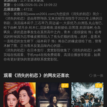
资源类别：
正片全集未删减
更新：
全10集/2026-01-24 19:09:22
总播放次数：
472次
简介：窝窝影院(www.xn2001.com)为您提供《消失的初恋》简介：
《消失的初恋》是由草野翔吾,宝来忠昭导演指导于2021年上映的日
韩剧，演员福本莉子,三石琴乃,田边诚一,大原优乃,白洲迅,丸山智己,
松下由树,望月步,铃木仁,花坂椎南,道枝骏佑,目黑莲,前原瑞树,仓岛
飒良，讲的是故事发生在某所高中之内，青木（道枝骏佑 饰）在考
试的时候因为忘带橡皮擦而陷入了焦头烂额的境地，此时，是青木
一直暗恋的女生桥下（福本莉子 饰）将自己的橡皮借给了他，替青
木解了围。正当青木反复品味内心的甜...
《消失的初恋》在日本发行，窝窝影院收集了《消失的初恋》pc网
页端在线观看、手机mp4在线免费观看、高清云播放等资源，如果
你有更好更快的资源请联系窝窝影院。
观看《消失的初恋 》的网友还喜欢
换一换
正片
正片