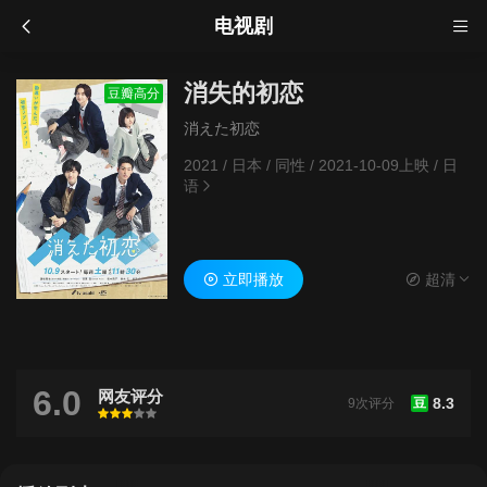
电视剧
消失的初恋
豆瓣高分
消えた初恋
2021
/
日本
/
同性
/
2021-10-09上映
/
日
语
立即播放
超清
6.0
网友评分
8.3
9次评分
豆
很差
较差
还行
推荐
力荐