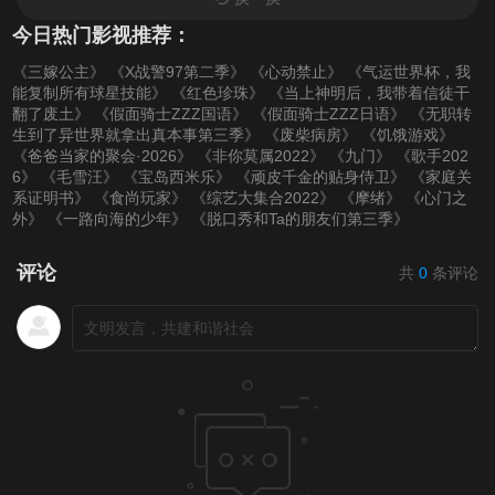
今日热门影视推荐：
《三嫁公主》
《X战警97第二季》
《心动禁止》
《气运世界杯，我
能复制所有球星技能》
《红色珍珠》
《当上神明后，我带着信徒干
翻了废土》
《假面骑士ZZZ国语》
《假面骑士ZZZ日语》
《无职转
生到了异世界就拿出真本事第三季》
《废柴病房》
《饥饿游戏》
《爸爸当家的聚会·2026》
《非你莫属2022》
《九门》
《歌手202
6》
《毛雪汪》
《宝岛西米乐》
《顽皮千金的贴身侍卫》
《家庭关
系证明书》
《食尚玩家》
《综艺大集合2022》
《摩绪》
《心门之
外》
《一路向海的少年》
《脱口秀和Ta的朋友们第三季》
评论
共
0
条评论