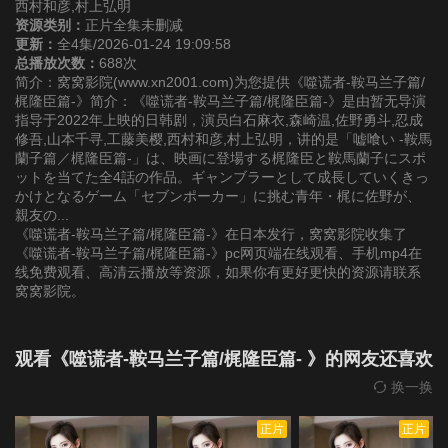
西村和彦,村上弘明
资源类别：
正片全集未删减
更新：
全4集/2026-01-24 19:09:58
总播放次数：
688次
简介：窝窝影院(www.xn2001.com)为您提供《噬谎者-鞍马兰子篇/
梶隆臣篇-》简介：《噬谎者-鞍马兰子篇/梶隆臣篇-》是由暂无导演
指导于2022年上映的日韩剧，演员白石麻衣,森崎温,佐野勇斗,忍成
修吾,山本千寻,工藤美樱,西村和彦,村上弘明，讲的是「嘘喰い -鞍馬
蘭子篇／梶隆臣篇-」は、映画に登場する梶隆臣と鞍馬蘭子にスポ
ットを当てた全4話の作品。ギャンブラーとして成長していくきっ
かけとなるゲーム「セブンポーカー」に挑む青年・梶に佐野が、
親友の...
《噬谎者-鞍马兰子篇/梶隆臣篇-》在日本发行，窝窝影院收集了
《噬谎者-鞍马兰子篇/梶隆臣篇-》pc网页端在线观看、手机mp4在
线免费观看、高清云播放等资源，如果你有更好更快的资源请联系
窝窝影院。
观看《噬谎者-鞍马兰子篇/梶隆臣篇- 》的网友还喜欢
换一换
正片
正片