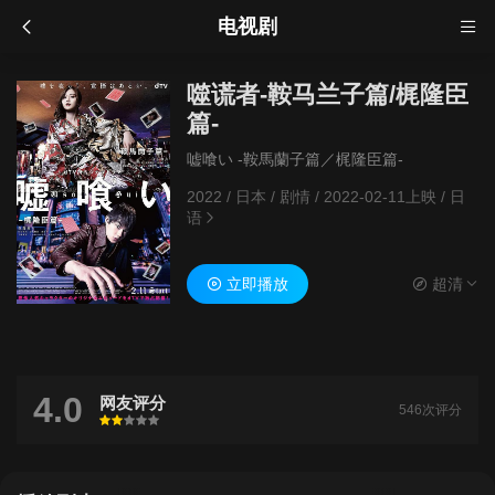
电视剧
噬谎者-鞍马兰子篇/梶隆臣
篇-
嘘喰い -鞍馬蘭子篇／梶隆臣篇-
2022
/
日本
/
剧情
/
2022-02-11上映
/
日
语
立即播放
超清
4.0
网友评分
546次评分
很差
较差
还行
推荐
力荐