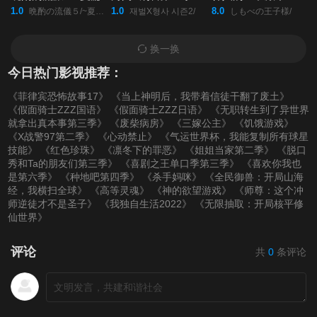
1.0
1.0
8.0
晩酌の流儀５/~夏編~/
재벌X형사 시즌2/
しもべの王子様/
换一换
今日热门影视推荐：
《菲律宾恐怖故事17》
《当上神明后，我带着信徒干翻了废土》
《假面骑士ZZZ国语》
《假面骑士ZZZ日语》
《无职转生到了异世界
就拿出真本事第三季》
《废柴病房》
《三嫁公主》
《饥饿游戏》
《X战警97第二季》
《心动禁止》
《气运世界杯，我能复制所有球星
技能》
《红色珍珠》
《凛冬下的罪恶》
《姐姐当家第二季》
《脱口
秀和Ta的朋友们第三季》
《喜剧之王单口季第三季》
《喜欢你我也
是第六季》
《种地吧第四季》
《杀手妈咪》
《全民御兽：开局山海
经，我横扫全球》
《高等灵魂》
《神的欲望游戏》
《师尊：这个冲
师逆徒才不是圣子》
《我独自生活2022》
《无限抽取：开局核平修
仙世界》
评论
共
0
条评论