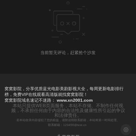
当前暂无评论，赶紧抢个沙发
窝窝影院，分享优质蓝光电影美剧影视大全，每周更新电影排行
榜，免费VIP在线观看高清版就找窝窝影院！
窝窝影院
域名速记不迷路：
www.xn2001.com
本站只提供WEB页面服务，本站不存储、不制作任何视
频，不承担任何由于内容的合法性及健康性所引起的争议
和法律责任。
若本站收录内容侵犯了您的权益，请附说明联系邮箱，本站将第一时间处理。
联系邮箱：123456@test.cn
浅色模