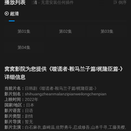
播放列表
当前资源来源
超清
- 无需安装任何插件
倒序
超清
第01集
第02集
第03集
第04集
窝窝影院为您提供《噬谎者-鞍马兰子篇/梶隆臣篇-》
详细信息
当前片名：
日韩剧《噬谎者-鞍马兰子篇/梶隆臣篇-》
影片别名：
shihuangzheanmalanzipianweilongchenpian
上映时间：
2022年
国家/地区：
日本
影片语言：
日语
影片类型：
剧情
影片导演：
暂无
影片主演：
白石麻衣,森崎温,佐野勇斗,忍成修吾,山本千寻,工藤美樱,