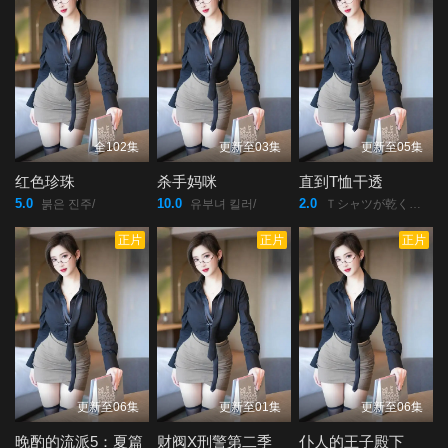
全102集
更新至03集
更新至05集
红色珍珠
杀手妈咪
直到T恤干透
5.0
10.0
2.0
붉은 진주/
유부녀 킬러/
Ｔシャツが乾くまで/
正片
正片
正片
更新至06集
更新至01集
更新至06集
晚酌的流派5：夏篇
财阀X刑警第二季
仆人的王子殿下