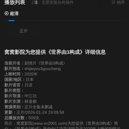
播放列表
当前资源来源
超清
- 无需安装任何插件
倒序
超清
正片
窝窝影院为您提供《世界由3构成》详细信息
当前片名：
剧情片《世界由3构成》
影片别名：
shijieyou3goucheng
上映时间：
2020年
国家/地区：
日本
影片语言：
日语
影片类型：
影片导演：
中江功
影片主演：
林遣都
资源类别：
正片全集未删减
更新：
正片/2026-01-24 19:09:58
总播放次数：
509次
简介：窝窝影院(www.xn2001.com)为您提供《世界由3构成》简
介：《世界由3构成》是由中江功导演指导于2020年上映的剧情片，