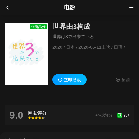
电影
世界由3构成
豆瓣高分
世界は3で出来ている
2020
/
日本
/
2020-06-11上映
/
日语
立即播放
超清
9.0
网友评分
7.7
334次评分
豆
很差
较差
还行
推荐
力荐