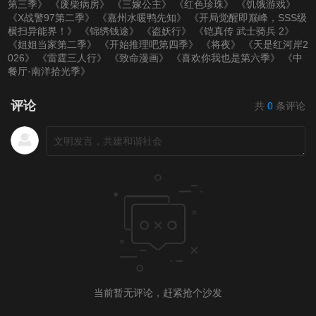
第三季》
《废柴病房》
《三嫁公主》
《红色珍珠》
《饥饿游戏》
《X战警97第二季》
《嘉州水暖鸭先知》
《开局觉醒即巅峰，SSS级
横扫异能界！》
《锦绣钱途》
《盗妖行》
《铠真传 武士骑兵 2》
《姐姐当家第二季》
《开始推理吧第四季》
《将夜》
《天是红河岸2
026》
《雷霆三人行》
《致命漫画》
《喜欢你我也是第六季》
《中
餐厅·南洋拾光季》
评论
共
0
条评论
当前暂无评论，赶紧抢个沙发