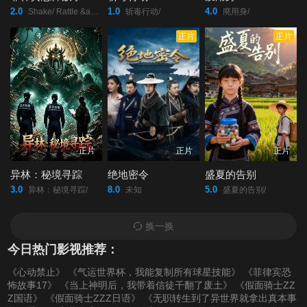
2.0
1.0
4.0
Shake/ Rattle &amp; Roll: Evil Origins/
斩毒行动/
廃用身/
正片
正片
正片
正片
正片
异林：秘境寻踪
绝地密令
盛夏的告别
3.0
8.0
5.0
异林：秘境寻踪/
未知
盛夏的告别/
换一换
今日热门影视推荐：
《心动禁止》
《气运世界杯，我能复制所有球星技能》
《菲律宾恐
怖故事17》
《当上神明后，我带着信徒干翻了废土》
《假面骑士ZZ
Z国语》
《假面骑士ZZZ日语》
《无职转生到了异世界就拿出真本事