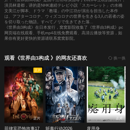
演员林遣都，讲的是NHK連続テレビ小説「スカーレット」の水橋
文美江が脚本、ドラマ「教場」の中江功が演出を担当した本作
は、アフターコロナ、ウィズコロナの世界を生きる3人の若者の姿
を切り取った物語。すべてノリで生きてきた落...
《世界由3构成》在日本发行，窝窝影院收集了《世界由3构成》pc
网页端在线观看、手机mp4在线免费观看、高清云播放等资源，如
果你有更好更快的资源请联系窝窝影院。
观看《世界由3构成 》的网友还喜欢
换一换
正片
正片
正片
正片
菲律宾恐怖故事17
斩毒行动2026
废用身