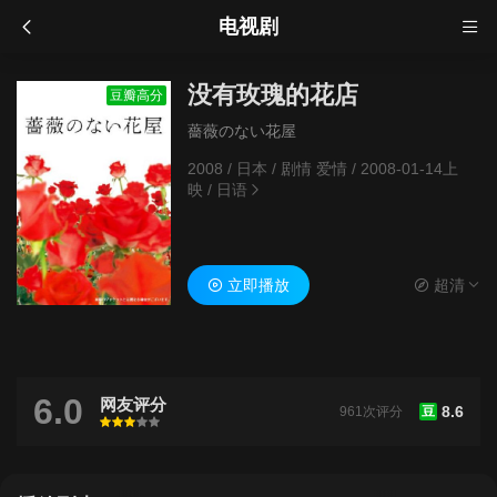
电视剧
没有玫瑰的花店
豆瓣高分
薔薇のない花屋
2008
/
日本
/
剧情 爱情
/
2008-01-14上
映
/
日语
立即播放
超清
6.0
网友评分
8.6
961次评分
豆
很差
较差
还行
推荐
力荐