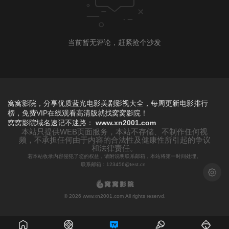
当前暂无评论，赶紧抢个沙发
窝窝影院，分享优质蓝光电影美剧影视大全，每周更新电影排行
榜，免费VIP在线观看高清版就找窝窝影院！
窝窝影院
域名速记不迷路：
www.xn2001.com
本站只提供WEB页面服务，本站不存储、不制作任何视
频，不承担任何由于内容的合法性及健康性所引起的争议
和法律责任。
若本站收录内容侵犯了您的权益，请附说明联系邮箱，本站将第一时间处理。
联系邮箱：123456@test.cn
浅色模
© 2026 www.xn2001.com All rights reservd.