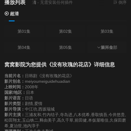
播放列表
当前资源来源
超清
- 无需安装任何插件
倒序
超清
第01集
第02集
第03集
第04集
第05集
第06集
展开全部
第07集
第08集
第09集
窝窝影院为您提供《没有玫瑰的花店》详细信息
当前片名：
日韩剧《没有玫瑰的花店》
第10集
第11集
影片别名：
meiyoumeiguidehuadian
上映时间：
2008年
国家/地区：
日本
影片语言：
日语
影片类型：
剧情,爱情
影片导演：
中江功,西坂瑞城
影片主演：
三浦友和,竹内结子,寺岛进,八木优希,香取慎吾,今井悠贵,
松田翔太,玉山铁二,释由美子,高久千草,前田健,本仮屋唯佳,久保田磨
希,夏治世,池内淳子