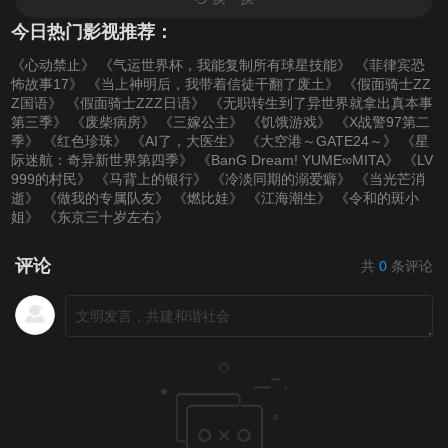
今日热门影视推荐：
《心动禁止》
《气运世界杯，我能复制所有球星技能》
《菲律宾恐
怖故事17》
《当上神明后，我带着信徒干翻了废土》
《假面骑士ZZ
Z国语》
《假面骑士ZZZ日语》
《无职转生到了异世界就拿出真本事
第三季》
《废柴病房》
《三嫁公主》
《饥饿游戏》
《X战警97第二
季》
《红色珍珠》
《AI了，大医生》
《大空港～GATE24～》
《星
际迷航：奇异新世界第四季》
《BanG Dream! YUME∞MITA》
《LV
999的村民》
《马背上的银行》
《冷淡同期的溺爱癖》
《当光芒消
逝》
《做我的专属队友》
《燃比娃》
《江海潮生》
《令和的斑小
姐》
《东京三十岁左右》
评论
共
0
条评论