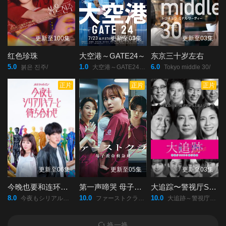
更新至100集
更新至03集
更新至03集
红色珍珠
大空港～GATE24～
东京三十岁左右
5.0
1.0
6.0
붉은 진주/
大空港～GATE24～/
Tokyo middle 30/
正片
正片
正片
更新至06集
更新至05集
更新至03集
今晚也要和连环杀手约会
第一声啼哭 母子救命急救班
大追踪〜警视厅SSBC强行犯系〜第二季
8.0
10.0
10.0
今夜もシリアルキラーと待ち合わせ/
ファーストクライ/母子救命救急班/
大追跡～警視庁SSBC強行犯係～/2/
换一换