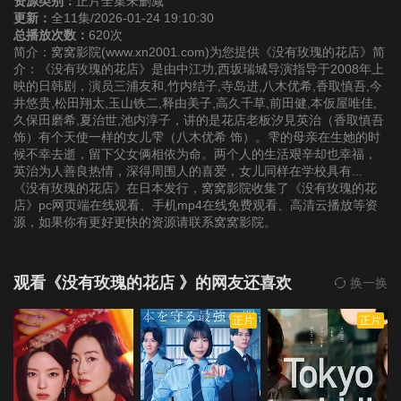
资源类别：
正片全集未删减
更新：
全11集/2026-01-24 19:10:30
总播放次数：
620次
简介：窝窝影院(www.xn2001.com)为您提供《没有玫瑰的花店》简
介：《没有玫瑰的花店》是由中江功,西坂瑞城导演指导于2008年上
映的日韩剧，演员三浦友和,竹内结子,寺岛进,八木优希,香取慎吾,今
井悠贵,松田翔太,玉山铁二,释由美子,高久千草,前田健,本仮屋唯佳,
久保田磨希,夏治世,池内淳子，讲的是花店老板汐見英治（香取慎吾
饰）有个天使一样的女儿雫（八木优希 饰）。雫的母亲在生她的时
候不幸去逝，留下父女俩相依为命。两个人的生活艰辛却也幸福，
英治为人善良热情，深得周围人的喜爱，女儿同样在学校具有...
《没有玫瑰的花店》在日本发行，窝窝影院收集了《没有玫瑰的花
店》pc网页端在线观看、手机mp4在线免费观看、高清云播放等资
源，如果你有更好更快的资源请联系窝窝影院。
观看《没有玫瑰的花店 》的网友还喜欢
换一换
正片
正片