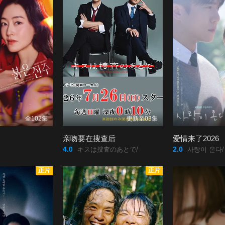
全102集
更新至03集
亲吻要在搜查后
爱情来了2026
4.0
2.0
キスは捜査のあとで/
사랑이 온다/
正片
正片