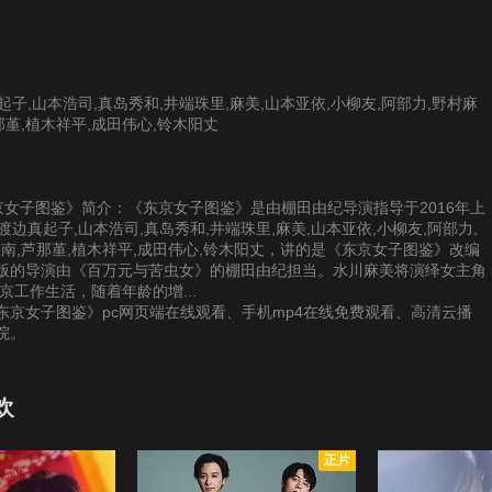
起子,山本浩司,真岛秀和,井端珠里,麻美,山本亚依,小柳友,阿部力,野村麻
那堇,植木祥平,成田伟心,铃木阳丈
供《东京女子图鉴》简介：《东京女子图鉴》是由棚田由纪导演指导于2016年上
渡边真起子,山本浩司,真岛秀和,井端珠里,麻美,山本亚依,小柳友,阿部力,
椎南,芦那堇,植木祥平,成田伟心,铃木阳丈，讲的是《东京女子图鉴》改编
版的导演由《百万元与苦虫女》的棚田由纪担当。水川麻美将演绎女主角
京工作生活，随着年龄的增...
京女子图鉴》pc网页端在线观看、手机mp4在线免费观看、高清云播
院。
欢
正片