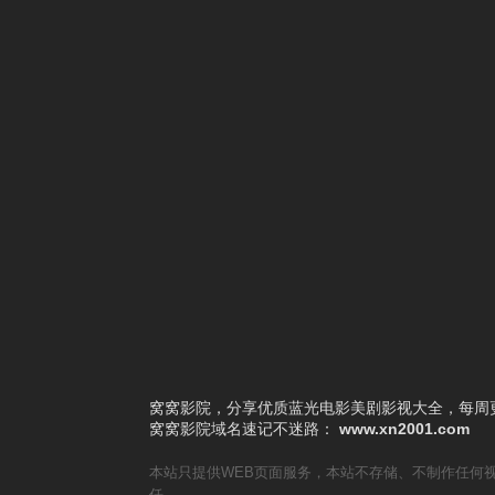
3
和歌子酒第三季
4
罪与罚
5
棱镜
6
坏记忆橡皮擦
7
别放精神线
8
分身
9
回我的家
10
课后战争活动
窝窝影院，分享优质蓝光电影美剧影视大全，每周更
窝窝影院
域名速记不迷路：
www.xn2001.com
本站只提供WEB页面服务，本站不存储、不制作任何
任。