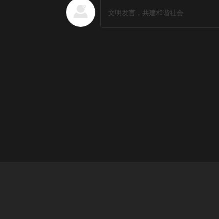
日韩剧排行榜
更多
1
红豆面包
2
善良医生