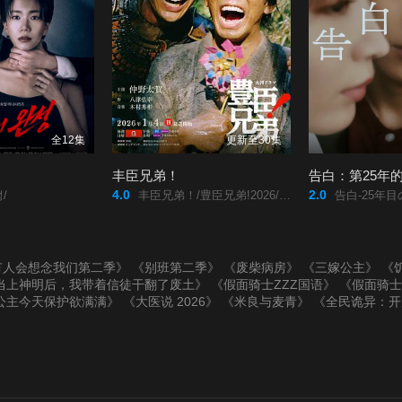
全12集
更新至30集
丰臣兄弟！
告白：第25年
4.0
2.0
/
丰臣兄弟！/豊臣兄弟!2026/丰臣兄弟！/豊臣兄弟!/
告白-25年目
有人会想念我们第二季》
《别班第二季》
《废柴病房》
《三嫁公主》
《
当上神明后，我带着信徒干翻了废土》
《假面骑士ZZZ国语》
《假面骑士
公主今天保护欲满满》
《大医说 2026》
《米良与麦青》
《全民诡异：开