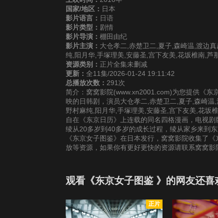
国家/地区：
日本
影片语言：
日语
影片类型：
剧情
影片导演：
棚田由纪
影片主演：
大仓孝二,赤楚卫二,夏子,森崎温,渡边真
纯,阳月华,手塚理美,安藤圣,宫下友美,花坂椎南,芦
资源类别：
正片全集未删减
更新：
全11集/2026-01-24 19:11:42
总播放次数：
291次
简介：窝窝影院(www.xn2001.com)为您提
映的日韩剧，演员大仓孝二,赤楚卫二,夏子,森崎温,
野村麻纯,阳月华,手塚理美,安藤圣,宫下友美,花坂
自在《东京日历》上连载的同名四格漫画，电视剧
绫从20多岁到40多岁的成长过程，绫从家乡来到东
《东京女子图鉴》在日本发行，窝窝影院收集了《东
放等资源，如果你有更好更快的资源请联系窝窝影
观看《东京女子图鉴 》的网友还喜
正片