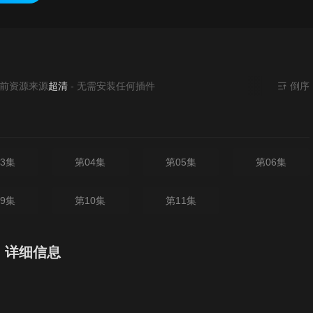
来源
超清
- 无需安装任何插件
倒序
3集
第04集
第05集
第06集
9集
第10集
第11集
》详细信息