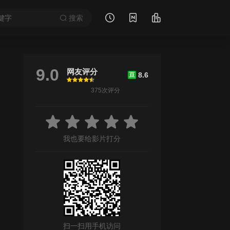
搜索
9.0
网友评分
8.6
豆
很差
较差
还行
推荐
力荐
375次评分
井端珠里
/
麻美
/
山本亚依
/
小柳友
/
阿部力
/
野村麻纯
/
阳月华
/
手塚理
我也要给影片打分
扫一扫用手机访问