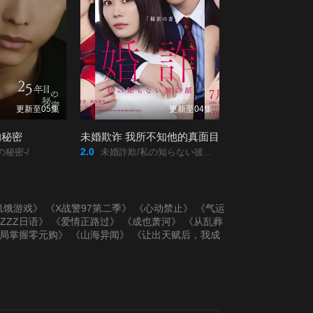
更新至05集
更新至04集
的秘密
未婚欺诈 我所不知他的真面目
2.0
の秘密-/
未婚詐欺/私の知らない彼の顔/
饥饿游戏》
《X战警97第二季》
《心动禁止》
《气运
ZZZ日语》
《爱情正路过》
《成也萧河》
《从乱葬
局掌握零元购》
《山海异闻》
《让出天赋后，我成