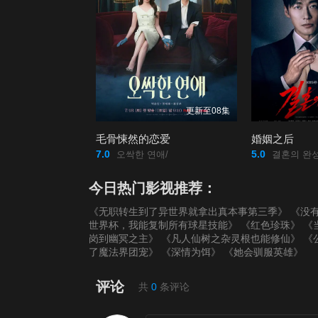
更新至08集
毛骨悚然的恋爱
婚姻之后
7.0
5.0
오싹한 연애/
결혼의 완성
今日热门影视推荐：
《无职转生到了异世界就拿出真本事第三季》
《没
世界杯，我能复制所有球星技能》
《红色珍珠》
《
岗到幽冥之主》
《凡人仙树之杂灵根也能修仙》
《
了魔法界团宠》
《深情为饵》
《她会驯服英雄》
评论
共
0
条评论