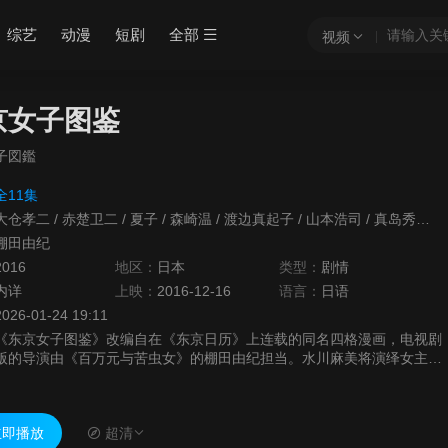
综艺
动漫
短剧
全部
视频
京女子图鉴
子図鑑
全11集
大仓孝二
/
赤楚卫二
/
夏子
/
森崎温
/
渡边真起子
/
山本浩司
/
真岛秀和
/
棚田由纪
2016
地区：
日本
类型：
剧情
内详
上映：
2016-12-16
语言：
日语
2026-01-24 19:11
《东京女子图鉴》改编自在《东京日历》上连载的同名四格漫画，电视剧
版的导演由《百万元与苦虫女》的棚田由纪担当。水川麻美将演绎女主角
绫从20多岁到40多岁的成长过程，绫从家乡来到东京工作生活，随着年
龄的增...
即播放
超清