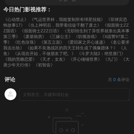
今日热门影视推荐：
《心动禁止》
《气运世界杯，我能复制所有球星技能》
《菲律宾恐
怖故事17》
《当上神明后，我带着信徒干翻了废土》
《假面骑士ZZ
Z国语》
《假面骑士ZZZ日语》
《无职转生到了异世界就拿出真本事
第三季》
《废柴病房》
《三嫁公主》
《饥饿游戏》
《X战警97第二
季》
《红色珍珠》
《第五立面》
《爱回家之开心速递》
《老公要求
我去出轨》
《如果不良激战区的四天王转生成了偶像团体？》
《人
鱼》
《从现在开始，不做朋友了吧。》
《斗罗大陆2：绝世唐门》
《我的荒糖恋爱》
《天才，女友》
《开心锤锤世界》
《九门》
《大
唐少年天行传》
《初智齿》
评论
共
0
条评论