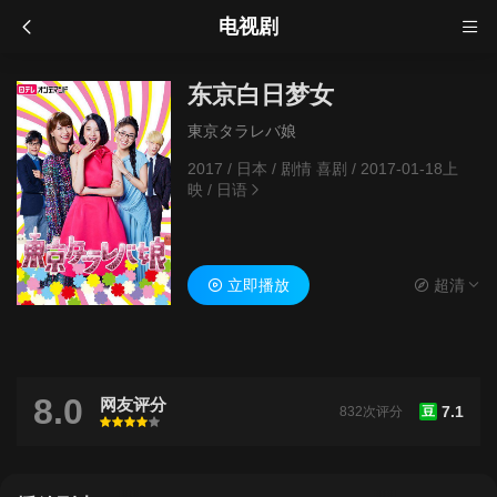
电视剧
东京白日梦女
東京タラレバ娘
2017
/
日本
/
剧情 喜剧
/
2017-01-18上
映
/
日语
立即播放
超清
8.0
网友评分
7.1
832次评分
豆
很差
较差
还行
推荐
力荐