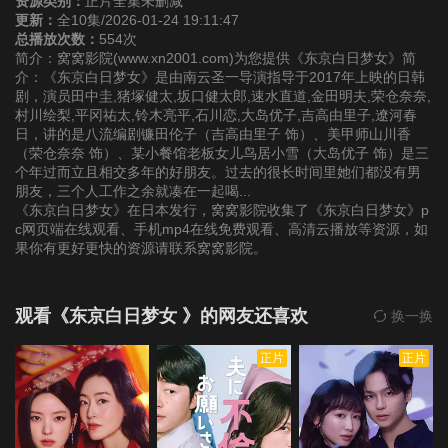
资源类别：
正片全集未删减
更新：
全10集/2026-01-24 19:11:47
总播放次数：
554次
简介：窝窝影院(www.xn2001.com)为您提供《东京白日梦女》简
介：《东京白日梦女》是由南云圣一导演指导于2017年上映的日韩
剧，演员田中圭,猪塚健太,坂口健太郎,速水直道,金田明夫,荣仓奈奈,
村川绘梨,平冈祐太,铃木亮平,石川恋,大岛优子,吉高由里子,遼河春
日，讲的是八流编剧镰田伦子（吉高由里子 饰）、美甲师山川香
（荣仓奈奈 饰）、某小餐馆老板女儿鸟居小雪（大岛优子 饰）是三
个年过而立且相交多年的好朋友。过去的很长时间里她们都没有男
朋友，三个人工作之余就凑在一起喝...
《东京白日梦女》在日本发行，窝窝影院收集了《东京白日梦女》p
c网页端在线观看、手机mp4在线免费观看、高清云播放等资源，如
果你有更好更快的资源请联系窝窝影院。
观看《东京白日梦女 》的网友还喜欢
换一换
正片
正片