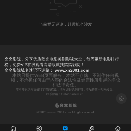
当前暂无评论，赶紧抢个沙发
窝窝影院，分享优质蓝光电影美剧影视大全，每周更新电影排行
榜，免费VIP在线观看高清版就找窝窝影院！
窝窝影院
域名速记不迷路：
www.xn2001.com
本站只提供WEB页面服务，本站不存储、不制作任何视
频，不承担任何由于内容的合法性及健康性所引起的争议
和法律责任。
若本站收录内容侵犯了您的权益，请附说明联系邮箱，本站将第一时间处理。
联系邮箱：123456@test.cn
浅色模
© 2026 www.xn2001.com All rights reservd.