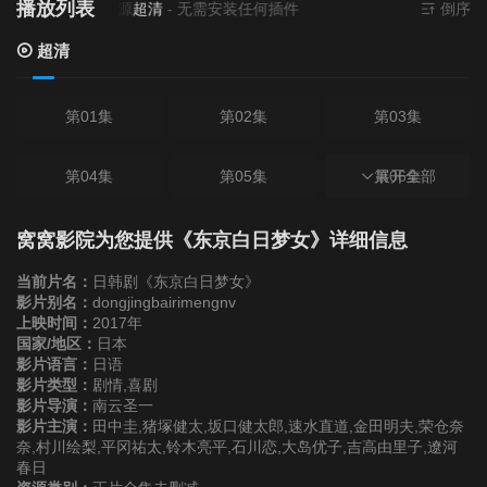
播放列表
当前资源来源
超清
- 无需安装任何插件
倒序
超清
第01集
第02集
第03集
第04集
第05集
第06集
展开全部
第07集
第08集
第09集
窝窝影院为您提供《东京白日梦女》详细信息
当前片名：
日韩剧《东京白日梦女》
第10集
sp
影片别名：
dongjingbairimengnv
上映时间：
2017年
国家/地区：
日本
影片语言：
日语
影片类型：
剧情,喜剧
影片导演：
南云圣一
影片主演：
田中圭,猪塚健太,坂口健太郎,速水直道,金田明夫,荣仓奈
奈,村川绘梨,平冈祐太,铃木亮平,石川恋,大岛优子,吉高由里子,遼河
春日