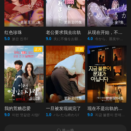
更新至101集
更新至05集
全7集
红色珍珠
老公要求我去出轨
从现在开始，不做朋友了吧。
5.0
9.0
4.0
붉은 진주/
夫に不倫をお願いされました/
今から、親友やめようか。/
正片
正片
全12集
更新至01集
更新至04集
我的荒糖恋爱
一旦被发现就完了
现在不是出轨的问题
9.0
1.0
9.0
이런 엿같은 사랑/
バレたら終わり/
지금 불륜이 문제가 아닙니다/
换一换