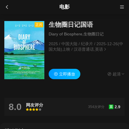
电影
生物圈日记国语
正片
Diary of Biosphere,生物圈日记
2025
/
中国大陆
/
纪录片
/
2025-12-26(中
国大陆)上映
/
汉语普通话,英语
立即播放
超清
8.0
网友评分
2.9
354次评分
豆
很差
较差
还行
推荐
力荐