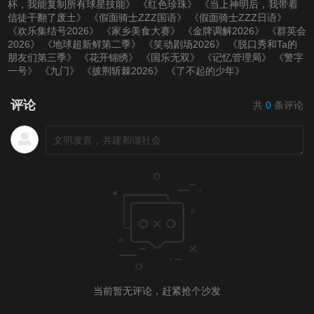
杯，我能复制所有球星技能》
《红色珍珠》
《当上神明后，我带着
信徒干翻了废土》
《假面骑士ZZZ国语》
《假面骑士ZZZ日语》
《欢乐集结号2026》
《家乡美食大赛》
《金牌调解2026》
《群英会
2026》
《地球超新鲜第二季》
《笑动剧场2026》
《脱口秀和Ta的
朋友们第三季》
《花开锦绣》
《国乐无双》
《记忆管理局》
《警字
一号》
《九门》
《披荆斩棘2026》
《了不起的少年》
评论
共
0
条评论
当前暂无评论，赶紧抢个沙发