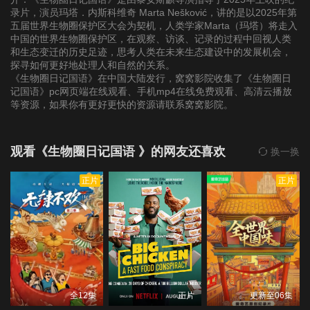
录片，演员玛塔．内斯科维奇 Marta Nešković，讲的是以2025年第
五届世界生物圈保护区大会为契机，人类学家Marta（玛塔）将走入
中国的世界生物圈保护区，在观察、访谈、记录的过程中回视人类
和生态变迁的历史足迹，思考人类在未来生态建设中的发展机会，
探寻如何更好地处理人和自然的关系。
《生物圈日记国语》在中国大陆发行，窝窝影院收集了《生物圈日
记国语》pc网页端在线观看、手机mp4在线免费观看、高清云播放
等资源，如果你有更好更快的资源请联系窝窝影院。
观看《生物圈日记国语 》的网友还喜欢
换一换
正片
正片
全12集
正片
更新至06集