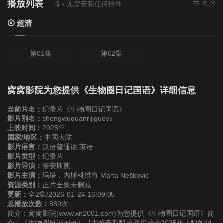
播放列表
当前资源来源
超清
- 无需安装任何插件
倒序
超清
第01集
第02集
窝窝影院为您提供《生物圈日记国语》详细信息
当前片名：
纪录片《生物圈日记国语》
影片别名：
shengwuquanrijiguoyu
上映时间：
2025年
国家/地区：
中国大陆
影片语言：
汉语普通话,英语
影片类型：
纪录片
影片导演：
黎安斯麒
影片主演：
玛塔．内斯科维奇 Marta Nešković
资源类别：
正片全集未删减
更新：
全2集/2026-01-24 16:09:05
总播放次数：
880次
简介：窝窝影院(www.xn2001.com)为您提供《生物圈日记国语》简
介：《生物圈日记国语》是由黎安斯麒导演指导于2025年上映的纪