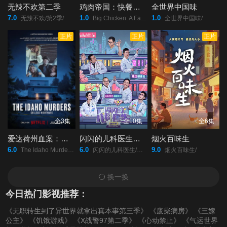
无辣不欢第二季
鸡肉帝国：快餐阴谋
全世界中国味
7.0
1.0
1.0
无辣不欢/第2季/
Big Chicken: A Fast Food Conspiracy/
全世界中国味/
正片
正片
正片
全3集
全10集
全6集
爱达荷州血案：大学梦魇
闪闪的儿科医生第四季
烟火百味生
6.0
6.0
9.0
The Idaho Murders: College Nightmare/
闪闪的儿科医生/第四季/
烟火百味生/
换一换
今日热门影视推荐：
《无职转生到了异世界就拿出真本事第三季》
《废柴病房》
《三嫁
公主》
《饥饿游戏》
《X战警97第二季》
《心动禁止》
《气运世界