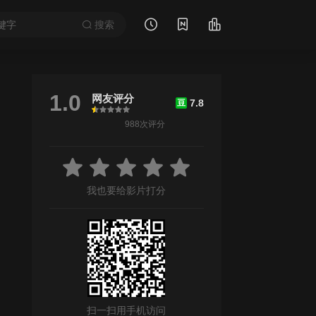
搜索
1.0
网友评分
7.8
豆
很差
较差
还行
推荐
力荐
988次评分
我也要给影片打分
扫一扫用手机访问