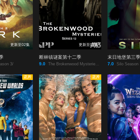
更新至02集
更新至02集
季
断林镇谜案第十二季
末日地堡第三
9.0
7.0
ason 3/
The Brokenwood Mysteries Season 12/
Silo Season 
正片
正片