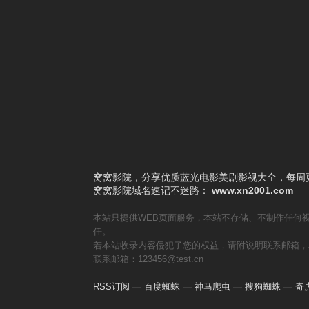
5
暗战第一季
6
哈林教父第四季
7
斯嘉丽小姐和公爵第二季
8
豪斯医生第六季
9
费雪小姐探案集第三季
10
铁拳第二季
窝窝影院，分享优质蓝光电影美剧影视大全，每周更
窝窝影院
域名速记不迷路：
www.xn2001.com
本站只提供WEB页面服务，本站不存储、不制作任何
任。
若本站收录内容侵犯了您的权益，请附说明联系邮箱，
联系邮箱：123456@test.cn
RSS订阅
—
百度蜘蛛
—
神马爬虫
—
搜狗蜘蛛
—
奇