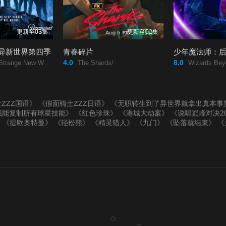
更新至03集
更新至02集
异新世界第四季
青春碎片
少年魔法师：
4.0
8.0
e New Worlds Season 4/
The Shards/
Wizards Beyond Wave
ZZZ国语》
《假面骑士ZZZ日语》
《无职转生到了异世界就拿出真本事
我能复制所有球星技能》
《红色珍珠》
《港城大劫案》
《说唱巅峰对决20
》
《提欧奥特曼》
《轻松熊》
《精灵猎人》
《九门》
《坠落就结束》
《