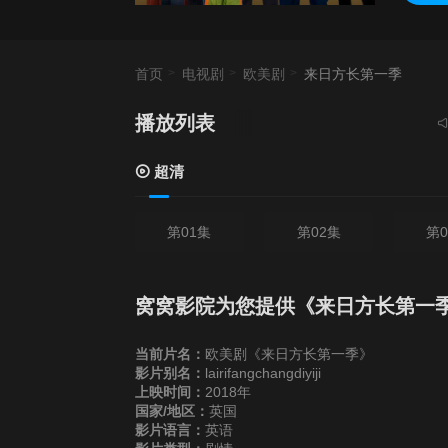
首页
电视剧
欧美剧
来日方长第一季
播放列表
当前
超清
第01集
第02集
第0
窝窝影院为您提供《来日方长第一
当前片名：
欧美剧《来日方长第一季》
影片别名：
lairifangchangdiyiji
上映时间：
2018年
国家/地区：
英国
影片语言：
英语