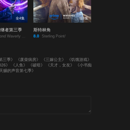
全4集
全8集
后继者第三季
斯特林角
8.0
rly Place Season 3/
Sterling Point/
第三季》
《废柴病房》
《三嫁公主》
《饥饿游戏》
26》
《人鱼》
《破暗》
《天才，女友》
《小书痴
天赐的声音第七季》