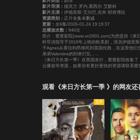
影片类型：
剧情
影片导演：
德克兰·罗内,塞西尔·艾默科
影片主演：
伊德里斯·艾尔巴,吉米·耶肯博拉
资源类别：
正片全集未删减
更新：
全6集/2026-01-24 19:19:37
总播放次数：
940次
简介：窝窝影院(www.xn2001.com)为您提
科导演指导于2018年上映的欧美剧，演员伊德里斯·
子Agnes从塞拉利昂移民到英国伦敦，在这里他们生
弟弟Valentine的到来打乱，...
《来日方长第一季》在英国发行，窝窝影院收集了《
云播放等资源，如果你有更好更快的资源请联系窝
观看《来日方长第一季 》的网友还
正片