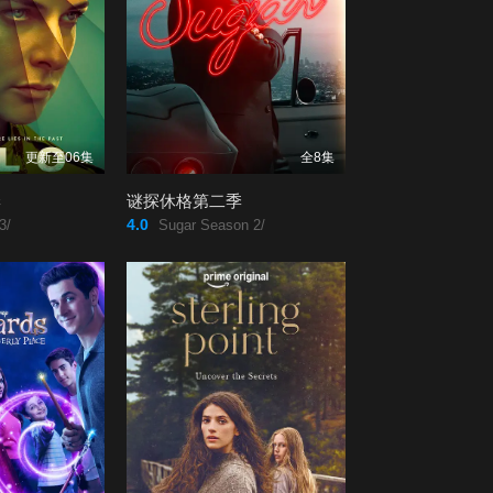
更新至06集
全8集
季
谜探休格第二季
4.0
3/
Sugar Season 2/