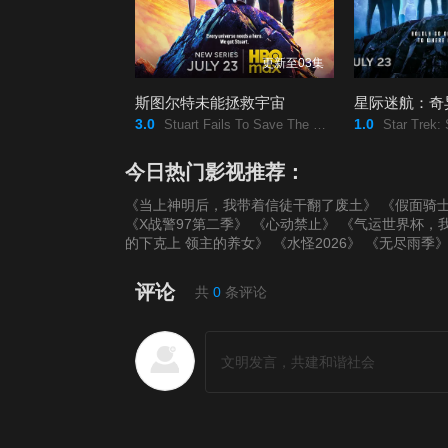
更新至03集
斯图尔特未能拯救宇宙
星际迷航：奇
3.0
1.0
Stuart Fails To Save The Universe/
Star Trek: Strang
今日热门影视推荐：
《当上神明后，我带着信徒干翻了废土》
《假面骑士
《X战警97第二季》
《心动禁止》
《气运世界杯，
的下克上 领主的养女》
《水怪2026》
《无尽雨季
评论
共
0
条评论