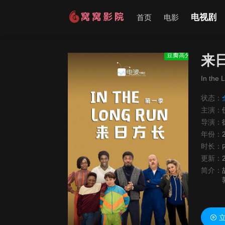
电视剧
首页
电影
豆瓣高分
来
In the 
状态：
主演：
导演：
年份：
时长：
更新：
简介：
立