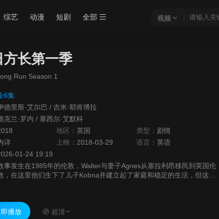
综艺
动漫
短剧
全部
视频
日方长第一季
Long Run Season 1
全6集
伊德里斯·艾尔巴
/
吉米·耶肯博拉
德克兰·罗内
/
塞西尔·艾默科
2018
地区：
英国
类型：
剧情
内详
上映：
2018-03-29
语言：
英语
2026-01-24 19:19
故事发生在1985年的伦敦，Walter与妻子Agnes从塞拉利昂移民到英国伦
敦，在这里他们生下了儿子Kobna并建立起了家庭和稳定的生活，但这一
切都被Walter的弟弟Valentine的到来打乱，...
即播放
超清