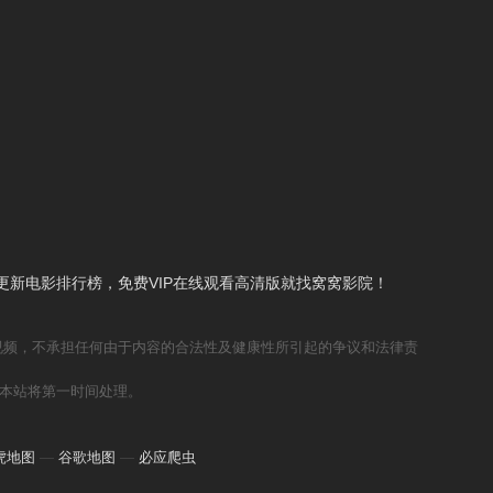
新电影排行榜，免费VIP在线观看高清版就找窝窝影院！
视频，不承担任何由于内容的合法性及健康性所引起的争议和法律责
本站将第一时间处理。
虎地图
—
谷歌地图
—
必应爬虫