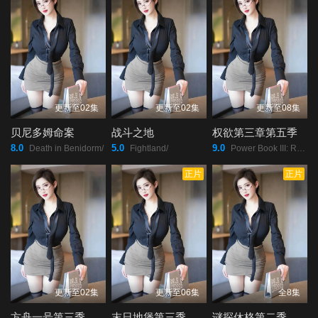
更新至02集
更新至02集
更新至08集
贝尼多姆命案
战斗之地
权欲第三章第五季
8.0
5.0
9.0
Death in Benidorm/
Fightland/
Power Book III: Raising Kanan Season 5/
正片
正片
更新至02集
更新至06集
全8集
方舟一号第三季
末日地堡第三季
谜探休格第二季