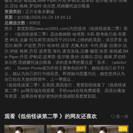
穆雷,哈里·崔德威,Billie Piper,丹尼·萨帕尼,提摩西·道尔顿,鲁丝·吉梅
尔,莎拉·格林,罗伯特·奈尔恩,塔姆馨托波尔斯基
资源类别：
正片全集未删减
更新：
全10集/2026-01-24 19:24:12
总播放次数：
838次
简介：窝窝影院(www.xn2001.com)为您提供《低俗怪谈第二季》简
介：《低俗怪谈第二季》是由詹姆斯·哈维斯,卡莉·斯考格兰德,布莱
恩·柯克,达蒙·托马斯导演指导于2015年上映的欧美剧，演员罗里·金
尼尔,帕蒂·卢波恩,乔什·哈奈特,诺亚·尤佩,利夫·卡内,西蒙·拉塞尔·比
尔,伊娃·格林,乔尼·波查普,海伦·麦克洛瑞,汉娜·穆雷,哈里·崔德威,Bill
ie Piper,丹尼·萨帕尼,提摩西·道尔顿,鲁丝·吉梅尔,莎拉·格林,罗伯特·
奈尔恩,塔姆馨托波尔斯基，讲的是本季的重点是「巫术」（witchcr
aft），Evelyn Poole成为所有主要角色的对手。她知道自己在干什
么，她认为自己的行为很高贵。即便她与恶魔为伍，她也坚持认为
自己站在天使的阵营中。上一季观众...
《低俗怪谈第二季》在美国,英国发行，窝窝影院收集了《低俗怪谈
第二季》pc网页端在线观看、手机mp4在线免费观看、高清云播放
等资源，如果你有更好更快的资源请联系窝窝影院。
观看《低俗怪谈第二季 》的网友还喜欢
换一换
正片
正片