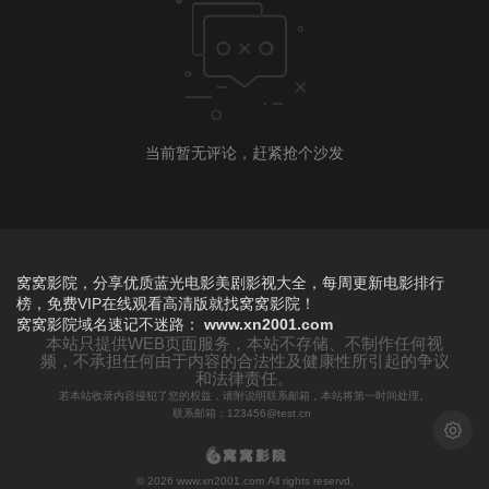
当前暂无评论，赶紧抢个沙发
窝窝影院，分享优质蓝光电影美剧影视大全，每周更新电影排行
榜，免费VIP在线观看高清版就找窝窝影院！
窝窝影院
域名速记不迷路：
www.xn2001.com
本站只提供WEB页面服务，本站不存储、不制作任何视
频，不承担任何由于内容的合法性及健康性所引起的争议
和法律责任。
若本站收录内容侵犯了您的权益，请附说明联系邮箱，本站将第一时间处理。
联系邮箱：123456@test.cn
浅色模
© 2026 www.xn2001.com All rights reservd.