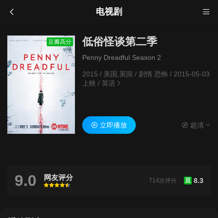
电视剧
低俗怪谈第二季
豆瓣高分
Penny Dreadful Season 2
2015
/
美国,英国
/
剧情 恐怖
/
2015-05-03
上映
/
英语
立即播放
超清
9.0
网友评分
8.3
714次评分
豆
很差
较差
还行
推荐
力荐