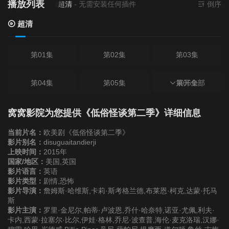
播放列表
当前资源来源
超清
- 无需安装任何插件
倒序
超清
第01集
第02集
第03集
第04集
第05集
第06集
展开全部
第07集
第08集
第09集
窝窝影院为您提供《低俗怪谈第二季》详细信息
当前片名：
欧美剧《低俗怪谈第二季》
第10集
影片别名：
disuguaitandierji
上映时间：
2015年
国家/地区：
美国,英国
影片语言：
英语
影片类型：
剧情,恐怖
影片导演：
詹姆斯·哈维斯,卡莉·斯考格兰德,布莱恩·柯克,达蒙·托马
斯
影片主演：
罗里·金尼尔,帕蒂·卢波恩,乔什·哈奈特,诺亚·尤佩,利夫·
卡内,西蒙·拉塞尔·比尔,伊娃·格林,乔尼·波查普,海伦·麦克洛瑞,汉娜·