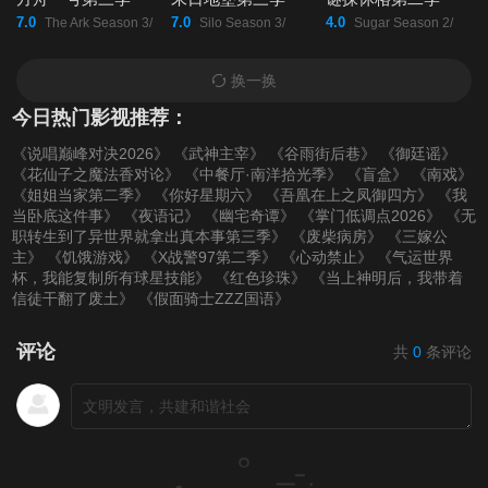
7.0
7.0
4.0
The Ark Season 3/
Silo Season 3/
Sugar Season 2/
换一换
今日热门影视推荐：
《说唱巅峰对决2026》
《武神主宰》
《谷雨街后巷》
《御廷谣》
《花仙子之魔法香对论》
《中餐厅·南洋拾光季》
《盲盒》
《南戏》
《姐姐当家第二季》
《你好星期六》
《吾凰在上之凤御四方》
《我
当卧底这件事》
《夜语记》
《幽宅奇谭》
《掌门低调点2026》
《无
职转生到了异世界就拿出真本事第三季》
《废柴病房》
《三嫁公
主》
《饥饿游戏》
《X战警97第二季》
《心动禁止》
《气运世界
杯，我能复制所有球星技能》
《红色珍珠》
《当上神明后，我带着
信徒干翻了废土》
《假面骑士ZZZ国语》
评论
共
0
条评论