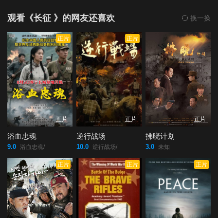
观看《长征 》的网友还喜欢
换一换
正片
正片
正片
正片
正片
浴血忠魂
逆行战场
拂晓计划
9.0
10.0
3.0
浴血忠魂/
逆行战场/
未知
正片
正片
正片