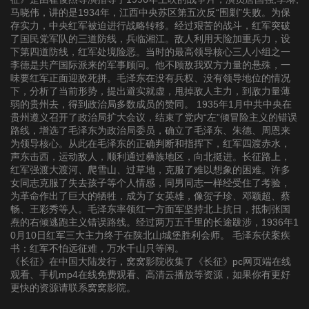
马晓伟，讲的是1934年，江西中央苏区第五次反“围剿”失败。为保
存实力，中央红军被迫进行战略转移。经过艰苦的战斗，红军突破
了国民党军队的三道防线，兵临湘江。敌人利用天险加重兵力，设
下第四道防线，红军处境险恶。当时的最高领导核心三人小组之一
李德是共产国际派来的军事顾问。他不顾敌我双方力量的悬殊，一
味要红军正面迎敌死拼。毛泽东在没有兵权、没有领导地位的情况
下，分析了当前形势，提出避实就虚，甩掉敌人主力，到敌力量薄
弱的贵州去，得到政治局多数成员的赞同。 1935年1月中共中央在
贵州遵义召开了政治局扩大会议，结束了党内“左”倾冒险主义的错误
路线，增选了毛泽东为政治局委员，确立了毛泽东、朱德、周恩来
为领导核心。从此在毛泽东的正确判断和指挥下，红军四渡赤水，
声东击西，运动敌人，顺利通过彝族地区，向北挺进。长征路上，
红军强渡大渡河、爬雪山、过草地，克服了难以想象的困难。许多
女同志克服了失去孩子等个人情感，同男同志一样经受住了考验，
为革命作出了巨大的牺牲，成为了女英雄，像贺子珍、邓颖超、蔡
畅、王彩秀等人。毛泽东率领红一方面军坚持北上抗日，抵制张国
焘的右倾逃跑主义错误路线。经过两万五千里的长途跋涉，1936年1
0月10日红军三大主力终于在陕北山城堡胜利会师。 毛泽东伏案疾
书：红军不怕远征难，万水千山只等闲。
《长征》在中国大陆发行，窝窝影院收集了《长征》pc网页端在线
观看、手机mp4在线免费观看、高清云播放等资源，如果你有更好
更快的资源请联系窝窝影院。