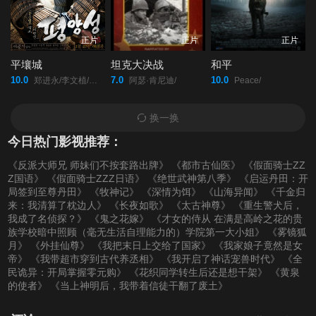
正片
正片
正片
平壤城
坦克大决战
和平
10.0
7.0
10.0
郑进永/李文植/柳承龙/鲜于善/李光洙/
阿瑟·肯尼迪/
Peace/
换一换
今日热门影视推荐：
《反派大师兄 师妹们不按套路出牌》
《都市古仙医》
《假面骑士ZZ
Z国语》
《假面骑士ZZZ日语》
《绝世武神第八季》
《启运丹田：开
局签到至尊丹田》
《牧神记》
《深情为饵》
《山海异闻》
《千金归
来：我清算了枕边人》
《长夜如歌》
《太古神尊》
《重生警犬后，
我成了名侦探？》
《鬼之花嫁》
《才女的侍从 在满是高岭之花的贵
族学校暗中照顾（毫无生活自理能力的）学院第一大小姐》
《雾镜狐
月》
《外挂仙尊》
《我把末日上交给了国家》
《我家娘子竟然是女
帝》
《我带超市穿到古代养丞相》
《我开启了神话宠兽时代》
《全
民诡异：开局掌握零元购》
《花织同学转生后还是想干架》
《黄泉
的使者》
《当上神明后，我带着信徒干翻了废土》