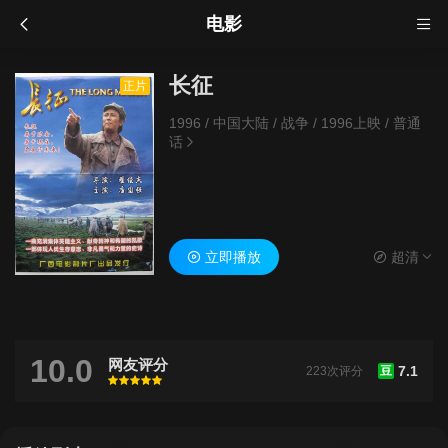
电影
长征
正片
1996
/
中国大陆
/
战争
/
1996上映
/
普通
话
立即播放
超清
10.0
网友评分
7.1
223次评分
豆
很差
较差
还行
推荐
力荐