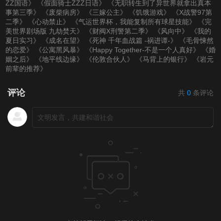
ZZ国语》
《假面骑士ZZZ日语》
《无职转生到了异世界就拿出真本
事第三季》
《废柴病房》
《三嫁公主》
《饥饿游戏》
《X战警97第
二季》
《心动禁止》
《气运世界杯，我能复制所有球星技能》
《完
美世界剧场版 九劫焚天》
《财阀X刑警第二季》
《风向中》
《我的
夏日实习》
《成名在望》
《死神 千年血战篇 -祸进谭-》
《毛骨悚然
的恋爱》
《公寓黑风暴》
《Happy Together-不是一个人真好》
《婚
姻之后》
《地平线边缘》
《伦敦合伙人》
《马背上的银行》
《岩元
前辈的推荐》
评论
共
0
条评论