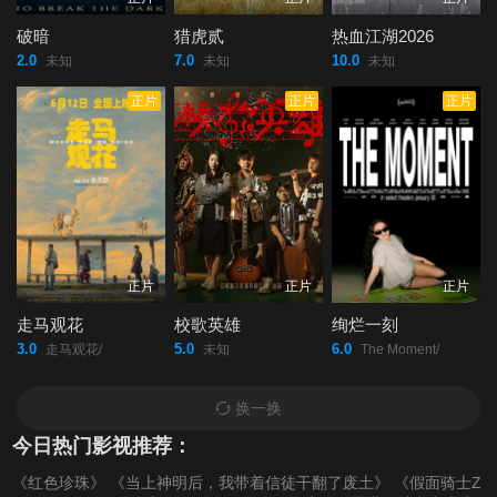
破暗
猎虎贰
热血江湖2026
2.0
7.0
10.0
未知
未知
未知
正片
正片
正片
正片
正片
正片
走马观花
校歌英雄
绚烂一刻
3.0
5.0
6.0
走马观花/
未知
The Moment/
换一换
今日热门影视推荐：
《红色珍珠》
《当上神明后，我带着信徒干翻了废土》
《假面骑士Z