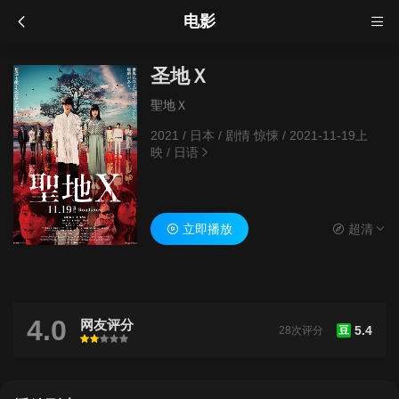
电影
圣地Ｘ
聖地Ｘ
2021
/
日本
/
剧情 惊悚
/
2021-11-19上
映
/
日语
立即播放
超清
4.0
网友评分
5.4
28次评分
豆
很差
较差
还行
推荐
力荐