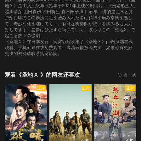
地Ｘ》是由入江悠导演指导于2021年上映的剧情片，演员绪形直人,
涩川清彦,山田真步,冈田将生,真木阳子,川口春奈，讲的是巨木と井
戸が目印のこの場所に足を踏み入れた者は精神を病み常軌を逸し
て、奇妙な死を遂げてく…。有能な祈祷師が祓いを試みるも太刀
打ちできず、悪夢はひたすら続いていく。彼らはこの「聖地X」で
起こる数々の惨劇...
《圣地Ｘ》在日本发行，窝窝影院收集了《圣地Ｘ》pc网页端在线
观看、手机mp4在线免费观看、高清云播放等资源，如果你有更好
更快的资源请联系窝窝影院。
观看《圣地Ｘ 》的网友还喜欢
换一换
正片
正片
正片
正片
正片
正片