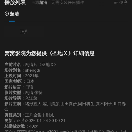
播放列表
当前资源来源
超清
- 无需安装任何插件
倒序
超清
正片
窝窝影院为您提供《圣地Ｘ》详细信息
当前片名：
剧情片《圣地Ｘ》
影片别名：
shengdi
上映时间：
2021年
国家/地区：
日本
影片语言：
日语
影片类型：
剧情,惊悚
影片导演：
入江悠
影片主演：
绪形直人,涩川清彦,山田真步,冈田将生,真木阳子,川口春
奈
资源类别：
正片全集未删减
更新：
正片/2026-01-24 20:00:21
总播放次数：
40次
简介：窝窝影院(www.xn2001.com)为您提供《圣地Ｘ》简介：《圣