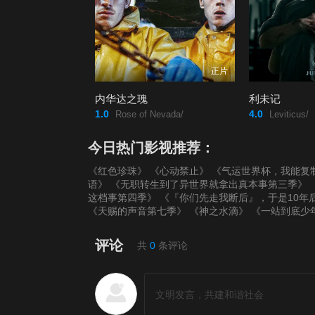
正片
内华达之瑰
利未记
1.0
4.0
Rose of Nevada/
Leviticus/
今日热门影视推荐：
《红色珍珠》
《心动禁止》
《气运世界杯，我能复
语》
《无职转生到了异世界就拿出真本事第三季》
这档事第四季》
《『你们先走我断后』，于是10年
《天赐的声音第七季》
《神之水滴》
《一站到底少
评论
共
0
条评论