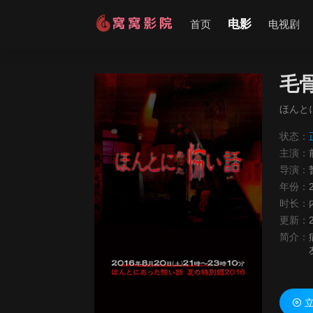
电影
首页
电视剧
毛骨
ほんと
状态：
主演：
导演：
年份：
时长：
更新：
简介：
立