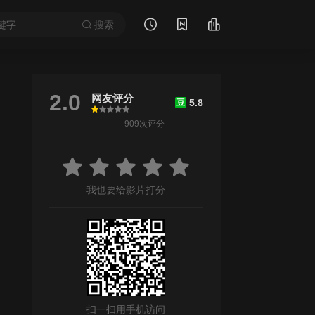
搜索
2.0
网友评分
5.8
豆
很差
较差
还行
推荐
力荐
909次评分
/
笨蛋节奏
/
利重刚
/
中岛健人
/
半海一晃
/
岸井雪乃
/
柳叶敏郎
/
丰岛花
我也要给影片打分
扫一扫用手机访问