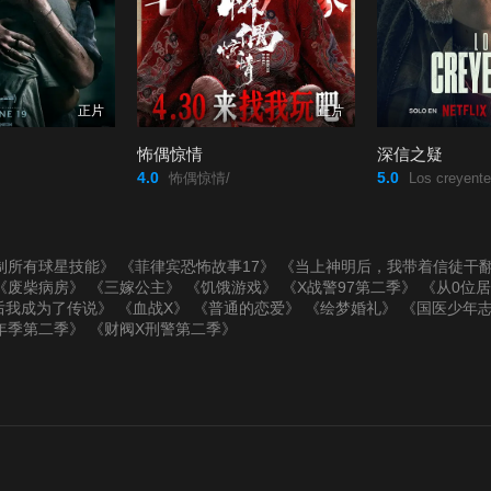
正片
正片
怖偶惊情
深信之疑
4.0
5.0
怖偶惊情/
Los creyente
制所有球星技能》
《菲律宾恐怖故事17》
《当上神明后，我带着信徒干
《废柴病房》
《三嫁公主》
《饥饿游戏》
《X战警97第二季》
《从0位
后我成为了传说》
《血战X》
《普通的恋爱》
《绘梦婚礼》
《国医少年
年季第二季》
《财阀X刑警第二季》