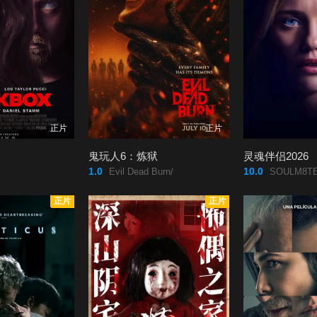
正片
正片
鬼玩人6：炼狱
灵魂伴侣2026
1.0
10.0
Evil Dead Burn/
SOULM8TE
正片
正片