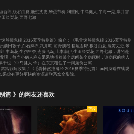
垣吾郎,板谷由夏,鹿贺丈史,笨蛋节奏,利重刚,中岛健人,半海一晃,岸井雪
生田绘梨花,西野七濑
《毛骨悚然撞鬼经 2016夏季特别篇》简介：《毛骨悚然撞鬼经 2016夏季特别
前田敦子,白石麻衣,武井咲,前野朋哉,稻垣吾郎,板谷由夏,鹿贺丈史,笨
敏郎,丰岛花,生驹里奈,斋藤飞鸟,山本南伊,生田绘梨花,西野七濑，讲的是
）发现，每当小病人麻友呆呆地指着某个房间某个病床时，该病床的病人
干也（中岛健人 饰）在东京租住了一间廉价公寓，...
，窝窝影院收集了《毛骨悚然撞鬼经 2016夏季特别篇》pc网页端在线观
，如果你有更好更快的资源请联系窝窝影院。
特别篇 》的网友还喜欢
正片