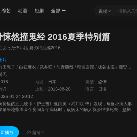
综艺
动漫
短剧
全部
视频
悚然撞鬼经 2016夏季特别篇
にあった怖い話 夏の特別編2016
正片
前田敦子
/
白石麻衣
/
武井咲
/
前野朋哉
/
稻垣吾郎
/
板谷由夏
/
鹿贺丈史
暂无
2016
地区：
日本
类型：
恐怖
内详
上映：
2016-08-20
语言：
日语
2026-01-24 20:12
病房里的五元硬币：护士吉川亚由美（武井咲 饰）发现，每当小病人麻
友呆呆地指着某个房间某个病床时，该病床的病人就会很快死去。壁橱好
可怕：心怀美容师梦想的青年干也（中岛健人 饰）在东京租住了一间廉
价公寓，...
即播放
超清