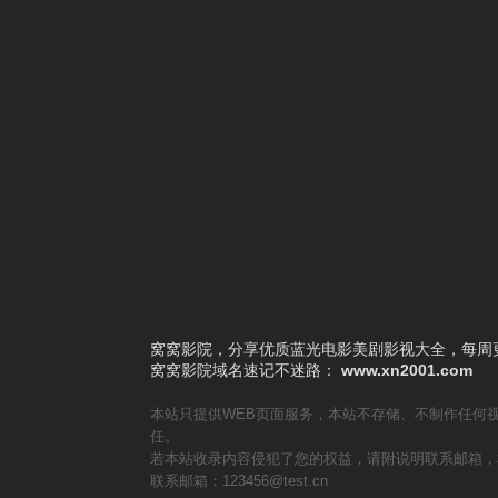
4
边寨烽火
5
荒山人魔
6
推动摇篮的手2025
7
禁锢
8
盂兰神功
9
黑百合小区
10
恐怖之殿
窝窝影院，分享优质蓝光电影美剧影视大全，每周更
窝窝影院
域名速记不迷路：
www.xn2001.com
本站只提供WEB页面服务，本站不存储、不制作任何
任。
若本站收录内容侵犯了您的权益，请附说明联系邮箱，
联系邮箱：123456@test.cn