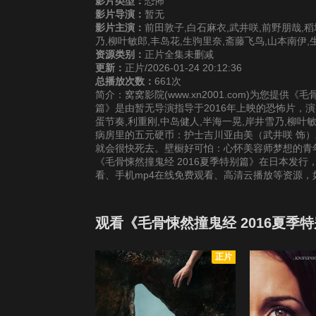
影片类型：
恐怖
影片导演：
暂无
影片主演：
前田敦子,白石麻衣,武井咲,前野朋哉,稻
乃,柳叶敏郎,丰岛花,生驹里奈,斋藤飞鸟,山本南伊,
资源类别：
正片全集未删减
更新：
正片/2026-01-24 20:12:36
总播放次数：
661次
简介：窝窝影院(www.xn2001.com)为您提供
篇》是由暂无导演指导于2016年上映的恐怖片，演员
蛋节奏,利重刚,中岛健人,半海一晃,岸井雪乃,柳叶
病房里的五元硬币：护士吉川亚由美（武井咲 饰
就会很快死去。壁橱好可怕：心怀美容师梦想的青年
《毛骨悚然撞鬼经 2016夏季特别篇》在日本发行
看、手机mp4在线免费观看、高清云播放等资源
观看《毛骨悚然撞鬼经 2016夏季
正片