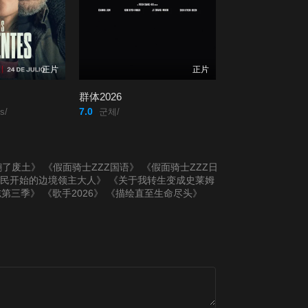
正片
正片
群体2026
7.0
s/
군체/
翻了废土》
《假面骑士ZZZ国语》
《假面骑士ZZZ日
居民开始的边境领主大人》
《关于我转生变成史莱姆
志第三季》
《歌手2026》
《描绘直至生命尽头》