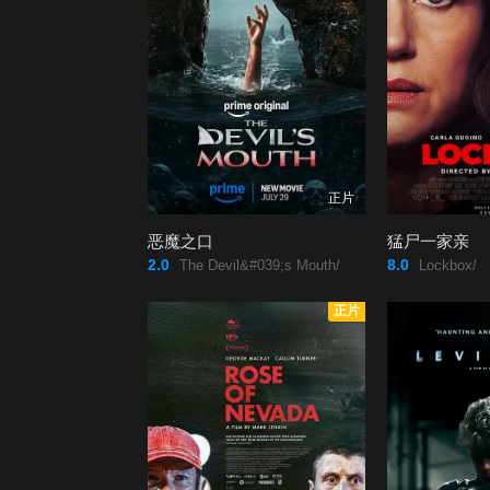
正片
恶魔之口
猛尸一家亲
2.0
8.0
The Devil&#039;s Mouth/
Lockbox/
正片