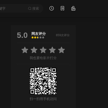
搜索
5.0
网友评分
859次评分
很差
较差
还行
推荐
力荐
我也要给影片打分
扫一扫用手机访问