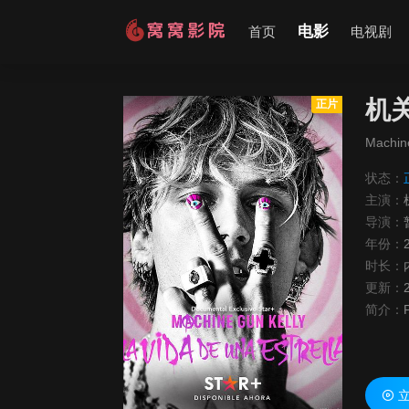
电影
首页
电视剧
机
正片
Machine
状态：
主演：
导演：
年份：
时长：
更新：
简介：
P
立