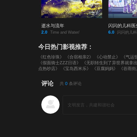
正片
逝水与流年
闪闪的儿科医
2.0
6.0
Time and Water/
闪闪的儿科
今日热门影视推荐：
《红色珍珠》
《合宿相亲2》
《心动禁止》
《气运
《假面骑士ZZZ日语》
《无职转生到了异世界就拿
点热吵店》
《宝岛西米乐》
《豆腐妈妈》
《谷雨街
评论
共
0
条评论