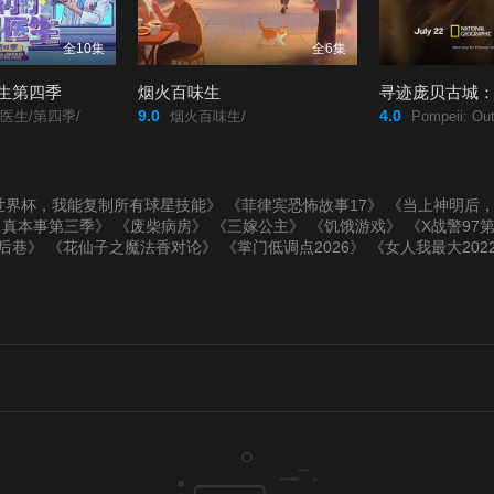
全10集
全6集
生第四季
烟火百味生
9.0
4.0
医生/第四季/
烟火百味生/
Pompeii: Out of Time
世界杯，我能复制所有球星技能》
《菲律宾恐怖故事17》
《当上神明后
出真本事第三季》
《废柴病房》
《三嫁公主》
《饥饿游戏》
《X战警97
后巷》
《花仙子之魔法香对论》
《掌门低调点2026》
《女人我最大202