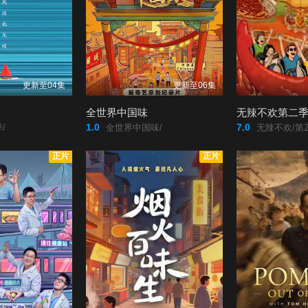
更新至04集
更新至06集
全世界中国味
无辣不欢第二
1.0
7.0
/
全世界中国味/
无辣不欢/第2
正片
正片