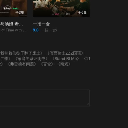
全3集
全6集
寻迹庞贝古城：与汤姆·希德勒斯顿同行
一招一食
9.0
 with Tom Hiddleston/
一招一食/
，我带着信徒干翻了废土》
《假面骑士ZZZ国语》
第二季》
《家庭关系证明书》
《Stand BI Me》
《11
2》
《弗雷德有问题》
《盲盒》
《南戏》