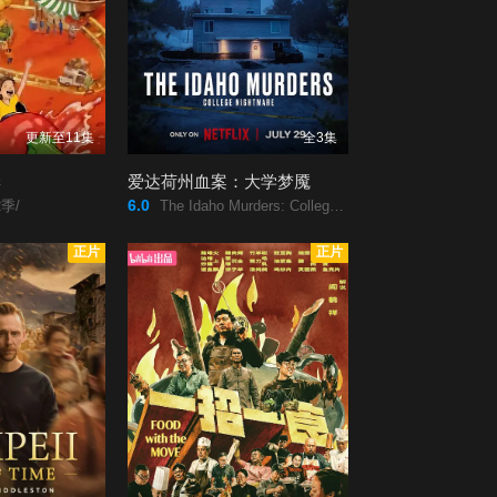
更新至11集
全3集
季
爱达荷州血案：大学梦魇
6.0
季/
The Idaho Murders: College Nightmare/
正片
正片