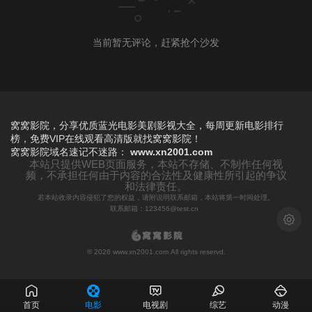
当前暂无评论，赶紧抢个沙发
窝窝影院，分享优质蓝光电影美剧影视大全，每周更新电影排行
榜，免费VIP在线观看高清版就找窝窝影院！
窝窝影院
域名速记不迷路：
www.xn2001.com
本站只提供WEB页面服务，本站不存储、不制作任何视
频，不承担任何由于内容的合法性及健康性所引起的争议
和法律责任。
若本站收录内容侵犯了您的权益，请附说明联系邮箱，本站将第一时间处理。
联系邮箱：123456@test.cn
浅色模
© 2026 www.xn2001.com All rights reservd.
首页
电影
电视剧
综艺
动漫