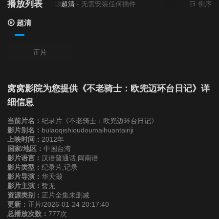
播放列表
当前资源来源
超清
- 无需安装任何插件
倒序
超清
正片
窝窝影院为您提供《不老骑士：欧兜迈环台日记》详
细信息
当前片名：
纪录片《不老骑士：欧兜迈环台日记》
影片别名：
bulaoqishioudoumaihuantairiji
上映时间：
2012年
国家/地区：
中国台湾
影片语言：
汉语普通话,闽南语
影片类型：
纪录片,记录
影片导演：
华天灏
影片主演：
暂无
资源类别：
正片全集未删减
更新：
正片/2026-01-24 20:17:40
总播放次数：
777次