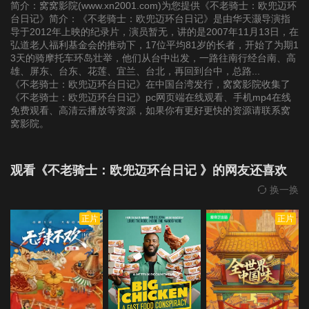
简介：窝窝影院(www.xn2001.com)为您提供《不老骑士：欧兜迈环
台日记》简介：《不老骑士：欧兜迈环台日记》是由华天灏导演指
导于2012年上映的纪录片，演员暂无，讲的是2007年11月13日，在
弘道老人福利基金会的推动下，17位平均81岁的长者，开始了为期1
3天的骑摩托车环岛壮举，他们从台中出发，一路往南行经台南、高
雄、屏东、台东、花莲、宜兰、台北，再回到台中，总路...
《不老骑士：欧兜迈环台日记》在中国台湾发行，窝窝影院收集了
《不老骑士：欧兜迈环台日记》pc网页端在线观看、手机mp4在线
免费观看、高清云播放等资源，如果你有更好更快的资源请联系窝
窝影院。
观看《不老骑士：欧兜迈环台日记 》的网友还喜欢
换一换
正片
正片