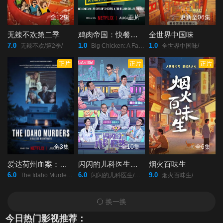
全12集
正片
更新至06集
无辣不欢第二季
鸡肉帝国：快餐阴谋
全世界中国味
7.0
1.0
1.0
无辣不欢/第2季/
Big Chicken: A Fast Food Conspiracy/
全世界中国味/
正片
正片
正片
全3集
全10集
全6集
爱达荷州血案：大学梦魇
闪闪的儿科医生第四季
烟火百味生
6.0
6.0
9.0
The Idaho Murders: College Nightmare/
闪闪的儿科医生/第四季/
烟火百味生/
换一换
今日热门影视推荐：