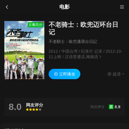
电影
不老骑士：欧兜迈环台日
豆瓣高分
记
不老騎士：歐兜邁環台日記
2012
/
中国台湾
/
纪录片 记录
/
2012-10-
11上映
/
汉语普通话,闽南语
立即播放
超清
8.0
网友评分
8.9
30次评分
豆
很差
较差
还行
推荐
力荐