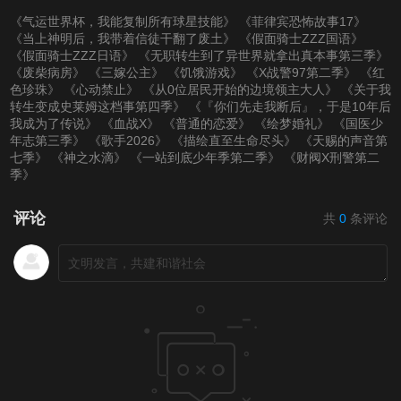
《气运世界杯，我能复制所有球星技能》
《菲律宾恐怖故事17》
《当上神明后，我带着信徒干翻了废土》
《假面骑士ZZZ国语》
《假面骑士ZZZ日语》
《无职转生到了异世界就拿出真本事第三季》
《废柴病房》
《三嫁公主》
《饥饿游戏》
《X战警97第二季》
《红
色珍珠》
《心动禁止》
《从0位居民开始的边境领主大人》
《关于我
转生变成史莱姆这档事第四季》
《『你们先走我断后』，于是10年后
我成为了传说》
《血战X》
《普通的恋爱》
《绘梦婚礼》
《国医少
年志第三季》
《歌手2026》
《描绘直至生命尽头》
《天赐的声音第
七季》
《神之水滴》
《一站到底少年季第二季》
《财阀X刑警第二
季》
评论
共
0
条评论