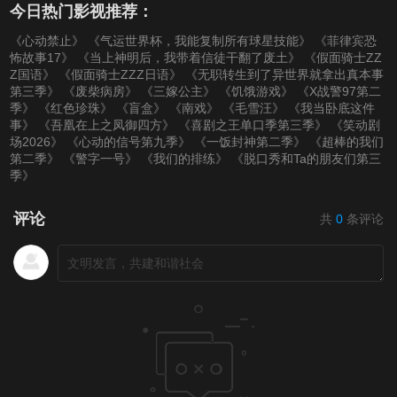
今日热门影视推荐：
《心动禁止》
《气运世界杯，我能复制所有球星技能》
《菲律宾恐
怖故事17》
《当上神明后，我带着信徒干翻了废土》
《假面骑士ZZ
Z国语》
《假面骑士ZZZ日语》
《无职转生到了异世界就拿出真本事
第三季》
《废柴病房》
《三嫁公主》
《饥饿游戏》
《X战警97第二
季》
《红色珍珠》
《盲盒》
《南戏》
《毛雪汪》
《我当卧底这件
事》
《吾凰在上之凤御四方》
《喜剧之王单口季第三季》
《笑动剧
场2026》
《心动的信号第九季》
《一饭封神第二季》
《超棒的我们
第二季》
《警字一号》
《我们的排练》
《脱口秀和Ta的朋友们第三
季》
评论
共
0
条评论