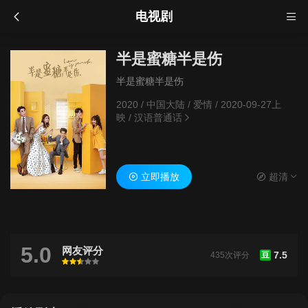
电视剧
半是蜜糖半是伤
半是蜜糖半是伤
2020
/
中国大陆
/
爱情
/
2020-09-27上
映
/
汉语普通话
立即播放
超清
5.0
网友评分
7.5
435次评分
豆
很差
较差
还行
推荐
力荐