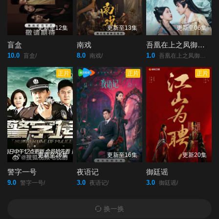
更新至12集
更新至13集
更新至06集
盲盒
南戏
吾凰在上之凤御四方
10.0
8.0
1.0
盲盒/
南戏/
吾凰在上之凤御四方/
正片
正片
正片
更新至26集
更新至16集
更新20集
警字一号
夜语记
御廷谣
9.0
3.0
3.0
警字一号/
夜语记/
御廷谣/
换一换