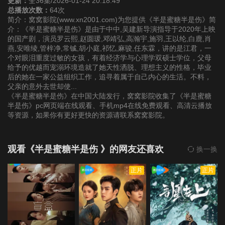
更新：
全36集/2026-01-24 20:18:49
总播放次数：
64次
简介：窝窝影院(www.xn2001.com)为您提供《半是蜜糖半是伤》简
第22集
第23集
第24集
介：《半是蜜糖半是伤》是由于中中,吴建新导演指导于2020年上映
的国产剧，演员罗云熙,赵圆瑗,邓靖弘,高瀚宇,施羽,王以纶,白鹿,肖
燕,安唯绫,管梓净,常铖,胡小庭,祁忆,麻骏,任东霖，讲的是江君，一
第25集
第26集
第27集
个对眼泪重度过敏的女孩，有着经济学与心理学双硕士学位，父母
给予的优越而宠溺环境造就了她天性洒脱、理想主义的性格，毕业
后的她在一家公益组织工作，追寻着属于自己内心的生活。不料，
第28集
第29集
第30集
父亲的意外去世却使...
《半是蜜糖半是伤》在中国大陆发行，窝窝影院收集了《半是蜜糖
第31集
第32集
第33集
半是伤》pc网页端在线观看、手机mp4在线免费观看、高清云播放
等资源，如果你有更好更快的资源请联系窝窝影院。
第34集
第35集
第36集
观看《半是蜜糖半是伤 》的网友还喜欢
换一换
正片
正片