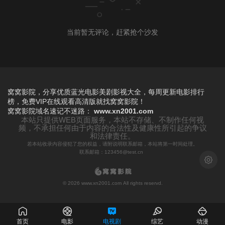
当前暂无评论，赶紧抢个沙发
窝窝影院，分享优质蓝光电影美剧影视大全，每周更新电影排行
榜，免费VIP在线观看高清版就找窝窝影院！
窝窝影院
域名速记不迷路：
www.xn2001.com
本站只提供WEB页面服务，本站不存储、不制作任何视
频，不承担任何由于内容的合法性及健康性所引起的争议
和法律责任。
若本站收录内容侵犯了您的权益，请附说明联系邮箱，本站将第一时间处理。
联系邮箱：123456@test.cn
浅色模
© 2026 www.xn2001.com All rights reservd.
首页
电影
电视剧
综艺
动漫