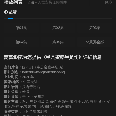
播放列表
当前资源来源
超清
- 无需安装任何插件
倒序
超清
第01集
第02集
第03集
第04集
第05集
第06集
展开全部
第07集
第08集
第09集
窝窝影院为您提供《半是蜜糖半是伤》详细信息
当前片名：
国产剧《半是蜜糖半是伤》
第10集
第11集
第12集
影片别名：
banshimitangbanshishang
上映时间：
2020年
国家/地区：
中国大陆
第13集
第14集
第15集
影片语言：
汉语普通话
影片类型：
爱情
影片导演：
于中中,吴建新
第16集
第17集
第18集
影片主演：
罗云熙,赵圆瑗,邓靖弘,高瀚宇,施羽,王以纶,白鹿,肖燕,安
唯绫,管梓净,常铖,胡小庭,祁忆,麻骏,任东霖
资源类别：
正片全集未删减
第19集
第20集
第21集