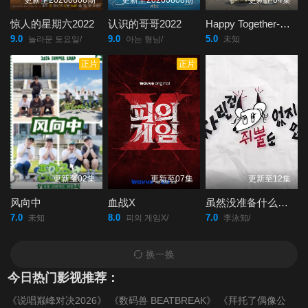
更新至20260808期
更新至20260808期
更新至04集
惊人的星期六2022
认识的哥哥2022
Happy Together-不是一个人真好
9.0
9.0
5.0
놀라운 토요일/
아는 형님/
未知
正片
正片
更新至02集
更新至07集
更新至12集
风向中
血战X
虽然没准备什么菜第四季
7.0
8.0
7.0
未知
피의 게임X/
李泳知/
换一换
今日热门影视推荐：
《说唱巅峰对决2026》
《数码兽 BEATBREAK》
《拜托了偶像公