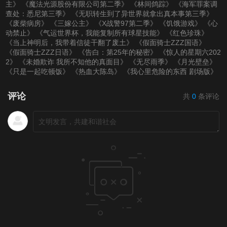
主》
《魔法光源股份有限公司第二季》
《林间鸽踪》
《海军罪案调
查处：悉尼第三季》
《无职转生到了异世界就拿出真本事第三季》
《废柴病房》
《三嫁公主》
《X战警97第二季》
《饥饿游戏》
《心
动禁止》
《气运世界杯，我能复制所有球星技能》
《红色珍珠》
《当上神明后，我带着信徒干翻了废土》
《假面骑士ZZZ国语》
《假面骑士ZZZ日语》
《告白：第25年的秘密》
《惊人的星期六202
2》
《未婚欺诈 我所不知他的真面目》
《无尽雨季》
《月光壁垒》
《只是一起吃顿饭》
《热血大陈岛》
《我心里危险的东西 剧场版》
评论
共
0
条评论