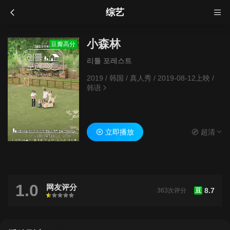
综艺
小森林
豆瓣高分
리틀 포레스트
2019
/
韩国
/
真人秀
/
2019-08-12上映
/
韩语
立即播放
超清
1.0
网友评分
8.7
363次评分
豆
很差
较差
还行
推荐
力荐