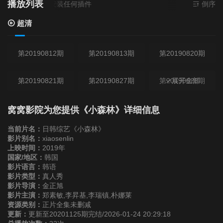
播放列表
来源
超清
- 无需安装任何插件
倒序
超清
第20190812期
第20190813期
第20190820期
第20190821期
第20190827期
第20190828期
展开全部
第20190902期
第20190903期
第20190910期
窝窝影院为您提供《小森林》详细信息
当前片名：
日韩综艺《小森林》
第20190917期
第20190918期
第20190924期
影片别名：
xiaosenlin
上映时间：
2019年
国家/地区：
韩国
第20190925期
第20191001期
第20191002期
影片语言：
韩语
影片类型：
真人秀
影片导演：
金正旭
第20191008期
第20201029期
第20201105期
影片主演：
郑素敏,李昇基,李瑞镇,朴娜莱
资源类别：
正片全集未删减
更新：
更新至20201125期完结/2026-01-24 20:29:18
第20201112期
第20201119期
第20201125期