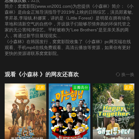
总播放次数：
32次
简介：窝窝影院(www.xn2001.com)为您提供《小森林》简介：《小
森林》是由金正旭导演指导于2019年上映的日韩综艺，演员郑素敏,
李昇基,李瑞镇,朴娜莱，讲的是《Little Forest》是明星在拥有绿色
草地和清新空气的自然中，开设孩子们能够尽情奔跑的环保托管之
家的无公害纯净综艺。平时被称为“Lee Brothers”是至亲关系的两
人，将通过新节目展现现实...
《小森林》在韩国发行，窝窝影院收集了《小森林》pc网页端在线
观看、手机mp4在线免费观看、高清云播放等资源，如果你有更好
更快的资源请联系窝窝影院。
观看《小森林 》的网友还喜欢
换一换
正片
豆瓣高分
正片