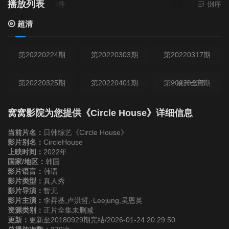
播放列表
- 无需安装任何插件
倒序
超清
第20220224期
第20220303期
第20220317期
第20220325期
第20220401期
第20220407期
展开全部
第20220422期
第20220429期
第20180915期
窝窝影院为您提供《Circle House》详细信息
当前片名：
日韩综艺《Circle House》
第20180929期
影片别名：
CircleHouse
上映时间：
2022年
国家/地区：
韩国
影片语言：
韩语
影片类型：
真人秀
影片导演：
暂无
影片主演：
李昇基,卢洪哲,·Leejung,吴恩英
资源类别：
正片全集未删减
更新：
更新至20180929期完结/2026-01-24 20:29:50