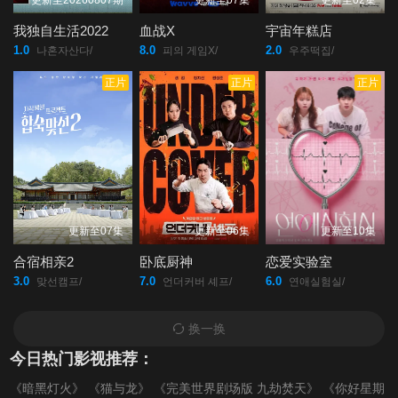
更新至20260807期
更新至07集
更新至02集
我独自生活2022
血战X
宇宙年糕店
1.0
8.0
2.0
나혼자산다/
피의 게임X/
우주떡집/
正片
正片
正片
更新至07集
更新至06集
更新至10集
合宿相亲2
卧底厨神
恋爱实验室
3.0
7.0
6.0
맞선캠프/
언더커버 셰프/
연애실험실/
换一换
今日热门影视推荐：
《暗黑灯火》
《猫与龙》
《完美世界剧场版 九劫焚天》
《你好星期