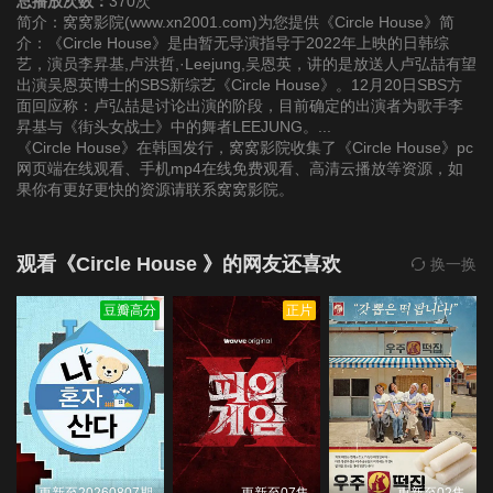
总播放次数：
370次
简介：窝窝影院(www.xn2001.com)为您提供《Circle House》简
介：《Circle House》是由暂无导演指导于2022年上映的日韩综
艺，演员李昇基,卢洪哲,·Leejung,吴恩英，讲的是放送人卢弘喆有望
出演吴恩英博士的SBS新综艺《Circle House》。12月20日SBS方
面回应称：卢弘喆是讨论出演的阶段，目前确定的出演者为歌手李
昇基与《街头女战士》中的舞者LEEJUNG。...
《Circle House》在韩国发行，窝窝影院收集了《Circle House》pc
网页端在线观看、手机mp4在线免费观看、高清云播放等资源，如
果你有更好更快的资源请联系窝窝影院。
观看《Circle House 》的网友还喜欢
换一换
豆瓣高分
正片