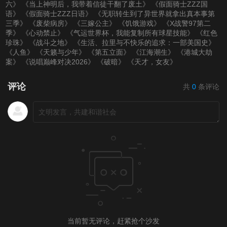
六》
《当上神明后，我带着信徒干翻了废土》
《假面骑士ZZZ国
语》
《假面骑士ZZZ日语》
《无职转生到了异世界就拿出真本事第
三季》
《废柴病房》
《三嫁公主》
《饥饿游戏》
《X战警97第二
季》
《心动禁止》
《气运世界杯，我能复制所有球星技能》
《红色
珍珠》
《战斗之地》
《生活、拉里与不快乐的追求：一部美国史》
《人鱼》
《天籁与少年》
《第五立面》
《江海潮生》
《港城大劫
案》
《说唱巅峰对决2026》
《破暗》
《天才，女友》
评论
共
0
条评论
当前暂无评论，赶紧抢个沙发