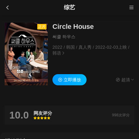
综艺
Circle House
正片
써클 하우스
2022
/
韩国
/
真人秀
/
2022-02-03上映
/
韩语
立即播放
超清
10.0
网友评分
998次评分
很差
较差
还行
推荐
力荐