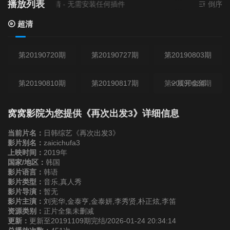
播放列表
当前资源来源
超清
- 无需安装任何插件
倒序
超清
第20190720期
第20190727期
第20190803期
第20190810期
第20190817期
第20190824期
展开全部
第20190831期
第20190907期
第20190921期
窝窝影院为您提供《再次出发3》详细信息
当前片名：
日韩综艺《再次出发3》
第20190928期
第20191005期
第20191012期
影片别名：
zaicichufa3
上映时间：
2019年
国家/地区：
韩国
第20191019期
第20191026期
第20191102期
影片语言：
韩语
影片类型：
音乐,真人秀
影片导演：
暂无
第20191109期
影片主演：
刘宪华,金泰亨,金泰妍,李秀贤,朴正炫,李笛
资源类别：
正片全集未删减
更新：
更新至20191109期完结/2026-01-24 20:34:14