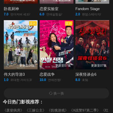
更新至06集
更新至10集
更新至04集
卧底厨神
恋爱实验室
Fandom Stage
7.0
6.0
2.0
언더커버 셰프/
연애실험실/
팬덤스테이지/
正片
正片
更新至09集
更新至07集
更新至07集
伟大的导游3
恋爱战争
深夜怪谈会6
1.0
10.0
8.0
위대한 가이드3/
연애전쟁/
未知
换一换
今日热门影视推荐：
《废柴病房》
《三嫁公主》
《饥饿游戏》
《X战警97第二季》
《红