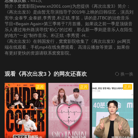
总播放次数：
451次
简介：窝窝影院(www.xn2001.com)为您提供《再次出发3》简介：
《再次出发3》是由暂无导演指导于2019年上映的日韩综艺，演员刘
宪华,金泰亨,金泰妍,李秀贤,朴正炫,李笛，讲的是JTBC的治愈音乐
节目<Begain Again>第三季将于7月首播。如果说之前一季是顶级音
乐人通过海外路演寻找“初心"的过程，那么新一季则是音乐人在陌生
的地方"一起"制作音乐。朴正炫 -李秀贤 -H...
《再次出发3》在韩国发行，窝窝影院收集了《再次出发3》pc网页
端在线观看、手机mp4在线免费观看、高清云播放等资源，如果你
有更好更快的资源请联系窝窝影院。
观看《再次出发3 》的网友还喜欢
换一换
正片
正片
正片