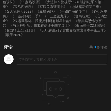
色珍珠》
《11点热吵店》
《大追踪〜警视厅SSBC强行犯系〜第二
季》
《宝岛西米乐》
《家庭关系证明书》
《地球超新鲜第二季》
《女人我最大2022》
《豆腐妈妈》
《一路向海的少年》
《心动双重
奏》
《一饭封神第二季》
《十三邀第九季》
《食尚玩家》
《心动禁
止》
《气运世界杯，我能复制所有球星技能》
《菲律宾恐怖故事1
7》
《当上神明后，我带着信徒干翻了废土》
《假面骑士ZZZ国语》
《假面骑士ZZZ日语》
《无职转生到了异世界就拿出真本事第三季》
《歌手2026》
评论
共
0
条评论