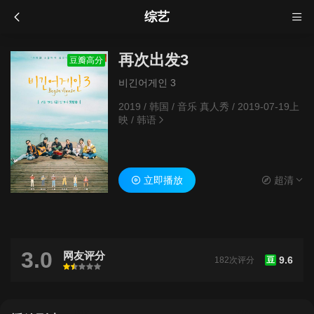
综艺
再次出发3
豆瓣高分
비긴어게인 3
2019
/
韩国
/
音乐 真人秀
/
2019-07-19上
映
/
韩语
立即播放
超清
3.0
网友评分
9.6
182次评分
豆
很差
较差
还行
推荐
力荐