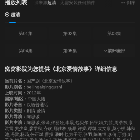
播放列表
当前资源来源
超清
- 无需安装任何插件
倒序
超清
第01集
第02集
第03集
第04集
第05集
第06集
展开全部
第07集
第08集
第09集
窝窝影院为您提供《北京爱情故事》详细信息
当前片名：
国产剧《北京爱情故事》
第10集
第11集
第12集
影片别名：
beijingaiqinggushi
上映时间：
2012年
国家/地区：
中国大陆
第13集
第14集
第15集
影片语言：
汉语普通话
影片类型：
剧情,爱情
影片导演：
陈思诚
第16集
第17集
第18集
影片主演：
陈思诚,张译,佟丽娅,李晨,包贝尔,伍宇娟,刘芸,周浩东,康
洪雷,樊少皇,廖学秋,齐欢,邢佳栋,杨幂,许娣,谭凯,袁文康,莫小棋,韩秋
池,冯雷,杨旸,任正斌,曹操,潘时七,方子哥,张羽,陈逸恒,李倩,于娜,刘
第19集
第20集
第21集