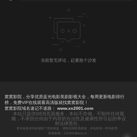
当前暂无评论，赶紧抢个沙发
窝窝影院，分享优质蓝光电影美剧影视大全，每周更新电影排行
榜，免费VIP在线观看高清版就找窝窝影院！
窝窝影院
域名速记不迷路：
www.xn2001.com
本站只提供WEB页面服务，本站不存储、不制作任何视
频，不承担任何由于内容的合法性及健康性所引起的争议
和法律责任。
若本站收录内容侵犯了您的权益，请附说明联系邮箱，本站将第一时间处理。
联系邮箱：123456@test.cn