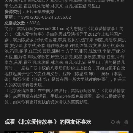
天佐,熊乃瑾,周泓,张歆艺,班赞,巩新亮,戴墨,张溪芸,董璇,任重,肖剑,
李念,吕夏,霍亚明,朱玟晞,林京来,白凡,崔若涵,马里山
资源类别：
正片全集未删减
第22集
第23集
第24集
更新：
全39集/2026-01-24 20:36:02
总播放次数：
303次
简介：窝窝影院(www.xn2001.com)为您提供《北京爱情故事》简
第25集
第26集
第27集
介：《北京爱情故事》是由陈思诚导演指导于2012年上映的国产
剧，演员陈思诚,张译,佟丽娅,李晨,包贝尔,伍宇娟,刘芸,周浩东,康洪
雷,樊少皇,廖学秋,齐欢,邢佳栋,杨幂,许娣,谭凯,袁文康,莫小棋,韩秋
第28集
第29集
第30集
池,冯雷,杨旸,任正斌,曹操,潘时七,方子哥,张羽,陈逸恒,李倩,于娜,刘
天佐,熊乃瑾,周泓,张歆艺,班赞,巩新亮,戴墨,张溪芸,董璇,任重,肖剑,
第31集
第32集
第33集
李念,吕夏,霍亚明,朱玟晞,林京来,白凡,崔若涵,马里山，讲的是曾几
何时，一度被广泛非议的八零后们纷纷走上社会，开始自觉不自觉
地扛起属于他们的责任与义务。程锋（陈思成 饰）、吴狄（李晨
第34集
第35集
第36集
饰）和石小猛（张译 饰）是曾在同一所大学就读的好哥们，但是三
人的家境却有着天壤...
《北京爱情故事》在中国大陆发行，窝窝影院收集了《北京爱情故
第37集
第38集
第39集
事》pc网页端在线观看、手机mp4在线免费观看、高清云播放等资
源，如果你有更好更快的资源请联系窝窝影院。
观看《北京爱情故事 》的网友还喜欢
换一换