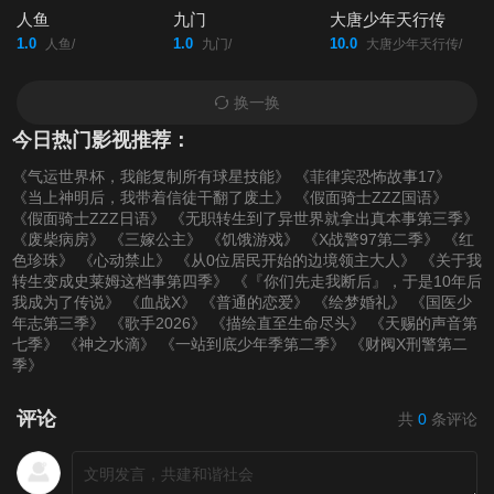
人鱼
九门
大唐少年天行传
1.0
1.0
10.0
人鱼/
九门/
大唐少年天行传/
换一换
今日热门影视推荐：
《气运世界杯，我能复制所有球星技能》
《菲律宾恐怖故事17》
《当上神明后，我带着信徒干翻了废土》
《假面骑士ZZZ国语》
《假面骑士ZZZ日语》
《无职转生到了异世界就拿出真本事第三季》
《废柴病房》
《三嫁公主》
《饥饿游戏》
《X战警97第二季》
《红
色珍珠》
《心动禁止》
《从0位居民开始的边境领主大人》
《关于我
转生变成史莱姆这档事第四季》
《『你们先走我断后』，于是10年后
我成为了传说》
《血战X》
《普通的恋爱》
《绘梦婚礼》
《国医少
年志第三季》
《歌手2026》
《描绘直至生命尽头》
《天赐的声音第
七季》
《神之水滴》
《一站到底少年季第二季》
《财阀X刑警第二
季》
评论
共
0
条评论