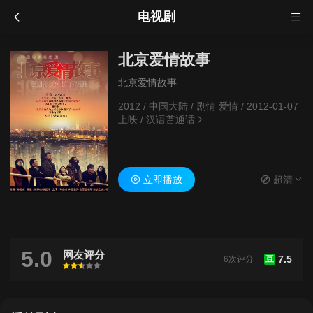
电视剧
北京爱情故事
北京爱情故事
2012
/
中国大陆
/
剧情 爱情
/
2012-01-07
上映
/
汉语普通话
立即播放
超清
5.0
网友评分
7.5
6次评分
豆
很差
较差
还行
推荐
力荐