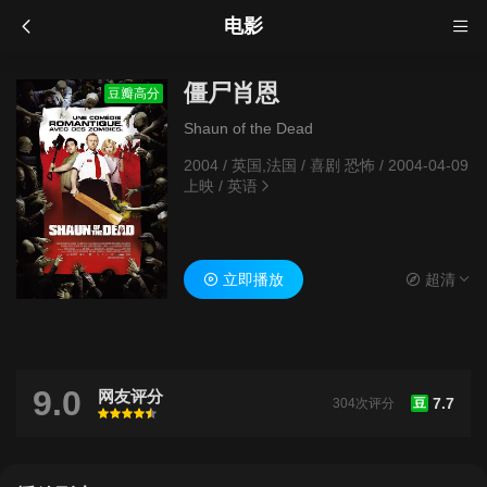
电影
僵尸肖恩
豆瓣高分
Shaun of the Dead
2004
/
英国,法国
/
喜剧 恐怖
/
2004-04-09
上映
/
英语
立即播放
超清
9.0
网友评分
7.7
304次评分
豆
很差
较差
还行
推荐
力荐