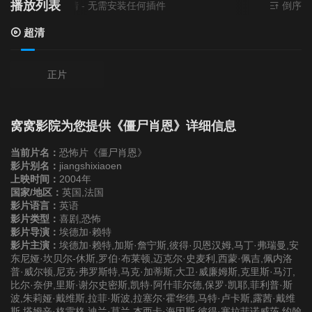
播放列表
前资源来源
超清
- 无需安装任何插件
倒序
超清
正片
窝窝影院为您提供《僵尸肖恩》详细信息
当前片名：
恐怖片《僵尸肖恩》
影片别名：
jiangshixiaoen
上映时间：
2004年
国家/地区：
英国,法国
影片语言：
英语
影片类型：
喜剧,恐怖
影片导演：
埃德加·赖特
影片主演：
埃德加·赖特,加斯·詹宁斯,彼得·贝恩汉姆,马丁·弗瑞曼,安
东尼娅·坎贝尔-休斯,罗伯·布莱顿,迈克尔·史麦利,西蒙·佩吉,佩内洛
普·威尔顿,尼克·弗罗斯特,马克·加蒂斯,大卫·威廉姆斯,克里斯·马汀,
比尔·奈伊,里斯·谢尔史密斯,凯特·阿什菲尔德,保罗·凯耶,菲利普·斯
波,朱莉娅·戴维斯,拉菲·斯波,拉塞尔·霍华德,马特·卢卡斯,露茜·戴维
斯,塔姆辛·格雷格,迪兰·莫兰,杰西卡·海因斯,彼得·塞拉菲诺威茨,约翰