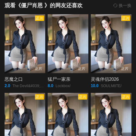
观看《僵尸肖恩 》的网友还喜欢
换一换
正片
正片
正片
正片
正片
恶魔之口
猛尸一家亲
灵魂伴侣2026
2.0
8.0
10.0
The Devil&#039;s Mouth/
Lockbox/
SOULM8TE/
正片
正片
正片