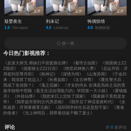
正片
正片
正片
疑婴夜生
利未记
怖偶惊情
1.0
4.0
4.0
Yön lapsi/
Leviticus/
怖偶惊情/
换一换
今日热门影视推荐：
《反派大师兄 师妹们不按套路出牌》
《都市古仙医》
《假面骑士ZZ
Z国语》
《假面骑士ZZZ日语》
《绝世武神第八季》
《启运丹田：开
局签到至尊丹田》
《牧神记》
《深情为饵》
《山海异闻》
《千金归
来：我清算了枕边人》
《长夜如歌》
《太古神尊》
《重生警犬后，
我成了名侦探？》
《鬼之花嫁》
《才女的侍从 在满是高岭之花的贵
族学校暗中照顾（毫无生活自理能力的）学院第一大小姐》
《雾镜狐
月》
《外挂仙尊》
《我把末日上交给了国家》
《我家娘子竟然是女
帝》
《我带超市穿到古代养丞相》
《我开启了神话宠兽时代》
《全
民诡异：开局掌握零元购》
《花织同学转生后还是想干架》
《黄泉
的使者》
《当上神明后，我带着信徒干翻了废土》
评论
共
0
条评论