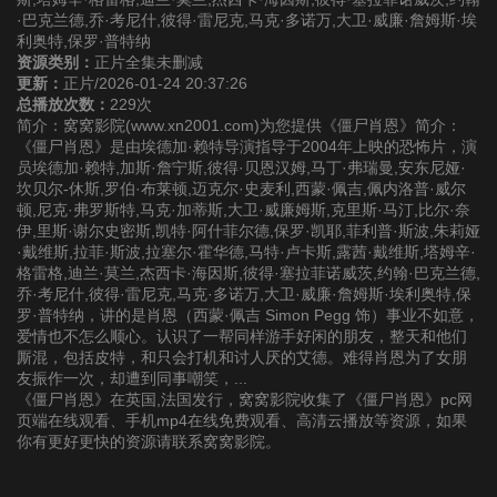
·巴克兰德,乔·考尼什,彼得·雷尼克,马克·多诺万,大卫·威廉·詹姆斯·埃
利奥特,保罗·普特纳
资源类别：
正片全集未删减
更新：
正片/2026-01-24 20:37:26
总播放次数：
229次
简介：窝窝影院(www.xn2001.com)为您提供《僵尸肖恩》简介：
《僵尸肖恩》是由埃德加·赖特导演指导于2004年上映的恐怖片，演
员埃德加·赖特,加斯·詹宁斯,彼得·贝恩汉姆,马丁·弗瑞曼,安东尼娅·
坎贝尔-休斯,罗伯·布莱顿,迈克尔·史麦利,西蒙·佩吉,佩内洛普·威尔
顿,尼克·弗罗斯特,马克·加蒂斯,大卫·威廉姆斯,克里斯·马汀,比尔·奈
伊,里斯·谢尔史密斯,凯特·阿什菲尔德,保罗·凯耶,菲利普·斯波,朱莉娅
·戴维斯,拉菲·斯波,拉塞尔·霍华德,马特·卢卡斯,露茜·戴维斯,塔姆辛·
格雷格,迪兰·莫兰,杰西卡·海因斯,彼得·塞拉菲诺威茨,约翰·巴克兰德,
乔·考尼什,彼得·雷尼克,马克·多诺万,大卫·威廉·詹姆斯·埃利奥特,保
罗·普特纳，讲的是肖恩（西蒙·佩吉 Simon Pegg 饰）事业不如意，
爱情也不怎么顺心。认识了一帮同样游手好闲的朋友，整天和他们
厮混，包括皮特，和只会打机和讨人厌的艾德。难得肖恩为了女朋
友振作一次，却遭到同事嘲笑，...
《僵尸肖恩》在英国,法国发行，窝窝影院收集了《僵尸肖恩》pc网
页端在线观看、手机mp4在线免费观看、高清云播放等资源，如果
你有更好更快的资源请联系窝窝影院。