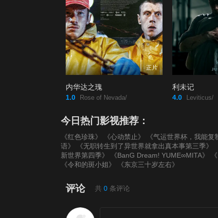
正片
内华达之瑰
利未记
1.0
4.0
Rose of Nevada/
Leviticus/
今日热门影视推荐：
《红色珍珠》
《心动禁止》
《气运世界杯，我能复
语》
《无职转生到了异世界就拿出真本事第三季》
新世界第四季》
《BanG Dream! YUME∞MITA》
《
《令和的斑小姐》
《东京三十岁左右》
评论
共
0
条评论