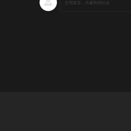
恐怖片排行榜
更多
1
鬼哭神嚎
2
月蚀