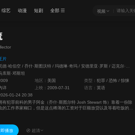
综艺
动漫
短剧
全部
视频
魔
lector
正片
托德·哈伯空
/
乔什·斯图沃特
/
玛德琳·奇玛
/
安德里亚·罗斯
/
迈克尔·瑞利·伯克
马库斯·邓斯坦
2009
地区：
美国
类型：
犯罪
/
恐怖
/
惊悚
内详
上映：
2009-07-31
语言：
英语
2026-01-24 20:38
拥有犯罪前科的男子阿金（乔什·斯图尔特 Josh Stewart 饰）靠着一份除
虫的工作养家糊口，但是这点稀薄的工资对于巨额放贷以及等着吃饭的老
婆孩子来说无异于杯水车薪。万般无奈之下，他打起雇主——珠...
即播放
超清