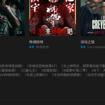
正片
正片
怖偶惊情
深信之疑
4.0
5.0
怖偶惊情/
Los creyente
制所有球星技能》
《菲律宾恐怖故事17》
《当上神明后，我带着信徒干
《废柴病房》
《三嫁公主》
《饥饿游戏》
《X战警97第二季》
《AI了，
LV999的村民》
《马背上的银行》
《冷淡同期的溺爱癖》
《当光芒消逝