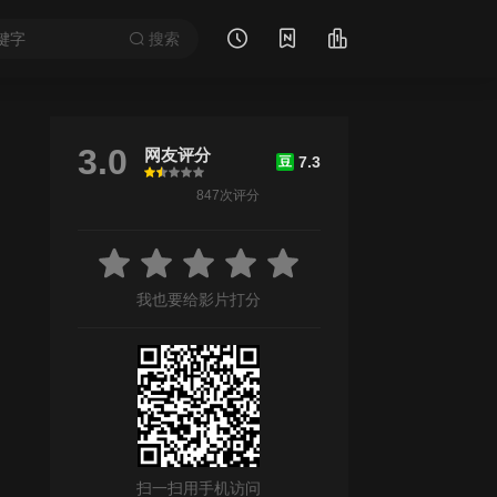
搜索
3.0
网友评分
7.3
豆
很差
较差
还行
推荐
力荐
847次评分
/
黛安·阿亚拉·戈德纳
/
罗伯特·维斯多姆
/
丹妮拉·阿隆索
/
卡尔利·
我也要给影片打分
扫一扫用手机访问