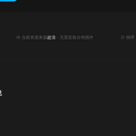
当前资源来源
超清
- 无需安装任何插件
倒序
息