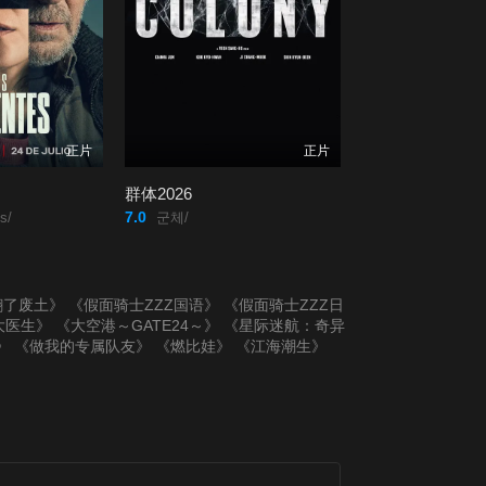
正片
正片
群体2026
7.0
s/
군체/
翻了废土》
《假面骑士ZZZ国语》
《假面骑士ZZZ日
大医生》
《大空港～GATE24～》
《星际迷航：奇异
》
《做我的专属队友》
《燃比娃》
《江海潮生》