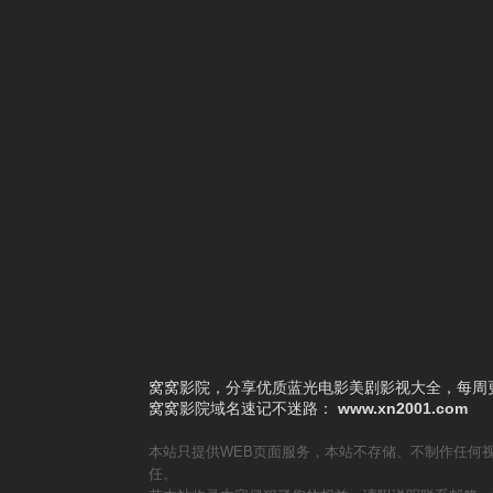
3
独自一人
4
边寨烽火
5
荒山人魔
6
推动摇篮的手2025
7
禁锢
8
盂兰神功
9
黑百合小区
10
恐怖之殿
窝窝影院，分享优质蓝光电影美剧影视大全，每周更
窝窝影院
域名速记不迷路：
www.xn2001.com
本站只提供WEB页面服务，本站不存储、不制作任何
任。