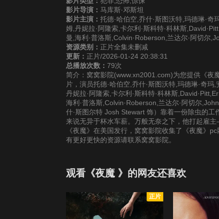
影片类型：
犯罪,恐怖,惊悚
影片导演：
马库斯·邓斯坦
影片主演：
托德·哈伯空,乔什·斯图沃特,玛德琳·奇玛
姆,丹妮拉·阿隆索,卡尔利·斯科特·科林斯,David·Pitt,Eric
曼,海利·普洛斯,Colvin·Roberson,兰达尔·阿切尔,John·S
资源类别：
正片全集未删减
更新：
正片/2026-01-24 20:38:31
总播放次数：
79次
简介：窝窝影院(www.xn2001.com)为您提
片，演员托德·哈伯空,乔什·斯图沃特,玛德琳·奇玛,
丹妮拉·阿隆索,卡尔利·斯科特·科林斯,David·Pitt,Eric·K
海利·普洛斯,Colvin·Roberson,兰达尔·阿切尔,Joh
什·斯图尔特 Josh Stewart 饰）靠着一
来说无异于杯水车薪。万般无奈之下，他打起雇主——
《夜魔》在美国发行，窝窝影院收集了《夜魔》pc
有更好更快的资源请联系窝窝影院。
观看《夜魔 》的网友还喜欢
正片