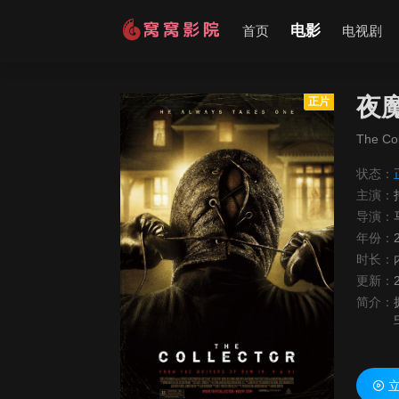
电影
首页
电视剧
夜
正片
The Col
状态：
主演：
导演：
年份：
时长：
更新：
简介：
立