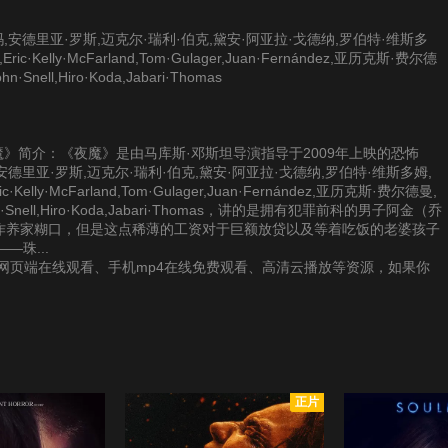
,安德里亚·罗斯,迈克尔·瑞利·伯克,黛安·阿亚拉·戈德纳,罗伯特·维斯多
·Kelly·McFarland,Tom·Gulager,Juan·Fernández,亚历克斯·费尔德
nell,Hiro·Koda,Jabari·Thomas
供《夜魔》简介：《夜魔》是由马库斯·邓斯坦导演指导于2009年上映的恐怖
安德里亚·罗斯,迈克尔·瑞利·伯克,黛安·阿亚拉·戈德纳,罗伯特·维斯多姆,
elly·McFarland,Tom·Gulager,Juan·Fernández,亚历克斯·费尔德曼,
n·Snell,Hiro·Koda,Jabari·Thomas，讲的是拥有犯罪前科的男子阿金（乔
份除虫的工作养家糊口，但是这点稀薄的工资对于巨额放贷以及等着吃饭的老婆孩子
珠...
网页端在线观看、手机mp4在线免费观看、高清云播放等资源，如果你
正片