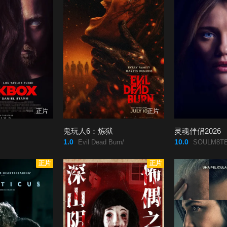
正片
正片
鬼玩人6：炼狱
灵魂伴侣2026
1.0
10.0
Evil Dead Burn/
SOULM8TE
正片
正片