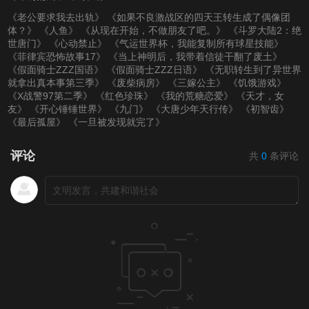
《老公要求我去出轨》
《如果不良激战区的四天王转生成了偶像团
体？》
《人鱼》
《从现在开始，不做朋友了吧。》
《斗罗大陆2：绝
世唐门》
《心动禁止》
《气运世界杯，我能复制所有球星技能》
《菲律宾恐怖故事17》
《当上神明后，我带着信徒干翻了废土》
《假面骑士ZZZ国语》
《假面骑士ZZZ日语》
《无职转生到了异世界
就拿出真本事第三季》
《废柴病房》
《三嫁公主》
《饥饿游戏》
《X战警97第二季》
《红色珍珠》
《我的荒糖恋爱》
《天才，女
友》
《开心锤锤世界》
《九门》
《大唐少年天行传》
《初智齿》
《最后孤屋》
《一旦被发现就完了》
评论
共
0
条评论