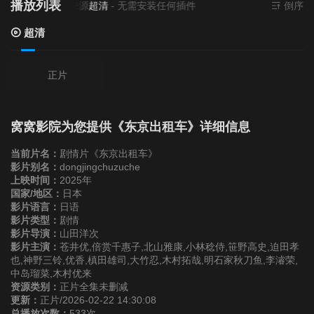
播放列表
当前资源来源
超清
- 无需安装任何插件
倒序
超清
正片
窝窝影院为您提供《东京出租车》详细信息
当前片名：
剧情片《东京出租车》
影片别名：
dongjingchuzuche
上映时间：
2025年
国家/地区：
日本
影片语言：
日语
影片类型：
剧情
影片导演：
山田洋次
影片主演：
苍井优,倍赏千惠子,北山雅康,小林稔侍,笹野高史,迫田孝
也,神野三铃,优香,槙田雄司,大竹忍,木村拓哉,明石家秋刀鱼,李濬荣,
中岛瑠菜,木村优来
资源类别：
正片全集未删减
更新：
正片/2026-02-22 14:30:08
总播放次数：
533次