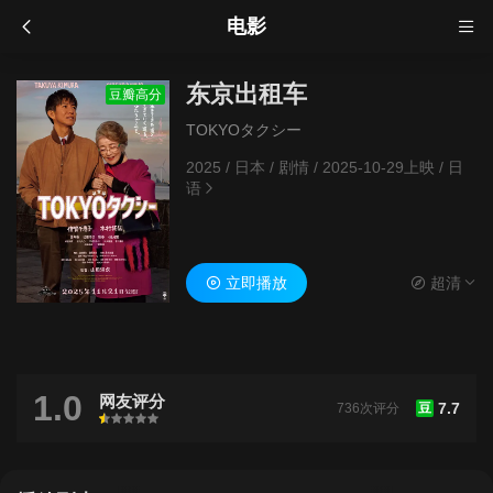
电影
东京出租车
豆瓣高分
TOKYOタクシー
2025
/
日本
/
剧情
/
2025-10-29上映
/
日
语
立即播放
超清
1.0
网友评分
7.7
736次评分
豆
很差
较差
还行
推荐
力荐