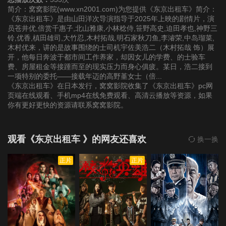
简介：窝窝影院(www.xn2001.com)为您提供《东京出租车》简介：
《东京出租车》是由山田洋次导演指导于2025年上映的剧情片，演
员苍井优,倍赏千惠子,北山雅康,小林稔侍,笹野高史,迫田孝也,神野三
铃,优香,槙田雄司,大竹忍,木村拓哉,明石家秋刀鱼,李濬荣,中岛瑠菜,
木村优来，讲的是故事围绕的士司机宇佐美浩二（木村拓哉 饰）展
开，他每日奔波于都市间工作养家，却因女儿的学费、的士验车
费、房屋租金等接踵而至的现实压力而身心俱疲。某日，浩二接到
一项特别的委托——接载年迈的高野堇女士（倍...
《东京出租车》在日本发行，窝窝影院收集了《东京出租车》pc网
页端在线观看、手机mp4在线免费观看、高清云播放等资源，如果
你有更好更快的资源请联系窝窝影院。
观看《东京出租车 》的网友还喜欢
换一换
正片
正片