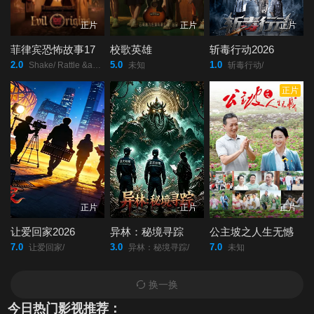
正片
正片
正片
菲律宾恐怖故事17
校歌英雄
斩毒行动2026
2.0
5.0
1.0
Shake/ Rattle &amp; Roll: Evil Origins/
未知
斩毒行动/
正片
正片
正片
正片
让爱回家2026
异林：秘境寻踪
公主坡之人生无憾
7.0
3.0
7.0
让爱回家/
异林：秘境寻踪/
未知
换一换
今日热门影视推荐：