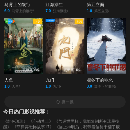
马背上的银行
江海潮生
第五立面
6.0
7.0
1.0
马背上的银行/
江海潮生/
第五立面/
正片
正片
更新至08集
更新至16集
更新至16集
人鱼
九门
凛冬下的罪恶
1.0
1.0
3.0
人鱼/
九门/
凛冬下的罪恶/
换一换
今日热门影视推荐：
《红色珍珠》
《心动禁止》
《气运世界杯，我能复制所有球星技
能》
《菲律宾恐怖故事17》
《当上神明后，我带着信徒干翻了废