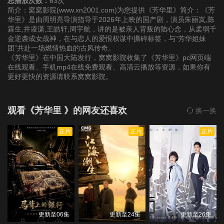
总播放次数：
63次
简介：窝窝影院(www.xn2001.com)为您提供《芳华里》简介：《芳
华里》是由周明亮导演指导于2026年上映的国产剧，演员朱丽岚,陈
第22集
第23集
第24集
霖生,井凌潇,王皓轩,周宇航，讲的是被亲人背叛的陆心念，从柔弱千
金逆袭成女战神，在与恋人的爱恨权谋中撕碎标签，与“芳华姐妹
团”共赴一场燃情热血的古风传奇。
《芳华里》在中国大陆发行，窝窝影院收集了《芳华里》pc网页端
在线观看、手机mp4在线免费观看、高清云播放等资源，如果你有
更好更快的资源请联系窝窝影院。
观看《芳华里 》的网友还喜欢
换一换
正片
正片
正片
更新至06集
更新至24集
更新至26集