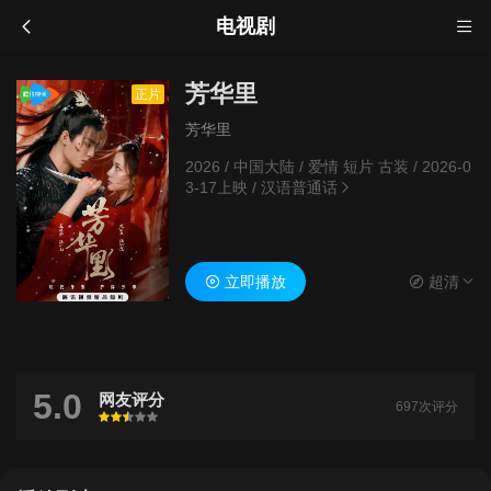
电视剧
芳华里
正片
芳华里
2026
/
中国大陆
/
爱情 短片 古装
/
2026-0
3-17上映
/
汉语普通话
立即播放
超清
5.0
网友评分
697次评分
很差
较差
还行
推荐
力荐