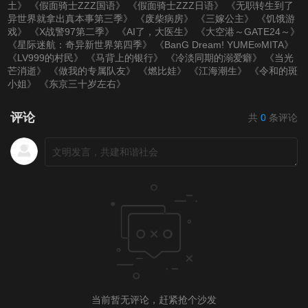
土》
《假面骑士ZZZ国语》
《假面骑士ZZZ日语》
《无职转生到了
异世界就拿出真本事第三季》
《废柴病房》
《三嫁公主》
《饥饿游
戏》
《X战警97第二季》
《AI了，大医生》
《大空港～GATE24～》
《星际迷航：奇异新世界第四季》
《BanG Dream! YUME∞MITA》
《LV999的村民》
《马背上的银行》
《冷淡同期的溺爱癖》
《当光
芒消逝》
《做我的专属队友》
《燃比娃》
《江海潮生》
《令和的斑
小姐》
《东京三十岁左右》
评论
共
0
条评论
当前暂无评论，赶紧抢个沙发