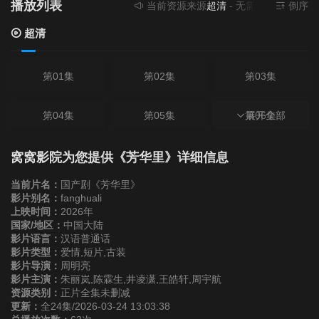
播放列表
当前资源来源
超清
- 无需安装任何插件
倒序
超清
第01集
第02集
第03集
第04集
第05集
第06集
展开全部
第07集
第08集
第09集
窝窝影院为您提供《芳华里》详细信息
当前片名：
国产剧《芳华里》
第10集
第11集
第12集
影片别名：
fanghuali
上映时间：
2026年
国家/地区：
中国大陆
第13集
第14集
第15集
影片语言：
汉语普通话
影片类型：
爱情,短片,古装
影片导演：
周明亮
第16集
第17集
第18集
影片主演：
朱丽岚,陈霖生,井凌潇,王皓轩,周宇航
资源类别：
正片全集未删减
更新：
全24集/2026-03-24 13:03:38
第19集
第20集
第21集