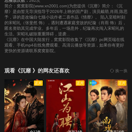
总播放次数：
262次
简介：窝窝影院(www.xn2001.com)为您提供《沉靡》简介：《沉
靡》是由暂无导演指导于2026年上映的国产剧，演员戴萌,肖雨,陈思
第22集
第23集
第24集
予，讲的是改编自七猫小说作者二喜作品《情靡》。 陷入至暗时刻
的宋昭礼（张斐然 饰），遇到遭遇家庭变故的纪璇（肖雨 饰）后，
匿名资助其完成学业。多年后，一场意外，纪璇再次闯入宋昭礼的
生活。宋昭礼破除重重障碍，逆袭...
《沉靡》在中国大陆发行，窝窝影院收集了《沉靡》pc网页端在线
观看、手机mp4在线免费观看、高清云播放等资源，如果你有更好
更快的资源请联系窝窝影院。
观看《沉靡 》的网友还喜欢
换一换
正片
正片
正片