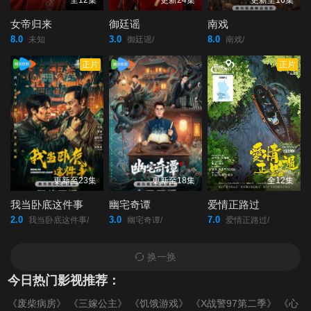
全12集
更新24集
更新至16集
女帝归来
御廷谣
南戏
8.0
3.0
8.0
未知
御廷谣/
南戏/
正片
正片
更新至23集
更新至18集
全12集
我当卧底这件事
幽宅奇谭
爱情正路过
2.0
3.0
7.0
我当卧底这件事/
幽宅奇谭/
爱情正路过/
换一换
今日热门影视推荐：
《废柴病房》
《三嫁公主》
《饥饿游戏》
《X战警97第二季》
《心