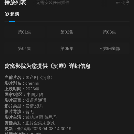
播放列表
前资源来源
超清
- 无需安装任何插件
倒序
超清
第01集
第02集
第03集
第04集
第05集
第06集
展开全部
第07集
第08集
第09集
窝窝影院为您提供《沉靡》详细信息
当前片名：
国产剧《沉靡》
第10集
第11集
第12集
影片别名：
chenmi
上映时间：
2026年
国家/地区：
中国大陆
第13集
第14集
第15集
影片语言：
汉语普通话
影片类型：
爱情,短片
影片导演：
暂无
第16集
第17集
第18集
影片主演：
戴萌,肖雨,陈思予
资源类别：
正片全集未删减
更新：
全24集/2026-04-08 14:30:19
第19集
第20集
第21集