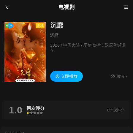
电视剧
沉靡
正片
沉靡
2026
/
中国大陆
/
爱情 短片
/
汉语普通话
立即播放
超清
1.0
网友评分
856次评分
很差
较差
还行
推荐
力荐