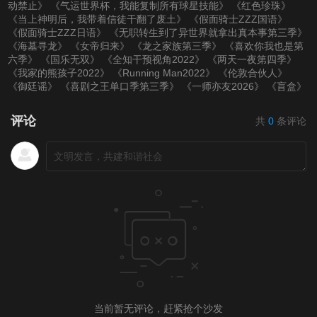
动禁止》
《气运世界杯，我能复制所有球星技能》
《红色珍珠》
《当上神明后，我带着信徒干翻了废土》
《假面骑士ZZZ国语》
《假面骑士ZZZ日语》
《无职转生到了异世界就拿出真本事第三季》
《海墓寻龙》
《女帝归来》
《龙之家族第三季》
《喜欢你我也是第
六季》
《国乐无双》
《全知干预视角2022》
《两天一夜第四季》
《我家的熊孩子2022》
《Running Man2022》
《伦敦合伙人》
《御廷谣》
《喜剧之王单口季第三季》
《一师亦友2026》
《盲盒》
评论
共
0
条评论
当前暂无评论，赶紧抢个沙发