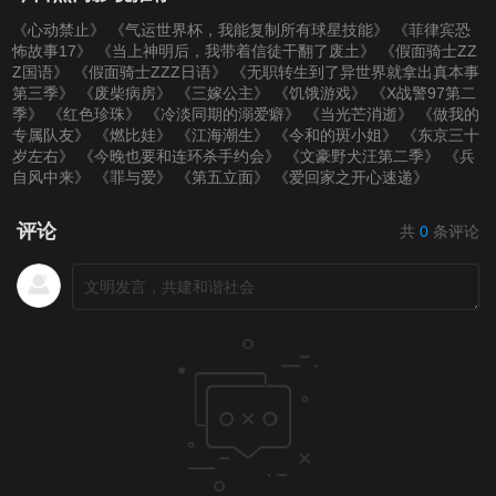
《心动禁止》
《气运世界杯，我能复制所有球星技能》
《菲律宾恐
怖故事17》
《当上神明后，我带着信徒干翻了废土》
《假面骑士ZZ
Z国语》
《假面骑士ZZZ日语》
《无职转生到了异世界就拿出真本事
第三季》
《废柴病房》
《三嫁公主》
《饥饿游戏》
《X战警97第二
季》
《红色珍珠》
《冷淡同期的溺爱癖》
《当光芒消逝》
《做我的
专属队友》
《燃比娃》
《江海潮生》
《令和的斑小姐》
《东京三十
岁左右》
《今晚也要和连环杀手约会》
《文豪野犬汪第二季》
《兵
自风中来》
《罪与爱》
《第五立面》
《爱回家之开心速递》
评论
共
0
条评论