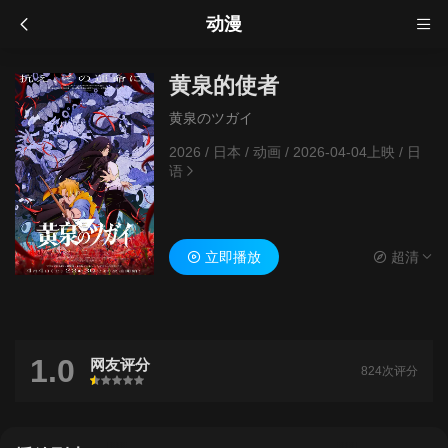
动漫
黄泉的使者
黄泉のツガイ
2026
/
日本
/
动画
/
2026-04-04上映
/
日
语
立即播放
超清
1.0
网友评分
824次评分
很差
较差
还行
推荐
力荐