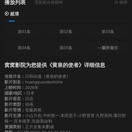
播放列表
资源来源
超清
- 无需安装任何插件
倒序
超清
第01集
第02集
第03集
第04集
第05集
第06集
展开全部
第07集
第08集
第09集
窝窝影院为您提供《黄泉的使者》详细信息
当前片名：
日韩动漫《黄泉的使者》
第10集
第11集
第12集
影片别名：
huangquandeshizhe
上映时间：
2026年
国家/地区：
日本
第13集
第14集
第15集
影片语言：
日语
影片类型：
动画
影片导演：
安藤真裕
第16集
第17集
影片主演：
小山力也,中村悠一,本田贵子,小野贤章,久野美咲,诹访部
顺一,宫本侑芽,岛袋美由利
资源类别：
正片全集未删减