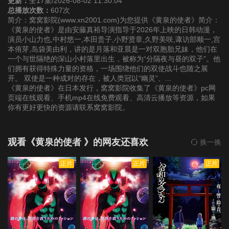
更新：
全17集/2026-08-02 11:30:04
总播放次数：
607次
简介：窝窝影院(www.xn2001.com)为您提供《黄泉的使者》简介：
《黄泉的使者》是由安藤真裕导演指导于2026年上映的日韩动漫，
演员小山力也,中村悠一,本田贵子,小野贤章,久野美咲,诹访部顺一,宫
本侑芽,岛袋美由利，讲的是月落和亚晨是一对双胞胎兄妹，他们在
一个与世隔绝的深山小村落里出生，被称为“分隔夜与昼的双子”。他
们拥有获得特殊力量的资格，一场围绕他们的双使战斗也随之展
开。 双使是一种成对的存在，被人类冠以“幽灵”、...
《黄泉的使者》在日本发行，窝窝影院收集了《黄泉的使者》pc网
页端在线观看、手机mp4在线免费观看、高清云播放等资源，如果
你有更好更快的资源请联系窝窝影院。
观看《黄泉的使者 》的网友还喜欢
换一换
正片
正片
正片