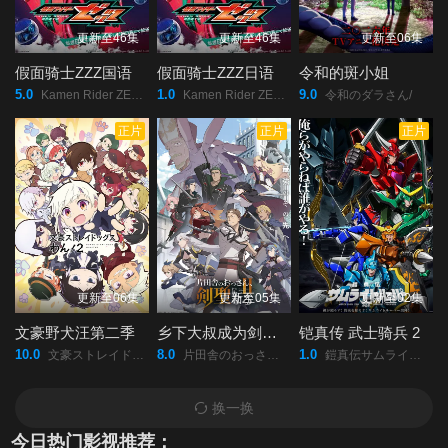
更新至46集
更新至46集
更新至06集
假面骑士ZZZ国语
假面骑士ZZZ日语
令和的斑小姐
5.0
1.0
9.0
Kamen Rider ZEZTZ/假面骑士Zeztz/假面骑士ZZZ/假面骑士ZEZTZ/仮面ライダーゼッツ/
Kamen Rider ZEZTZ/假面骑士Zeztz/假面骑士ZZZ/假面骑士ZEZTZ/仮面ライダーゼッツ/
令和のダラさん/
正片
正片
正片
更新至06集
更新至05集
更新至02集
文豪野犬汪第二季
乡下大叔成为剑圣第二季
铠真传 武士骑兵 2
10.0
8.0
1.0
文豪ストレイドッグス/わん！２/
片田舎のおっさん、剣聖になるII/
鎧真伝サムライトルーパー/第2クール/
换一换
今日热门影视推荐：