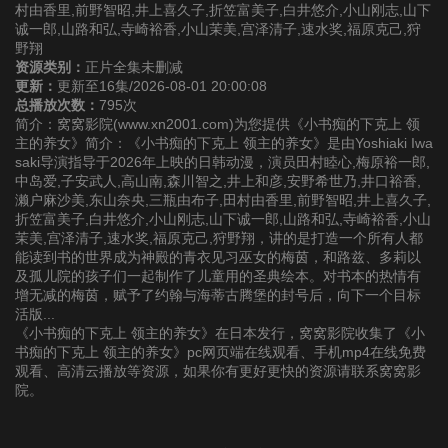
村由香里,前野智昭,井上喜久子,折笠富美子,白井悠介,小山刚志,山下
诚一郎,山路和弘,寺崎裕香,小山茉美,宫泽清子,速水奖,福原克己,狩
野翔
资源类别：
正片全集未删减
更新：
更新至16集/2026-08-01 20:00:08
总播放次数：
795次
简介：窝窝影院(www.xn2001.com)为您提供《小书痴的下克上 领
主的养女》简介：《小书痴的下克上 领主的养女》是由Yoshiaki Iwa
saki导演指导于2026年上映的日韩动漫，演员田村睦心,梅原裕一郎,
中岛爱,子安武人,高山南,森川智之,井上和彦,安野希世乃,井口裕香,
濑户麻沙美,东山奈央,三瓶由布子,田村由香里,前野智昭,井上喜久子,
折笠富美子,白井悠介,小山刚志,山下诚一郎,山路和弘,寺崎裕香,小山
茉美,宫泽清子,速水奖,福原克己,狩野翔，讲的是打造一个所有人都
能读到书的世界成为神殿的青衣见习巫女的梅茵，和路兹、多莉以
及孤儿院的孩子们一起制作了儿童用的圣典绘本。对书本的热情有
增无减的梅茵，赋予了约翰与海蒂古腾堡的封号后，向下一个目标
活版...
《小书痴的下克上 领主的养女》在日本发行，窝窝影院收集了《小
书痴的下克上 领主的养女》pc网页端在线观看、手机mp4在线免费
观看、高清云播放等资源，如果你有更好更快的资源请联系窝窝影
院。