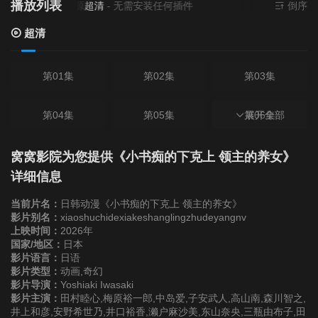
播放列表
当前资源来源
超清
- 无需安装任何插件
倒序
超清
第01集
第02集
第03集
第04集
第05集
第06集
展开全部
第07集
第08集
第09集
窝窝影院为您提供《小书痴的下克上 领主的养女》
详细信息
第10集
第11集
第12集
当前片名：
日韩动漫《小书痴的下克上 领主的养女》
影片别名：
xiaoshuchidexiakeshanglingzhudeyangnv
上映时间：
2026年
第13集
第14集
第15集
国家/地区：
日本
影片语言：
日语
影片类型：
第16集
动画,奇幻
影片导演：
Yoshiaki Iwasaki
影片主演：
田村睦心,梅原裕一郎,中岛爱,子安武人,高山南,森川智之,
井上和彦,安野希世乃,井口裕香,濑户麻沙美,东山奈央,三瓶由布子,田