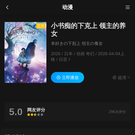
动漫
小书痴的下克上 领主的养
正片
女
本好きの下剋上 領主の養女
2026
/
日本
/
动画 奇幻
/
2026-04-04上
映
/
日语
立即播放
超清
5.0
网友评分
296次评分
很差
较差
还行
推荐
力荐