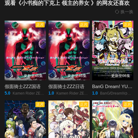
观看《小书痴的下克上 领主的养女 》的网友还喜欢
换一换
正片
正片
正片
更新至46集
更新至46集
更新至08集
假面骑士ZZZ国语
假面骑士ZZZ日语
BanG Dream! YUME∞MITA
5.0
1.0
1.0
Kamen Rider ZEZTZ/假面骑士Zeztz/假面骑士ZZZ/假面骑士ZEZTZ/仮面ライダーゼッツ/
Kamen Rider ZEZTZ/假面骑士Zeztz/假面骑士ZZZ/假面骑士ZEZTZ/仮面ライダーゼッツ/
BanG/Dream!/ゆめ∞みた/
正片
正片
正片