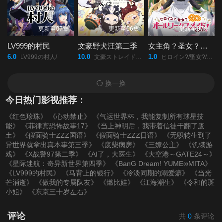
更新至07集
更新至06集
更新至07集
LV999的村民
文豪野犬汪第二季
女主角？圣女？不，我是杂役女仆（自豪）！
6.0
10.0
1.0
LV999の村人/
文豪ストレイドッグス/わん！２/
ヒロイン?/聖女?/いいえ、オールワークスメイドです/(誇)/!/
换一换
今日热门影视推荐：
《红色珍珠》
《心动禁止》
《气运世界杯，我能复制所有球星技
能》
《菲律宾恐怖故事17》
《当上神明后，我带着信徒干翻了废
土》
《假面骑士ZZZ国语》
《假面骑士ZZZ日语》
《无职转生到了
异世界就拿出真本事第三季》
《废柴病房》
《三嫁公主》
《饥饿游
戏》
《X战警97第二季》
《AI了，大医生》
《大空港～GATE24～》
《星际迷航：奇异新世界第四季》
《BanG Dream! YUME∞MITA》
《LV999的村民》
《马背上的银行》
《冷淡同期的溺爱癖》
《当光
芒消逝》
《做我的专属队友》
《燃比娃》
《江海潮生》
《令和的斑
小姐》
《东京三十岁左右》
评论
共
0
条评论