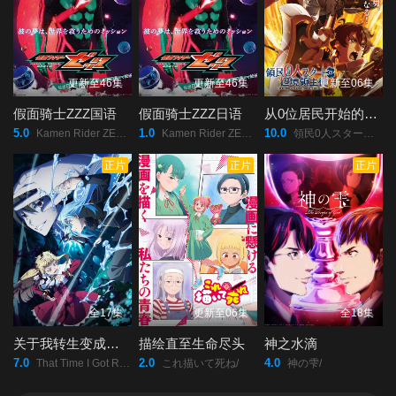
更新至46集
更新至46集
更新至06集
假面骑士ZZZ国语
假面骑士ZZZ日语
从0位居民开始的边境领主大人
5.0
1.0
10.0
Kamen Rider ZEZTZ/假面骑士Zeztz/假面骑士ZZZ/假面骑士ZEZTZ/仮面ライダーゼッツ/
Kamen Rider ZEZTZ/假面骑士Zeztz/假面骑士ZZZ/假面骑士ZEZTZ/仮面ライダーゼッツ/
領民0人スタートの辺境領主様/
正片
正片
正片
全17集
更新至06集
全18集
关于我转生变成史莱姆这档事第四季
描绘直至生命尽头
神之水滴
7.0
2.0
4.0
That Time I Got Reincarnated as a Slime Season 4/
これ描いて死ね/
神の雫/