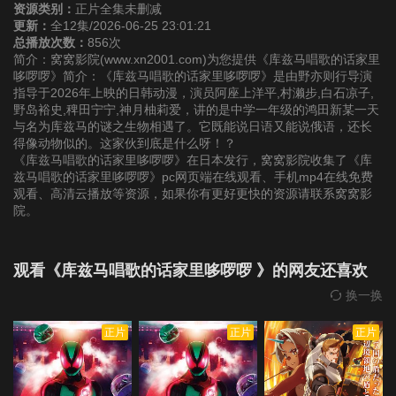
资源类别：
正片全集未删减
更新：
全12集/2026-06-25 23:01:21
总播放次数：
856次
简介：窝窝影院(www.xn2001.com)为您提供《库兹马唱歌的话家里
哆啰啰》简介：《库兹马唱歌的话家里哆啰啰》是由野亦则行导演
指导于2026年上映的日韩动漫，演员阿座上洋平,村濑步,白石凉子,
野岛裕史,稗田宁宁,神月柚莉爱，讲的是中学一年级的鸿田新某一天
与名为库兹马的谜之生物相遇了。它既能说日语又能说俄语，还长
得像动物似的。这家伙到底是什么呀！？
《库兹马唱歌的话家里哆啰啰》在日本发行，窝窝影院收集了《库
兹马唱歌的话家里哆啰啰》pc网页端在线观看、手机mp4在线免费
观看、高清云播放等资源，如果你有更好更快的资源请联系窝窝影
院。
观看《库兹马唱歌的话家里哆啰啰 》的网友还喜欢
换一换
正片
正片
正片