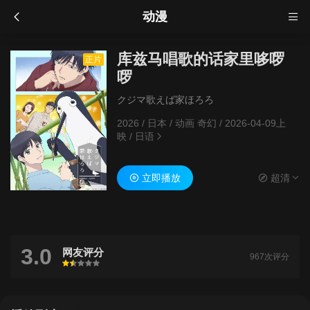
动漫
库兹马唱歌的话家里哆啰
正片
啰
クジマ歌えば家ほろろ
2026
/
日本
/
动画 奇幻
/
2026-04-09上
映
/
日语
立即播放
超清
3.0
网友评分
967次评分
很差
较差
还行
推荐
力荐