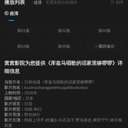
播放列表
当前资源来源
超清
- 无需安装任何插件
倒序
超清
第01集
第02集
第03集
第04集
第05集
第06集
展开全部
第07集
第08集
第09集
窝窝影院为您提供《库兹马唱歌的话家里哆啰啰》详
细信息
第10集
第11集
第12集
当前片名：
日韩动漫《库兹马唱歌的话家里哆啰啰》
影片别名：
kuzimachanggedehuajialiduoluoluo
上映时间：
2026年
国家/地区：
日本
影片语言：
日语
影片类型：
动画,奇幻
影片导演：
野亦则行
影片主演：
阿座上洋平,村濑步,白石凉子,野岛裕史,稗田宁宁,神月柚
莉爱