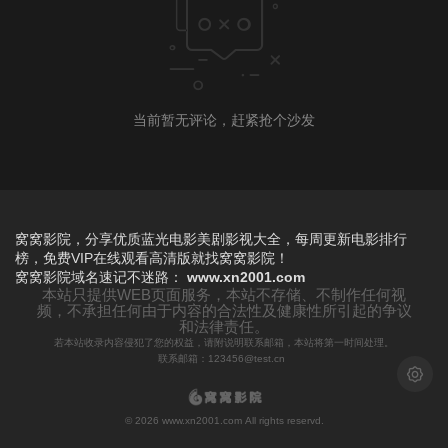
当前暂无评论，赶紧抢个沙发
窝窝影院，分享优质蓝光电影美剧影视大全，每周更新电影排行
榜，免费VIP在线观看高清版就找窝窝影院！
窝窝影院
域名速记不迷路：
www.xn2001.com
本站只提供WEB页面服务，本站不存储、不制作任何视
频，不承担任何由于内容的合法性及健康性所引起的争议
和法律责任。
若本站收录内容侵犯了您的权益，请附说明联系邮箱，本站将第一时间处理。
联系邮箱：123456@test.cn
浅色模
© 2026 www.xn2001.com All rights reservd.