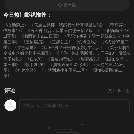
换一换
今日热门影视推荐：
《心动禁止》
《气运世界杯，我能复制所有球星技能》
《菲律宾恐
怖故事17》
《当上神明后，我带着信徒干翻了废土》
《假面骑士ZZ
Z国语》
《假面骑士ZZZ日语》
《无职转生到了异世界就拿出真本事
第三季》
《废柴病房》
《三嫁公主》
《饥饿游戏》
《X战警97第二
季》
《红色珍珠》
《从0位居民开始的边境领主大人》
《关于我转生
变成史莱姆这档事第四季》
《『你们先走我断后』，于是10年后我成
为了传说》
《血战X》
《普通的恋爱》
《绘梦婚礼》
《国医少年志
第三季》
《歌手2026》
《描绘直至生命尽头》
《天赐的声音第七
季》
《神之水滴》
《一站到底少年季第二季》
《财阀X刑警第二
季》
评论
共
0
条评论