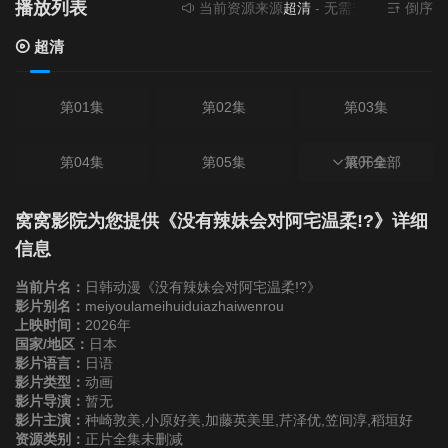
播放列表
当前资源来源
超清
- 无需安装任何插件
倒序
超清
第01集
第02集
第03集
第04集
第05集
第06集
展开全部
第07集
第08集
第09集
窝窝影院为您提供《没有辣妹会对阿宅温柔!?》详细
信息
第10集
第11集
第12集
当前片名：
日韩动漫《没有辣妹会对阿宅温柔!?》
影片别名：
meiyoulameihuiduiazhaiwenrou
上映时间：
2026年
国家/地区：
日本
影片语言：
日语
影片类型：
动画
影片导演：
暂无
影片主演：
种崎敦美,小原好美,加藤英美里,芹泽优,笠间淳,稻垣好
资源类别：
正片全集未删减