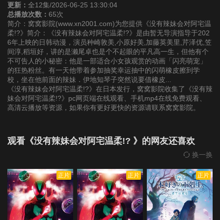
更新：
全12集/2026-06-25 13:30:04
总播放次数：
65次
简介：窝窝影院(www.xn2001.com)为您提供《没有辣妹会对阿宅温
柔!?》简介：《没有辣妹会对阿宅温柔!?》是由暂无导演指导于202
6年上映的日韩动漫，演员种崎敦美,小原好美,加藤英美里,芹泽优,笠
间淳,稻垣好，讲的是濑尾卓也是个不起眼的平凡高一生，但他有个
不可告人的小秘密：他是一部适合小女孩观赏的动画「闪亮萌宠」
的狂热粉丝。有一天他带着参加抽奖幸运抽中的闪萌橡皮擦到学
校，坐在他前面的辣妹．伊地知琴子突然说要借橡皮...
《没有辣妹会对阿宅温柔!?》在日本发行，窝窝影院收集了《没有辣
妹会对阿宅温柔!?》pc网页端在线观看、手机mp4在线免费观看、
高清云播放等资源，如果你有更好更快的资源请联系窝窝影院。
观看《没有辣妹会对阿宅温柔!? 》的网友还喜欢
换一换
正片
正片
正片