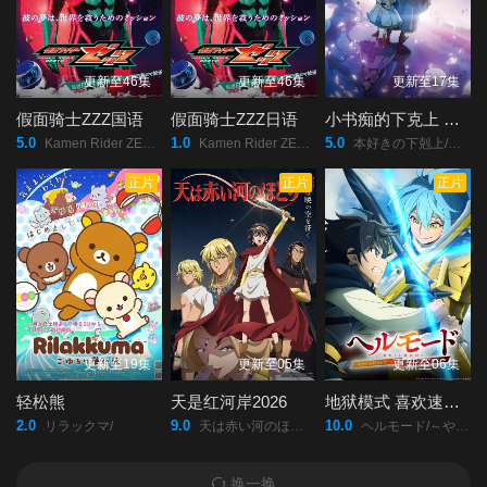
更新至46集
更新至46集
更新至17集
假面骑士ZZZ国语
假面骑士ZZZ日语
小书痴的下克上 领主的养女
5.0
1.0
5.0
Kamen Rider ZEZTZ/假面骑士Zeztz/假面骑士ZZZ/假面骑士ZEZTZ/仮面ライダーゼッツ/
Kamen Rider ZEZTZ/假面骑士Zeztz/假面骑士ZZZ/假面骑士ZEZTZ/仮面ライダーゼッツ/
本好きの下剋上/領主の養女/
正片
正片
正片
更新至19集
更新至05集
更新至06集
轻松熊
天是红河岸2026
地狱模式 喜欢速通游戏的玩家在废设定异世界无双第二季
2.0
9.0
10.0
リラックマ/
天は赤い河のほとり/
ヘルモード/～やり込み好きのゲーマーは廃設定の異世界で無双する～/2nd/Season/
换一换