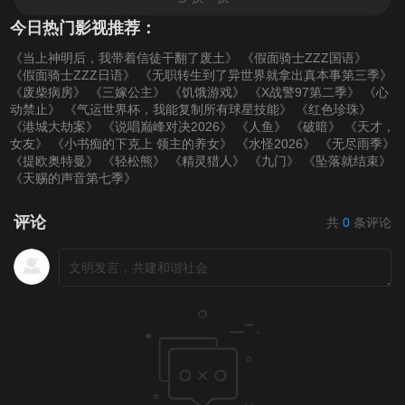
今日热门影视推荐：
《当上神明后，我带着信徒干翻了废土》
《假面骑士ZZZ国语》
《假面骑士ZZZ日语》
《无职转生到了异世界就拿出真本事第三季》
《废柴病房》
《三嫁公主》
《饥饿游戏》
《X战警97第二季》
《心
动禁止》
《气运世界杯，我能复制所有球星技能》
《红色珍珠》
《港城大劫案》
《说唱巅峰对决2026》
《人鱼》
《破暗》
《天才，
女友》
《小书痴的下克上 领主的养女》
《水怪2026》
《无尽雨季》
《提欧奥特曼》
《轻松熊》
《精灵猎人》
《九门》
《坠落就结束》
《天赐的声音第七季》
评论
共
0
条评论