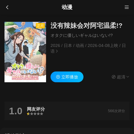
动漫
没有辣妹会对阿宅温柔!?
正片
オタクに優しいギャルはいない!?
2026
/
日本
/
动画
/
2026-04-08上映
/
日
语
立即播放
超清
1.0
网友评分
566次评分
很差
较差
还行
推荐
力荐