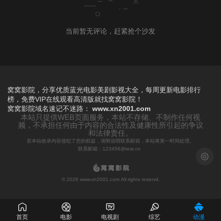
当前暂无评论，赶紧抢个沙发
窝窝影院，分享优质蓝光电影美剧影视大全，每周更新电影排行
榜，免费VIP在线观看高清版就找窝窝影院！
窝窝影院
域名速记不迷路：
www.xn2001.com
本站只提供WEB页面服务，本站不存储、不制作任何视
频，不承担任何由于内容的合法性及健康性所引起的争议
和法律责任。
若本站收录内容侵犯了您的权益，请附说明联系邮箱，本站将第一时间处理。
联系邮箱：123456@test.cn
浅色模
© 2026 www.xn2001.com All rights reservd.
首页
电影
电视剧
综艺
动漫