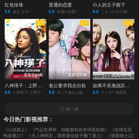
红色珍珠
普通的恋爱
仆人的王子殿下
5.0
6.0
8.0
붉은 진주/
普通の恋愛/
しもべの王子様/
正片
正片
正片
更新至04集
更新至05集
更新至09集
八神瑛子：上野中央署组织犯罪对策课
老公要求我去出轨
如果不良激战区的四天王转生成了偶像团体？
8.0
9.0
2.0
八神瑛子/-上野中央署/組織犯罪対策課-/
夫に不倫をお願いされました/
ヤンキー激戦区の四天王がアイドルグループに転生したら？/
换一换
今日热门影视推荐：
《心动禁止》
《气运世界杯，我能复制所有球星技能》
《菲律宾恐
怖故事17》
《当上神明后，我带着信徒干翻了废土》
《假面骑士ZZ