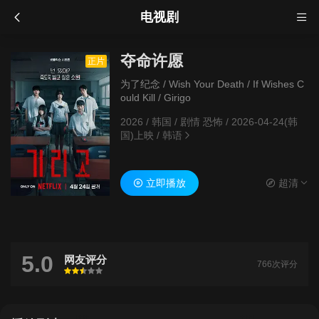
电视剧
夺命许愿
正片
为了纪念 / Wish Your Death / If Wishes C
ould Kill / Girigo
2026
/
韩国
/
剧情 恐怖
/
2026-04-24(韩
国)上映
/
韩语
立即播放
超清
5.0
网友评分
766次评分
很差
较差
还行
推荐
力荐