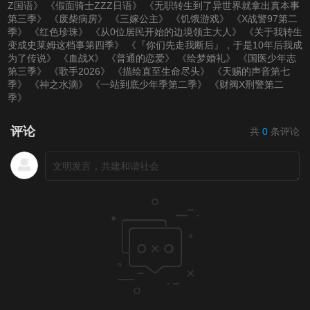
Z国语》
《假面骑士ZZZ日语》
《无职转生到了异世界就拿出真本事
第三季》
《废柴病房》
《三嫁公主》
《饥饿游戏》
《X战警97第二
季》
《红色珍珠》
《从0位居民开始的边境领主大人》
《关于我转生
变成史莱姆这档事第四季》
《『你们先走我断后』，于是10年后我成
为了传说》
《血战X》
《普通的恋爱》
《绘梦婚礼》
《国医少年志
第三季》
《歌手2026》
《描绘直至生命尽头》
《天赐的声音第七
季》
《神之水滴》
《一站到底少年季第二季》
《财阀X刑警第二
季》
评论
共
0
条评论