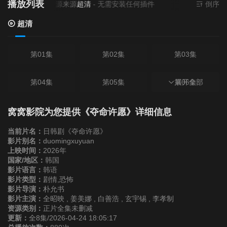
播放列表
当前资源来源
超清
- 无需安装任何插件
倒序
超清
第01集
第02集
第03集
第04集
第05集
第06集
展开全部
第07集
第08集
窝窝影院为您提供《夺命许愿》详细信息
当前片名：
日韩剧《夺命许愿》
影片别名：
duomingxuyuan
上映时间：
2026年
国家/地区：
韩国
影片语言：
韩语
影片类型：
剧情,恐怖
影片导演：
朴允书
影片主演：
全昭映 , 姜美娜 , 白善浩 , 玄宇锡 , 李孝制
资源类别：
正片全集未删减
更新：
全8集/2026-04-24 18:05:17