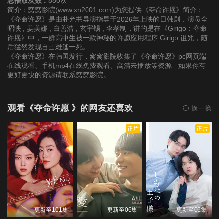
总播放次数：
880次
简介：窝窝影院(www.xn2001.com)为您提供《夺命许愿》简介：
《夺命许愿》是由朴允书导演指导于2026年上映的日韩剧，演员全
昭映 , 姜美娜 , 白善浩 , 玄宇锡 , 李孝制，讲的是在《Girigo：夺命
许愿》中，一群高中生被一款神秘的许愿应用程序 Girigo 诅咒，随
后猛然发现自己难逃一死。
《夺命许愿》在韩国发行，窝窝影院收集了《夺命许愿》pc网页端
在线观看、手机mp4在线免费观看、高清云播放等资源，如果你有
更好更快的资源请联系窝窝影院。
观看《夺命许愿 》的网友还喜欢
换一换
正片
正片
更新至101集
更新至06集
更新至06集