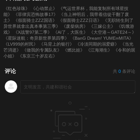
《红色珍珠》
《心动禁止》
《气运世界杯，我能复制所有球星技
能》
《菲律宾恐怖故事17》
《当上神明后，我带着信徒干翻了废
土》
《假面骑士ZZZ国语》
《假面骑士ZZZ日语》
《无职转生到了
异世界就拿出真本事第三季》
《废柴病房》
《三嫁公主》
《饥饿游
戏》
《X战警97第二季》
《AI了，大医生》
《大空港～GATE24～》
《星际迷航：奇异新世界第四季》
《BanG Dream! YUME∞MITA》
《LV999的村民》
《马背上的银行》
《冷淡同期的溺爱癖》
《当光
芒消逝》
《做我的专属队友》
《燃比娃》
《江海潮生》
《令和的斑
小姐》
《东京三十岁左右》
评论
共
0
条评论