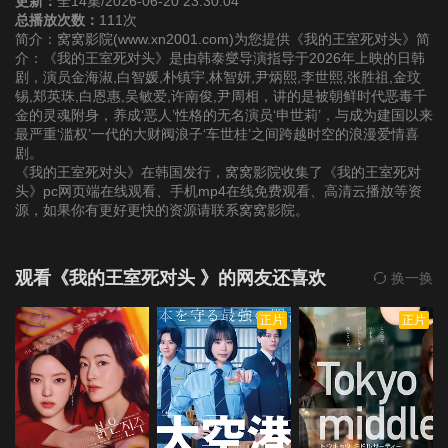
更新：
全14集/2026-06-20 23:30:04
总播放次数：
111次
简介：窝窝影院(www.xn2001.com)为您提供《我的王室死对头》简
介：《我的王室死对头》是由韩泰燮导演指导于2026年上映的日韩
剧，演员金海淑,白智媛,朴镇宇,林智妍,尹炳熙,李世熙,张胜祖,金玟
锡,郑英珠,白恩惠,吴敏爱,许南俊,尹周相，讲的是被朝鲜时代恶毒千
金的灵魂附身，养成‘恶人’性格的无名演员‘申世莉’，与成为建国以来
最严重‘滥权’一代的大财阀浪子‘车世桂’之间跨越时空的浪漫爱情喜
剧。
《我的王室死对头》在韩国发行，窝窝影院收集了《我的王室死对
头》pc网页端在线观看、手机mp4在线免费观看、高清云播放等资
源，如果你有更好更快的资源请联系窝窝影院。
观看《我的王室死对头 》的网友还喜欢
换一换
正片
正片