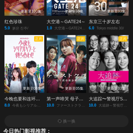
更新至100集
更新至03集
更新至03集
红色珍珠
大空港～GATE24～
东京三十岁左右
5.0
1.0
6.0
붉은 진주/
大空港～GATE24～/
Tokyo middle 30/
正片
正片
正片
更新至06集
更新至05集
更新至03集
今晚也要和连环杀手约会
第一声啼哭 母子救命急救班
大追踪〜警视厅SSBC强行犯系〜第二季
8.0
10.0
10.0
今夜もシリアルキラーと待ち合わせ/
ファーストクライ/母子救命救急班/
大追跡～警視庁SSBC強行犯係～/2/
换一换
今日热门影视推荐：