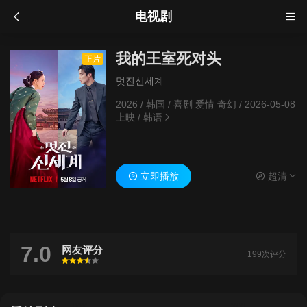
电视剧
我的王室死对头
正片
멋진신세계
2026
/
韩国
/
喜剧 爱情 奇幻
/
2026-05-08
上映
/
韩语
立即播放
超清
7.0
网友评分
199次评分
很差
较差
还行
推荐
力荐