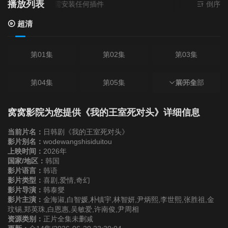
播放列表
源来源
超清
- 无需安装任何插件
倒序
超清
第01集
第02集
第03集
第04集
第05集
第06集
展开全部
第07集
第08集
第09集
窝窝影院为您提供《我的王室死对头》详细信息
当前片名：
日韩剧《我的王室死对头》
第10集
第11集
第12集
影片别名：
wodewangshisiduitou
上映时间：
2026年
国家/地区：
韩国
第13集
第14集
影片语言：
韩语
影片类型：
喜剧,爱情,奇幻
影片导演：
韩泰燮
影片主演：
金海淑,白智媛,朴镇宇,林智妍,尹炳熙,李世熙,张胜祖,金
玟锡,郑英珠,白恩惠,吴敏爱,许南俊,尹周相
资源类别：
正片全集未删减