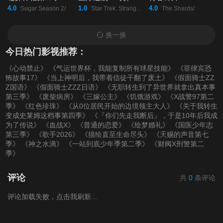
4.0
1.0
4.0
Sugar Season 2/
Star Trek: Strange New Worlds Season 4/
The Shards/
换一换
今日热门影视推荐：
《心动禁止》
《气运世界杯，我能复制所有球星技能》
《菲律宾恐
怖故事17》
《当上神明后，我带着信徒干翻了废土》
《假面骑士ZZ
Z国语》
《假面骑士ZZZ日语》
《无职转生到了异世界就拿出真本事
第三季》
《废柴病房》
《三嫁公主》
《饥饿游戏》
《X战警97第二
季》
《红色珍珠》
《从0位居民开始的边境领主大人》
《关于我转生
变成史莱姆这档事第四季》
《『你们先走我断后』，于是10年后我成
为了传说》
《血战X》
《普通的恋爱》
《绘梦婚礼》
《国医少年志
第三季》
《歌手2026》
《描绘直至生命尽头》
《天赐的声音第七
季》
《神之水滴》
《一站到底少年季第二季》
《财阀X刑警第二
季》
评论
共
0
条评论
评论加载失败，点击我刷新...