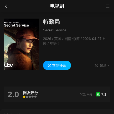
电视剧
特勤局
Secret Service
2026
/
英国
/
剧情 惊悚
/
2026-04-27上
映
/
英语
立即播放
超清
2.0
网友评分
7.1
40次评分
豆
很差
较差
还行
推荐
力荐