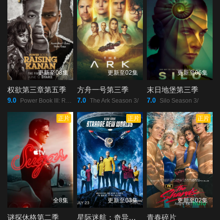
更新至08集
更新至02集
更新至06集
权欲第三章第五季
方舟一号第三季
末日地堡第三季
9.0
7.0
7.0
Power Book III: Raising Kanan Season 5/
The Ark Season 3/
Silo Season 3/
正片
正片
正片
全8集
更新至03集
更新至02集
谜探休格第二季
星际迷航：奇异新世界第四季
青春碎片