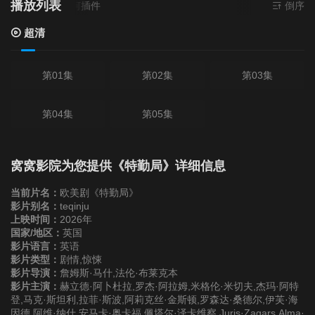
播放列表
清
- 无需安装任何插件
倒序
超清
第01集
第02集
第03集
第04集
第05集
窝窝影院为您提供《特勤局》详细信息
当前片名：
欧美剧《特勤局》
影片别名：
teqinju
上映时间：
2026年
国家/地区：
英国
影片语言：
英语
影片类型：
剧情,惊悚
影片导演：
詹姆斯·马什,法伦·布莱克本
影片主演：
赫立德·阿卜杜拉,罗杰·阿拉姆,米格伦·米切夫,杰玛·阿特
登,马克·斯坦利,拉菲·斯波,阿莉克丝·金斯顿,罗森达·桑德尔,伊芙·海
因德,阿维·纳什,安马卡·奥卡福,佩塔尔·泽卡维察,Juris·Zagars,Alma·