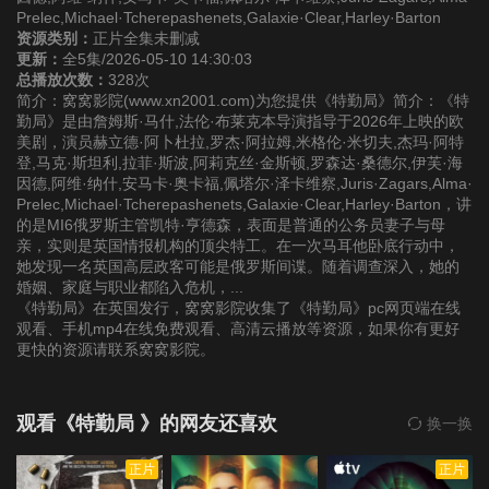
Prelec,Michael·Tcherepashenets,Galaxie·Clear,Harley·Barton
资源类别：
正片全集未删减
更新：
全5集/2026-05-10 14:30:03
总播放次数：
328次
简介：窝窝影院(www.xn2001.com)为您提供《特勤局》简介：《特
勤局》是由詹姆斯·马什,法伦·布莱克本导演指导于2026年上映的欧
美剧，演员赫立德·阿卜杜拉,罗杰·阿拉姆,米格伦·米切夫,杰玛·阿特
登,马克·斯坦利,拉菲·斯波,阿莉克丝·金斯顿,罗森达·桑德尔,伊芙·海
因德,阿维·纳什,安马卡·奥卡福,佩塔尔·泽卡维察,Juris·Zagars,Alma·
Prelec,Michael·Tcherepashenets,Galaxie·Clear,Harley·Barton，讲
的是MI6俄罗斯主管凯特·亨德森，表面是普通的公务员妻子与母
亲，实则是英国情报机构的顶尖特工。在一次马耳他卧底行动中，
她发现一名英国高层政客可能是俄罗斯间谍。随着调查深入，她的
婚姻、家庭与职业都陷入危机，...
《特勤局》在英国发行，窝窝影院收集了《特勤局》pc网页端在线
观看、手机mp4在线免费观看、高清云播放等资源，如果你有更好
更快的资源请联系窝窝影院。
观看《特勤局 》的网友还喜欢
换一换
正片
正片